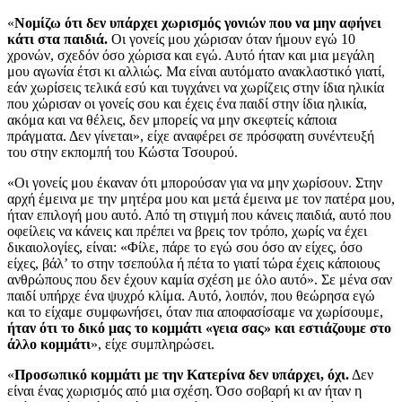
«
Νομίζω ότι δεν υπάρχει χωρισμός γονιών που να μην αφήνει
κάτι στα παιδιά.
Οι γονείς μου χώρισαν όταν ήμουν εγώ 10
χρονών, σχεδόν όσο χώρισα και εγώ. Αυτό ήταν και μια μεγάλη
μου αγωνία έτσι κι αλλιώς. Μα είναι αυτόματο ανακλαστικό γιατί,
εάν χωρίσεις τελικά εσύ και τυγχάνει να χωρίζεις στην ίδια ηλικία
που χώρισαν οι γονείς σου και έχεις ένα παιδί στην ίδια ηλικία,
ακόμα και να θέλεις, δεν μπορείς να μην σκεφτείς κάποια
πράγματα. Δεν γίνεται», είχε αναφέρει σε πρόσφατη συνέντευξή
του στην εκπομπή του Κώστα Τσουρού.
«Οι γονείς μου έκαναν ότι μπορούσαν για να μην χωρίσουν. Στην
αρχή έμεινα με την μητέρα μου και μετά έμεινα με τον πατέρα μου,
ήταν επιλογή μου αυτό. Από τη στιγμή που κάνεις παιδιά, αυτό που
οφείλεις να κάνεις και πρέπει να βρεις τον τρόπο, χωρίς να έχει
δικαιολογίες, είναι: «Φίλε, πάρε το εγώ σου όσο αν είχες, όσο
είχες, βάλ’ το στην τσεπούλα ή πέτα το γιατί τώρα έχεις κάποιους
ανθρώπους που δεν έχουν καμία σχέση με όλο αυτό». Σε μένα σαν
παιδί υπήρχε ένα ψυχρό κλίμα. Αυτό, λοιπόν, που θεώρησα εγώ
και το είχαμε συμφωνήσει, όταν πια αποφασίσαμε να χωρίσουμε,
ήταν ότι το δικό μας το κομμάτι «γεια σας» και εστιάζουμε στο
άλλο κομμάτι
», είχε συμπληρώσει.
«
Προσωπικό κομμάτι με την Κατερίνα δεν υπάρχει, όχι.
Δεν
είναι ένας χωρισμός από μια σχέση. Όσο σοβαρή κι αν ήταν η