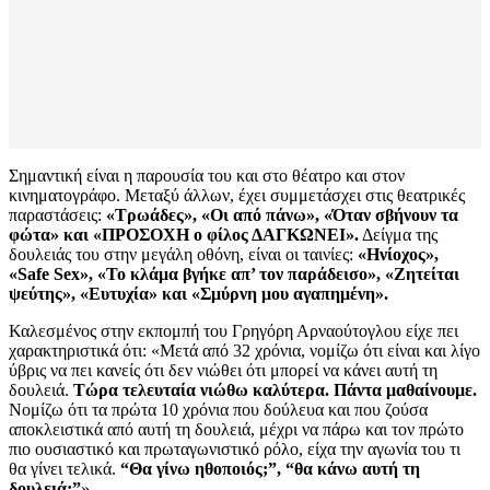
Σημαντική είναι η παρουσία του και στο θέατρο και στον
κινηματογράφο. Μεταξύ άλλων, έχει συμμετάσχει στις θεατρικές
παραστάσεις:
«Τρωάδες», «Οι από πάνω», «Όταν σβήνουν τα
φώτα» και «ΠΡΟΣΟΧΗ ο φίλος ΔΑΓΚΩΝΕΙ».
Δείγμα της
δουλειάς του στην μεγάλη οθόνη, είναι οι ταινίες:
«Ηνίοχος»,
«Safe Sex», «Το κλάμα βγήκε απ’ τον παράδεισο», «Ζητείται
ψεύτης», «Ευτυχία» και «Σμύρνη μου αγαπημένη».
Καλεσμένος στην εκπομπή του Γρηγόρη Αρναούτογλου είχε πει
χαρακτηριστικά ότι: «Μετά από 32 χρόνια, νομίζω ότι είναι και λίγο
ύβρις να πει κανείς ότι δεν νιώθει ότι μπορεί να κάνει αυτή τη
δουλειά.
Τώρα τελευταία νιώθω καλύτερα. Πάντα μαθαίνουμε.
Νομίζω ότι τα πρώτα 10 χρόνια που δούλευα και που ζούσα
αποκλειστικά από αυτή τη δουλειά, μέχρι να πάρω και τον πρώτο
πιο ουσιαστικό και πρωταγωνιστικό ρόλο, είχα την αγωνία του τι
θα γίνει τελικά.
“Θα γίνω ηθοποιός;”, “θα κάνω αυτή τη
δουλειά;”
».