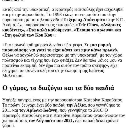
Εκτός από την υποκριτική, ο Κρατερός Κατσούλης έχει ασχοληθεί
και με την παρουσίαση. Το 1993 έκανε το ντεμπούτο του στην
παρουσίαση με το τηλεπαιχνίδι
«Το ξέρεις; Απάντησε»
στην ΕΤ1.
Ακόμα, έχει παρουσιάσει τις εκπομπές:
«Tele Cine», «Ανδρικές
κουβέντες», «Στα καλά καθούμενα», «Έτοιμο το πρωινό» και
«Στη φωλιά των Κου Κου».
«Στο πρωινό καθημερινό δεν θα επέστρεφα.
Σε μια μορφή
παρουσίασης ναι γιατί το είχα κάνει και πριν κάνω πρωινό.
Θέλω να ασχοληθώ περισσότερο με την υποκριτική, με τον χώρο
πολιτισμού και τέχνης που έχω φτιάξει. Δεν θα πάω μόνος μου να
προτείνω εκπομπή, δεν έχω πια αυτόν τον τρόπο σκέψης», είχε
εξηγήσει σε συνέντευξή του στην εκπομπή της Ιωάννας
Μαλέσκου.
Ο γάμος, το διαζύγιο και τα δύο παιδιά
Υπήρξε παντρεμένος με την παρουσιάστρια Κατερίνα Καραβάτου.
Το πρώην ζευγάρι έχει δύο παιδιά:
την Αέλια,
που γεννήθηκε το
2011 και
τον Αρίωνα-Ιωάννη,
που γεννήθηκε το 2016. Ο
Κρατερός Κατσούλης και η Κατερίνα Καραβάτου ανακοίνωσαν τον
χωρισμό τους
τον Αύγουστο του 2021,
έπειτα από δέκα χρόνια
γάμου.