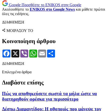
Google
Προσθέστε το ENIKOS στην Google
Ακολουθήστε το
ENIKOS στο Google News
και μάθετε πρώτοι
όλες τις ειδήσεις.
ΔΙΑΦΗΜΙΣΗ
ΜΟΙΡΑΣΟΥ ΤΟ
Κοινοποίηση άρθρου
Facebook
X
Viber
WhatsApp
Email
Μοιραστείτε
ΔΙΑΦΗΜΙΣΗ
Επιλεγμένα άρθρα
Διαβάστε επίσης
Πώς να αποθηκεύσετε σωστά τα μήλα ώστε να
διατηρηθούν φρέσκα για περισσότερο
Δέσπω Διαμαντίδου: Η ηθοποιός που μάγεψε τον