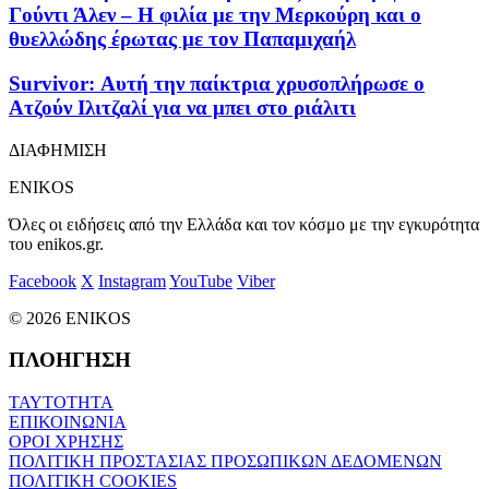
Γούντι Άλεν – Η φιλία με την Μερκούρη και ο
θυελλώδης έρωτας με τον Παπαμιχαήλ
Survivor: Αυτή την παίκτρια χρυσοπλήρωσε ο
Ατζούν Ιλιτζαλί για να μπει στο ριάλιτι
ΔΙΑΦΗΜΙΣΗ
ENIKOS
Όλες οι ειδήσεις από την Ελλάδα και τον κόσμο με την εγκυρότητα
του enikos.gr.
Facebook
X
Instagram
YouTube
Viber
© 2026 ENIKOS
ΠΛΟΗΓΗΣΗ
ΤΑΥΤΟΤΗΤΑ
ΕΠΙΚΟΙΝΩΝΙΑ
ΟΡΟΙ ΧΡΗΣΗΣ
ΠΟΛΙΤΙΚΗ ΠΡΟΣΤΑΣΙΑΣ ΠΡΟΣΩΠΙΚΩΝ ΔΕΔΟΜΕΝΩΝ
ΠΟΛΙΤΙΚΗ COOKIES