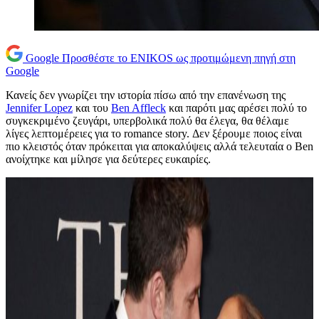
Google
Προσθέστε το ENIKOS ως προτιμώμενη πηγή στη
Google
Κανείς δεν γνωρίζει την ιστορία πίσω από την επανένωση της
Jennifer Lopez
και του
Ben Affleck
και παρότι μας αρέσει πολύ το
συγκεκριμένο ζευγάρι, υπερβολικά πολύ θα έλεγα, θα θέλαμε
λίγες λεπτομέρειες για το romance story. Δεν ξέρουμε ποιος είναι
πιο κλειστός όταν πρόκειται για αποκαλύψεις αλλά τελευταία ο Ben
ανοίχτηκε και μίλησε για δεύτερες ευκαιρίες.