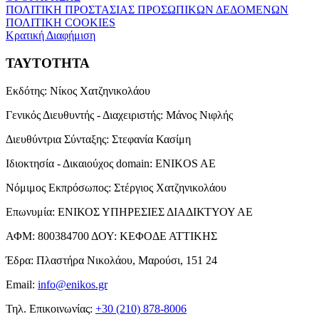
ΠΟΛΙΤΙΚΗ ΠΡΟΣΤΑΣΙΑΣ ΠΡΟΣΩΠΙΚΩΝ ΔΕΔΟΜΕΝΩΝ
ΠΟΛΙΤΙΚΗ COOKIES
Κρατική Διαφήμιση
ΤΑΥΤΟΤΗΤΑ
Εκδότης:
Νίκος Χατζηνικολάου
Γενικός Διευθυντής - Διαχειριστής:
Μάνος Νιφλής
Διευθύντρια Σύνταξης:
Στεφανία Κασίμη
Ιδιοκτησία - Δικαιούχος domain:
ENIKOS AE
Νόμιμος Εκπρόσωπος:
Στέργιος Χατζηνικολάου
Επωνυμία:
ΕΝΙΚΟΣ ΥΠΗΡΕΣΙΕΣ ΔΙΑΔΙΚΤΥΟΥ ΑΕ
ΑΦΜ:
800384700
ΔΟΥ:
ΚΕΦΟΔΕ ΑΤΤΙΚΗΣ
Έδρα:
Πλαστήρα Νικολάου, Μαρούσι, 151 24
Email:
info@enikos.gr
Τηλ. Επικοινωνίας:
+30 (210) 878-8006