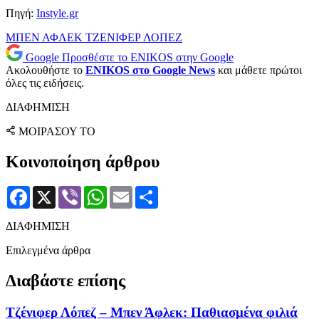
Πηγή:
Instyle.gr
ΜΠΕΝ ΑΦΛΕΚ
ΤΖΕΝΙΦΕΡ ΛΟΠΕΖ
Google
Προσθέστε το ENIKOS στην Google
Ακολουθήστε το
ENIKOS στο Google News
και μάθετε πρώτοι
όλες τις ειδήσεις.
ΔΙΑΦΗΜΙΣΗ
ΜΟΙΡΑΣΟΥ ΤΟ
Κοινοποίηση άρθρου
Facebook
X
Viber
WhatsApp
Email
Μοιραστείτε
ΔΙΑΦΗΜΙΣΗ
Επιλεγμένα άρθρα
Διαβάστε επίσης
Τζένιφερ Λόπεζ – Μπεν Άφλεκ: Παθιασμένα φιλιά