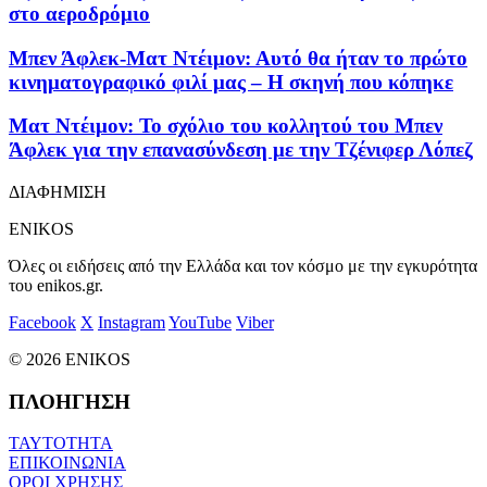
στο αεροδρόμιο
Μπεν Άφλεκ-Ματ Ντέιμον: Αυτό θα ήταν το πρώτο
κινηματογραφικό φιλί μας – Η σκηνή που κόπηκε
Ματ Ντέιμον: Το σχόλιο του κολλητού του Μπεν
Άφλεκ για την επανασύνδεση με την Τζένιφερ Λόπεζ
ΔΙΑΦΗΜΙΣΗ
ENIKOS
Όλες οι ειδήσεις από την Ελλάδα και τον κόσμο με την εγκυρότητα
του enikos.gr.
Facebook
X
Instagram
YouTube
Viber
© 2026 ENIKOS
ΠΛΟΗΓΗΣΗ
ΤΑΥΤΟΤΗΤΑ
ΕΠΙΚΟΙΝΩΝΙΑ
ΟΡΟΙ ΧΡΗΣΗΣ