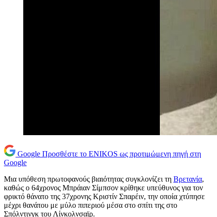
Google
Προσθέστε το ENIKOS ως προτιμώμενη πηγή στη
Google
Μια υπόθεση πρωτοφανούς βιαιότητας συγκλονίζει τη
Βρετανία
,
καθώς ο 64χρονος Μπράιαν Σίμπσον κρίθηκε υπεύθυνος για τον
φρικτό θάνατο της 37χρονης Κριστίν Σπαρέιν, την οποία χτύπησε
μέχρι θανάτου με μύλο πιπεριού μέσα στο σπίτι της στο
Σπόλντινγκ του Λίνκολνσαϊρ.