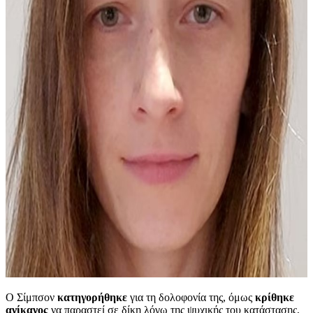
Ο Σίμπσον
κατηγορήθηκε
για τη δολοφονία της, όμως
κρίθηκε
ανίκανος
να παραστεί σε δίκη λόγω της ψυχικής του κατάστασης,