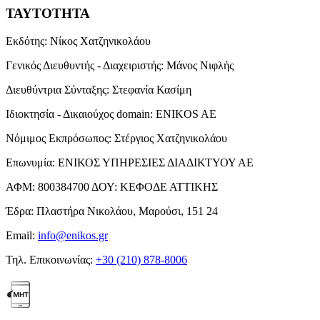
ΤΑΥΤΟΤΗΤΑ
Εκδότης:
Νίκος Χατζηνικολάου
Γενικός Διευθυντής - Διαχειριστής:
Μάνος Νιφλής
Διευθύντρια Σύνταξης:
Στεφανία Κασίμη
Ιδιοκτησία - Δικαιούχος domain:
ENIKOS AE
Νόμιμος Εκπρόσωπος:
Στέργιος Χατζηνικολάου
Επωνυμία:
ΕΝΙΚΟΣ ΥΠΗΡΕΣΙΕΣ ΔΙΑΔΙΚΤΥΟΥ ΑΕ
ΑΦΜ:
800384700
ΔΟΥ:
ΚΕΦΟΔΕ ΑΤΤΙΚΗΣ
Έδρα:
Πλαστήρα Νικολάου, Μαρούσι, 151 24
Email:
info@enikos.gr
Τηλ. Επικοινωνίας:
+30 (210) 878-8006