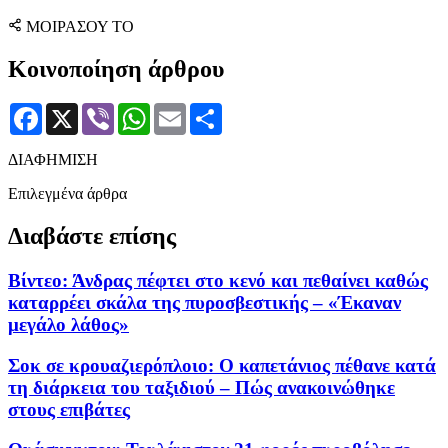
ΜΟΙΡΑΣΟΥ ΤΟ
Κοινοποίηση άρθρου
Facebook
X
Viber
WhatsApp
Email
Μοιραστείτε
ΔΙΑΦΗΜΙΣΗ
Επιλεγμένα άρθρα
Διαβάστε επίσης
Βίντεο: Άνδρας πέφτει στο κενό και πεθαίνει καθώς
καταρρέει σκάλα της πυροσβεστικής – «Έκαναν
μεγάλο λάθος»
Σοκ σε κρουαζιερόπλοιο: Ο καπετάνιος πέθανε κατά
τη διάρκεια του ταξιδιού – Πώς ανακοινώθηκε
στους επιβάτες