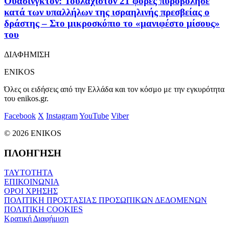
Ουάσινγκτον: Τουλάχιστον 21 φορές πυροβόλησε
κατά των υπαλλήλων της ισραηλινής πρεσβείας ο
δράστης – Στο μικροσκόπιο το «μανιφέστο μίσους»
του
ΔΙΑΦΗΜΙΣΗ
ENIKOS
Όλες οι ειδήσεις από την Ελλάδα και τον κόσμο με την εγκυρότητα
του enikos.gr.
Facebook
X
Instagram
YouTube
Viber
© 2026 ENIKOS
ΠΛΟΗΓΗΣΗ
ΤΑΥΤΟΤΗΤΑ
ΕΠΙΚΟΙΝΩΝΙΑ
ΟΡΟΙ ΧΡΗΣΗΣ
ΠΟΛΙΤΙΚΗ ΠΡΟΣΤΑΣΙΑΣ ΠΡΟΣΩΠΙΚΩΝ ΔΕΔΟΜΕΝΩΝ
ΠΟΛΙΤΙΚΗ COOKIES
Κρατική Διαφήμιση