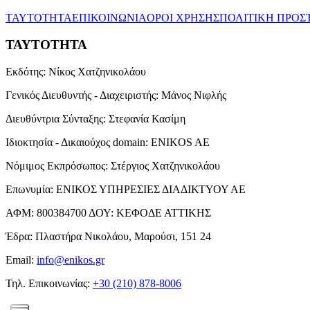
ΤΑΥΤΟΤΗΤΑ
ΕΠΙΚΟΙΝΩΝΙΑ
ΟΡΟΙ ΧΡΗΣΗΣ
ΠΟΛΙΤΙΚΗ ΠΡΟΣ
ΤΑΥΤΟΤΗΤΑ
Εκδότης:
Νίκος Χατζηνικολάου
Γενικός Διευθυντής - Διαχειριστής:
Μάνος Νιφλής
Διευθύντρια Σύνταξης:
Στεφανία Κασίμη
Ιδιοκτησία - Δικαιούχος domain:
ENIKOS AE
Νόμιμος Εκπρόσωπος:
Στέργιος Χατζηνικολάου
Επωνυμία:
ΕΝΙΚΟΣ ΥΠΗΡΕΣΙΕΣ ΔΙΑΔΙΚΤΥΟΥ ΑΕ
ΑΦΜ:
800384700
ΔΟΥ:
ΚΕΦΟΔΕ ΑΤΤΙΚΗΣ
Έδρα:
Πλαστήρα Νικολάου, Μαρούσι, 151 24
Email:
info@enikos.gr
Τηλ. Επικοινωνίας:
+30 (210) 878-8006