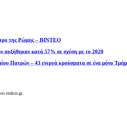
έντρο της Ρώμης – BINTEO
ν αυξήθηκαν κατά 57% σε σχέση με το 2020
ίου Πατρών – 43 ενεργά κρούσματα σε ένα μόνο Τμή
ου enikos.gr.