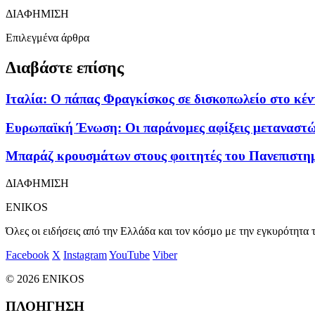
ΔΙΑΦΗΜΙΣΗ
Επιλεγμένα άρθρα
Διαβάστε επίσης
Ιταλία: O πάπας Φραγκίσκος σε δισκοπωλείο στο κ
Ευρωπαϊκή Ένωση: Οι παράνομες αφίξεις μεταναστώ
Μπαράζ κρουσμάτων στους φοιτητές του Πανεπιστημ
ΔΙΑΦΗΜΙΣΗ
ENIKOS
Όλες οι ειδήσεις από την Ελλάδα και τον κόσμο με την εγκυρότητα τ
Facebook
X
Instagram
YouTube
Viber
© 2026 ENIKOS
ΠΛΟΗΓΗΣΗ