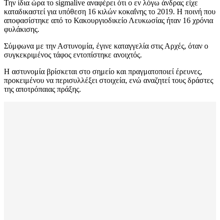
Την ίδια ώρα το sigmalive αναφέρει ότι ο εν λόγω άνδρας είχε
καταδικαστεί για υπόθεση 16 κιλών κοκαΐνης το 2019. Η ποινή που
αποφασίστηκε από το Κακουργιοδικείο Λευκωσίας ήταν 16 χρόνια
φυλάκισης.
Σύμφωνα με την Αστυνομία, έγινε καταγγελία στις Αρχές, όταν ο
συγκεκριμένος τάφος εντοπίστηκε ανοιχτός.
Η αστυνομία βρίσκεται στο σημείο και πραγματοποιεί έρευνες,
προκειμένου να περισυλλέξει στοιχεία, ενώ αναζητεί τους δράστες
της αποτρόπαιας πράξης.