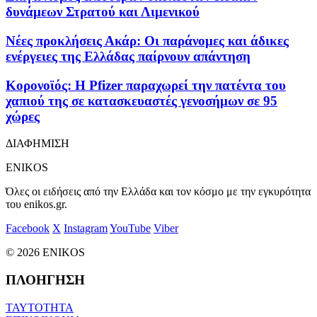
δυνάμεων Στρατού και Λιμενικού
Νέες προκλήσεις Ακάρ: Οι παράνομες και άδικες
ενέργειες της Ελλάδας παίρνουν απάντηση
Κορονοϊός: Η Pfizer παραχωρεί την πατέντα του
χαπιού της σε κατασκευαστές γενοσήμων σε 95
χώρες
ΔΙΑΦΗΜΙΣΗ
ENIKOS
Όλες οι ειδήσεις από την Ελλάδα και τον κόσμο με την εγκυρότητα
του enikos.gr.
Facebook
X
Instagram
YouTube
Viber
© 2026 ENIKOS
ΠΛΟΗΓΗΣΗ
ΤΑΥΤΟΤΗΤΑ