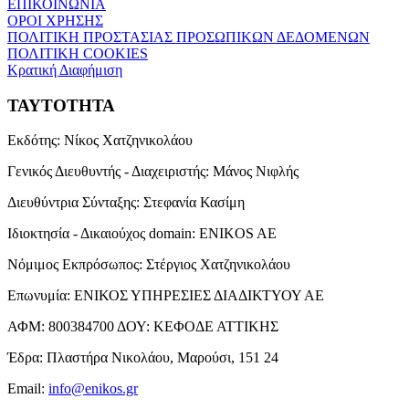
ΕΠΙΚΟΙΝΩΝΙΑ
ΟΡΟΙ ΧΡΗΣΗΣ
ΠΟΛΙΤΙΚΗ ΠΡΟΣΤΑΣΙΑΣ ΠΡΟΣΩΠΙΚΩΝ ΔΕΔΟΜΕΝΩΝ
ΠΟΛΙΤΙΚΗ COOKIES
Κρατική Διαφήμιση
ΤΑΥΤΟΤΗΤΑ
Εκδότης:
Νίκος Χατζηνικολάου
Γενικός Διευθυντής - Διαχειριστής:
Μάνος Νιφλής
Διευθύντρια Σύνταξης:
Στεφανία Κασίμη
Ιδιοκτησία - Δικαιούχος domain:
ENIKOS AE
Νόμιμος Εκπρόσωπος:
Στέργιος Χατζηνικολάου
Επωνυμία:
ΕΝΙΚΟΣ ΥΠΗΡΕΣΙΕΣ ΔΙΑΔΙΚΤΥΟΥ ΑΕ
ΑΦΜ:
800384700
ΔΟΥ:
ΚΕΦΟΔΕ ΑΤΤΙΚΗΣ
Έδρα:
Πλαστήρα Νικολάου, Μαρούσι, 151 24
Email:
info@enikos.gr