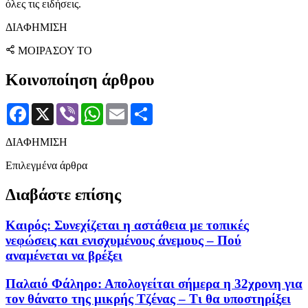
όλες τις ειδήσεις.
ΔΙΑΦΗΜΙΣΗ
ΜΟΙΡΑΣΟΥ ΤΟ
Κοινοποίηση άρθρου
Facebook
X
Viber
WhatsApp
Email
Μοιραστείτε
ΔΙΑΦΗΜΙΣΗ
Επιλεγμένα άρθρα
Διαβάστε επίσης
Καιρός: Συνεχίζεται η αστάθεια με τοπικές
νεφώσεις και ενισχυμένους άνεμους – Πού
αναμένεται να βρέξει
Παλαιό Φάληρο: Απολογείται σήμερα η 32χρονη για
τον θάνατο της μικρής Τζένας – Τι θα υποστηρίξει