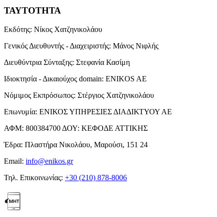
ΤΑΥΤΟΤΗΤΑ
Εκδότης:
Νίκος Χατζηνικολάου
Γενικός Διευθυντής - Διαχειριστής:
Μάνος Νιφλής
Διευθύντρια Σύνταξης:
Στεφανία Κασίμη
Ιδιοκτησία - Δικαιούχος domain:
ENIKOS AE
Νόμιμος Εκπρόσωπος:
Στέργιος Χατζηνικολάου
Επωνυμία:
ΕΝΙΚΟΣ ΥΠΗΡΕΣΙΕΣ ΔΙΑΔΙΚΤΥΟΥ ΑΕ
ΑΦΜ:
800384700
ΔΟΥ:
ΚΕΦΟΔΕ ΑΤΤΙΚΗΣ
Έδρα:
Πλαστήρα Νικολάου, Μαρούσι, 151 24
Email:
info@enikos.gr
Τηλ. Επικοινωνίας:
+30 (210) 878-8006