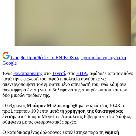
Google
Προσθέστε το ENIKOS ως προτιμώμενη πηγή στη
Google
Ένας
θανατοποινίτης
στο
Τενεσί
, στις
ΗΠΑ
, σφάδαζε από τον πόνο
κατά την εκτέλεσή του, αφού η πολιτεία αρνήθηκε να
απενεργοποιήσει τον εμφυτευμένο απινιδωτή του, ενώ λάμβανε
θανατηφόρα ένεση για τη δολοφονία της συντρόφου του και των
δύο μικρών παιδιών της.
Ο 69χρονος
Μπάιρον Μπλακ
κηρύχθηκε νεκρός στις 10:43 το
πρωί, περίπου 10 λεπτά μετά τη
χορήγηση της θανατηφόρας
ένεσης
στο Ίδρυμα Μέγιστης Ασφαλείας Ρίβερμπεντ στο Νάσβιλ,
σύμφωνα με τις σωφρονιστικές αρχές.
Ο καταδικασμένος δολοφόνος εκτελέστηκε παρά τη
νομική