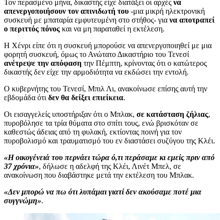
Τον περασμένο μήνα, δικαστής είχε διατάξει οι αρχές
να
απενεργοποιήσουν τον απινιδωτή του
-μια μικρή ηλεκτρονική
συσκευή με μπαταρία εμφυτευμένη στο στήθος- για
να αποτραπεί
ο περιττός πόνος
και να μη παραταθεί η εκτέλεση.
Η Χένρι είπε ότι η συσκευή μπορούσε να απενεργοποιηθεί με μια
φορητή συσκευή, όμως το Ανώτατο Δικαστήριο του Τενεσί
ανέτρεψε την απόφαση
την Πέμπτη, κρίνοντας ότι ο κατώτερος
δικαστής δεν είχε την αρμοδιότητα να εκδώσει την εντολή.
Ο κυβερνήτης του Τενεσί, Μπιλ Λι, ανακοίνωσε επίσης αυτή την
εβδομάδα ότι
δεν θα δείξει επιείκεια
.
Οι εισαγγελείς υποστήριξαν ότι ο Μπλακ,
σε κατάσταση ζήλιας
,
πυροβόλησε τα τρία θύματα στο σπίτι τους, ενώ βρισκόταν σε
καθεστώς άδειας από τη φυλακή, εκτίοντας ποινή για τον
πυροβολισμό και τραυματισμό του εν διαστάσει συζύγου της Κλέι.
«Η οικογένειά του περνάει τώρα ό,τι περάσαμε κι εμείς πριν από
37 χρόνια»
, δήλωσε η αδελφή της Κλέι, Λινέτ Μπελ, σε
ανακοίνωση που διαβάστηκε μετά την εκτέλεση του Μπλακ.
«Δεν μπορώ να πω ότι λυπάμαι γιατί δεν ακούσαμε ποτέ μια
συγγνώμη»
.