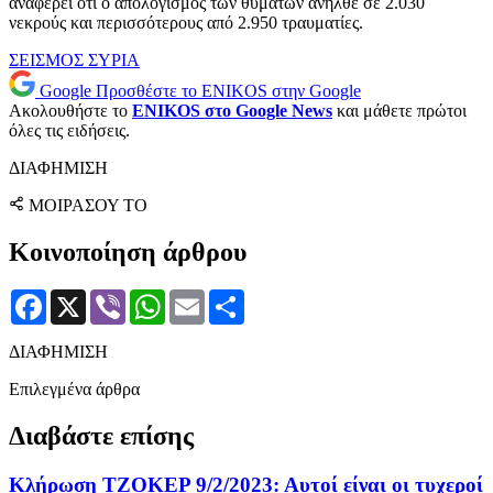
αναφέρει ότι ο απολογισμός των θυμάτων ανήλθε σε 2.030
νεκρούς και περισσότερους από 2.950 τραυματίες.
ΣΕΙΣΜΟΣ
ΣΥΡΙΑ
Google
Προσθέστε το ENIKOS στην Google
Ακολουθήστε το
ENIKOS στο Google News
και μάθετε πρώτοι
όλες τις ειδήσεις.
ΔΙΑΦΗΜΙΣΗ
ΜΟΙΡΑΣΟΥ ΤΟ
Κοινοποίηση άρθρου
Facebook
X
Viber
WhatsApp
Email
Μοιραστείτε
ΔΙΑΦΗΜΙΣΗ
Επιλεγμένα άρθρα
Διαβάστε επίσης
Κλήρωση ΤΖΟΚΕΡ 9/2/2023: Αυτοί είναι οι τυχεροί