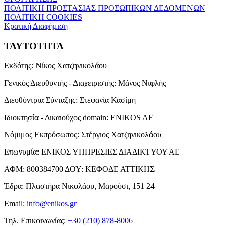
ΠΟΛΙΤΙΚΗ ΠΡΟΣΤΑΣΙΑΣ ΠΡΟΣΩΠΙΚΩΝ ΔΕΔΟΜΕΝΩΝ
ΠΟΛΙΤΙΚΗ COOKIES
Κρατική Διαφήμιση
ΤΑΥΤΟΤΗΤΑ
Εκδότης:
Νίκος Χατζηνικολάου
Γενικός Διευθυντής - Διαχειριστής:
Μάνος Νιφλής
Διευθύντρια Σύνταξης:
Στεφανία Κασίμη
Ιδιοκτησία - Δικαιούχος domain:
ENIKOS AE
Νόμιμος Εκπρόσωπος:
Στέργιος Χατζηνικολάου
Επωνυμία:
ΕΝΙΚΟΣ ΥΠΗΡΕΣΙΕΣ ΔΙΑΔΙΚΤΥΟΥ ΑΕ
ΑΦΜ:
800384700
ΔΟΥ:
ΚΕΦΟΔΕ ΑΤΤΙΚΗΣ
Έδρα:
Πλαστήρα Νικολάου, Μαρούσι, 151 24
Email:
info@enikos.gr
Τηλ. Επικοινωνίας:
+30 (210) 878-8006