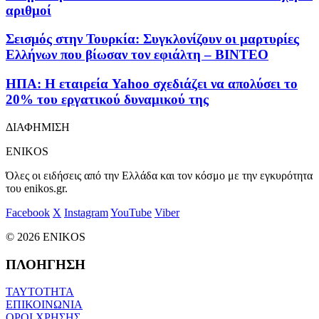
αριθμοί
Σεισμός στην Τουρκία: Συγκλονίζουν οι μαρτυρίες
Ελλήνων που βίωσαν τον εφιάλτη – ΒΙΝΤΕΟ
ΗΠΑ: Η εταιρεία Yahoo σχεδιάζει να απολύσει το
20% του εργατικού δυναμικού της
ΔΙΑΦΗΜΙΣΗ
ENIKOS
Όλες οι ειδήσεις από την Ελλάδα και τον κόσμο με την εγκυρότητα
του enikos.gr.
Facebook
X
Instagram
YouTube
Viber
© 2026 ENIKOS
ΠΛΟΗΓΗΣΗ
ΤΑΥΤΟΤΗΤΑ
ΕΠΙΚΟΙΝΩΝΙΑ
ΟΡΟΙ ΧΡΗΣΗΣ