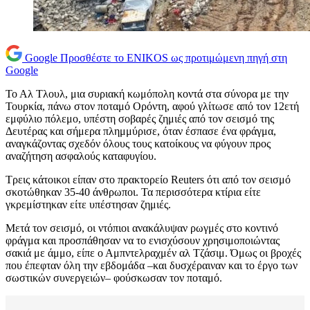
Google
Προσθέστε το ENIKOS ως προτιμώμενη πηγή στη
Google
Το Αλ Τλουλ, μια συριακή κωμόπολη κοντά στα σύνορα με την
Τουρκία, πάνω στον ποταμό Ορόντη, αφού γλίτωσε από τον 12ετή
εμφύλιο πόλεμο, υπέστη σοβαρές ζημιές από τον σεισμό της
Δευτέρας και σήμερα πλημμύρισε, όταν έσπασε ένα φράγμα,
αναγκάζοντας σχεδόν όλους τους κατοίκους να φύγουν προς
αναζήτηση ασφαλούς καταφυγίου.
Τρεις κάτοικοι είπαν στο πρακτορείο Reuters ότι από τον σεισμό
σκοτώθηκαν 35-40 άνθρωποι. Τα περισσότερα κτίρια είτε
γκρεμίστηκαν είτε υπέστησαν ζημιές.
Μετά τον σεισμό, οι ντόπιοι ανακάλυψαν ρωγμές στο κοντινό
φράγμα και προσπάθησαν να το ενισχύσουν χρησιμοποιώντας
σακιά με άμμο, είπε ο Αμπντελραχμέν αλ Τζάσιμ. Όμως οι βροχές
που έπεφταν όλη την εβδομάδα –και δυσχέραιναν και το έργο των
σωστικών συνεργειών– φούσκωσαν τον ποταμό.