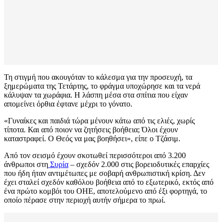
Τη στιγμή που ακουγόταν το κάλεσμα για την προσευχή, τα
ξημερώματα της Τετάρτης, το φράγμα υποχώρησε και τα νερά
κάλυψαν τα χωράφια. Η λάσπη μέσα στα σπίτια που είχαν
απομείνει όρθια έφτανε μέχρι το γόνατο.
«Γυναίκες και παιδιά τώρα μένουν κάτω από τις ελιές, χωρίς
τίποτα. Και από ποιον να ζητήσεις βοήθεια; Όλοι έχουν
καταστραφεί. Ο Θεός να μας βοηθήσει», είπε ο Τζάσιμ.
Από τον σεισμό έχουν σκοτωθεί περισσότεροι από 3.200
άνθρωποι στη
Συρία
– σχεδόν 2.000 στις βορειοδυτικές επαρχίες
που ήδη ήταν αντιμέτωπες με σοβαρή ανθρωπιστική κρίση. Δεν
έχει σταλεί σχεδόν καθόλου βοήθεια από το εξωτερικό, εκτός από
ένα πρώτο κομβόι του ΟΗΕ, αποτελούμενο από έξι φορτηγά, το
οποίο πέρασε στην περιοχή αυτήν σήμερα το πρωί.