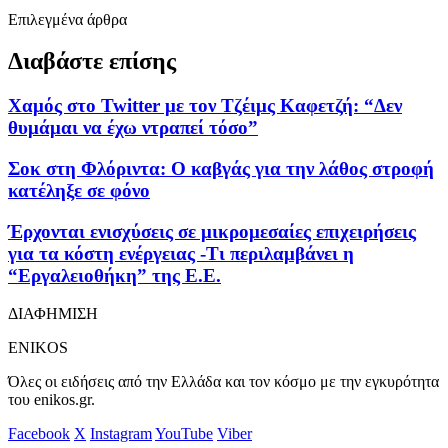
Επιλεγμένα άρθρα
Διαβάστε επίσης
Χαμός στο Twitter με τον Τζέιμς Καφετζή: “Δεν
θυμάμαι να έχω ντραπεί τόσο”
Σοκ στη Φλόριντα: Ο καβγάς για την λάθος στροφή
κατέληξε σε φόνο
Έρχονται ενισχύσεις σε μικρομεσαίες επιχειρήσεις
για τα κόστη ενέργειας -Τι περιλαμβάνει η
“Εργαλειοθήκη” της Ε.Ε.
ΔΙΑΦΗΜΙΣΗ
ENIKOS
Όλες οι ειδήσεις από την Ελλάδα και τον κόσμο με την εγκυρότητα
του enikos.gr.
Facebook
X
Instagram
YouTube
Viber