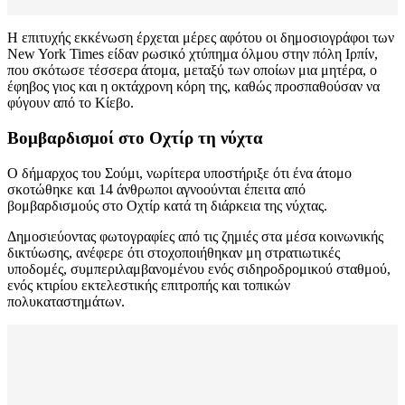
Η επιτυχής εκκένωση έρχεται μέρες αφότου οι δημοσιογράφοι των
New York Times είδαν ρωσικό χτύπημα όλμου στην πόλη Ιρπίν,
που σκότωσε τέσσερα άτομα, μεταξύ των οποίων μια μητέρα, ο
έφηβος γιος και η οκτάχρονη κόρη της, καθώς προσπαθούσαν να
φύγουν από το Κίεβο.
Βομβαρδισμοί στο Οχτίρ τη νύχτα
Ο δήμαρχος του Σούμι, νωρίτερα υποστήριξε ότι ένα άτομο
σκοτώθηκε και 14 άνθρωποι αγνοούνται έπειτα από
βομβαρδισμούς στο Οχτίρ κατά τη διάρκεια της νύχτας.
Δημοσιεύοντας φωτογραφίες από τις ζημιές στα μέσα κοινωνικής
δικτύωσης, ανέφερε ότι στοχοποιήθηκαν μη στρατιωτικές
υποδομές, συμπεριλαμβανομένου ενός σιδηροδρομικού σταθμού,
ενός κτιρίου εκτελεστικής επιτροπής και τοπικών
πολυκαταστημάτων.