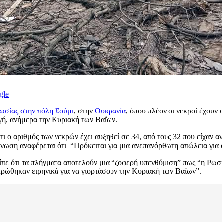
gle
Ρωσίας στην πόλη Σούμι
, στην
Ουκρανία
, όπου πλέον οι νεκροί έχουν 
γή, ανήμερα την Κυριακή των Βαΐων.
τι ο αριθμός των νεκρών έχει αυξηθεί σε 34, από τους 32 που είχαν
ίνωση αναφέρεται ότι “Πρόκειται για μια ανεπανόρθωτη απώλεια για
ε ότι τα πλήγματα αποτελούν μια “ζοφερή υπενθύμιση” πως “η Ρωσία 
ντρώθηκαν ειρηνικά για να γιορτάσουν την Κυριακή των Βαΐων”.