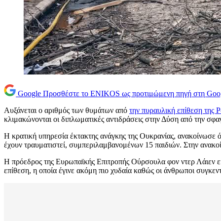
Google
Προσθέστε το ENIKOS ως προτιμώμενη πηγή στη Goo
Αυξάνεται ο αριθμός των θυμάτων από
την πυραυλική επίθεση της 
κλιμακώνονται οι διπλωματικές αντιδράσεις στην Δύση από την σφα
Η κρατική υπηρεσία έκτακτης ανάγκης της Ουκρανίας, ανακοίνωσε ό
έχουν τραυματιστεί, συμπεριλαμβανομένων 15 παιδιών. Στην ανακο
Η πρόεδρος της Ευρωπαϊκής Επιτροπής Ούρσουλα φον ντερ Λάιεν είπ
επίθεση, η οποία έγινε ακόμη πιο χυδαία καθώς οι άνθρωποι συγκε