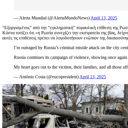
— Alerta Mundial (@AlertaMundoNews)
April 13, 2025
“Εξοργισμένος” από την “εγκληματική” πυραυλική επίθεση της Ρωσ
Κόστα τονίζει ότι «η Ρωσία συνεχίζει την εκστρατεία της βίας, δείχν
αυτές τις επιθέσεις πρέπει να λογοδοτήσουν ενώπιον της δικαιοσύνη
I’m outraged by Russia’s criminal missile attack on the city cen
Russia continues its campaign of violence, showing once again 
My heart goes out to the victims, their families, and all those a
— António Costa (@eucopresident)
April 13, 2025