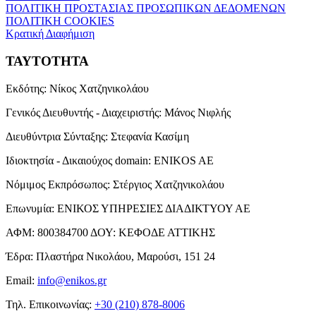
ΠΟΛΙΤΙΚΗ ΠΡΟΣΤΑΣΙΑΣ ΠΡΟΣΩΠΙΚΩΝ ΔΕΔΟΜΕΝΩΝ
ΠΟΛΙΤΙΚΗ COOKIES
Κρατική Διαφήμιση
ΤΑΥΤΟΤΗΤΑ
Εκδότης:
Νίκος Χατζηνικολάου
Γενικός Διευθυντής - Διαχειριστής:
Μάνος Νιφλής
Διευθύντρια Σύνταξης:
Στεφανία Κασίμη
Ιδιοκτησία - Δικαιούχος domain:
ENIKOS AE
Νόμιμος Εκπρόσωπος:
Στέργιος Χατζηνικολάου
Επωνυμία:
ΕΝΙΚΟΣ ΥΠΗΡΕΣΙΕΣ ΔΙΑΔΙΚΤΥΟΥ ΑΕ
ΑΦΜ:
800384700
ΔΟΥ:
ΚΕΦΟΔΕ ΑΤΤΙΚΗΣ
Έδρα:
Πλαστήρα Νικολάου, Μαρούσι, 151 24
Email:
info@enikos.gr
Τηλ. Επικοινωνίας:
+30 (210) 878-8006