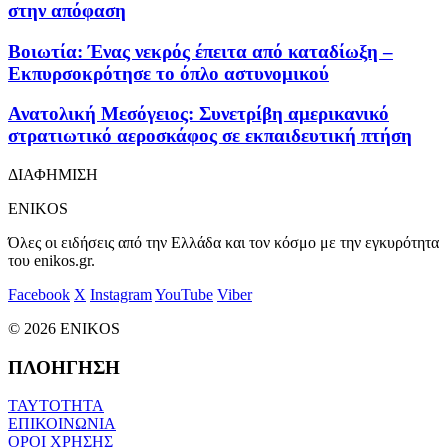
στην απόφαση
Βοιωτία: Ένας νεκρός έπειτα από καταδίωξη –
Εκπυρσοκρότησε το όπλο αστυνομικού
Ανατολική Μεσόγειος: Συνετρίβη αμερικανικό
στρατιωτικό αεροσκάφος σε εκπαιδευτική πτήση
ΔΙΑΦΗΜΙΣΗ
ENIKOS
Όλες οι ειδήσεις από την Ελλάδα και τον κόσμο με την εγκυρότητα
του enikos.gr.
Facebook
X
Instagram
YouTube
Viber
© 2026 ENIKOS
ΠΛΟΗΓΗΣΗ
ΤΑΥΤΟΤΗΤΑ
ΕΠΙΚΟΙΝΩΝΙΑ
ΟΡΟΙ ΧΡΗΣΗΣ