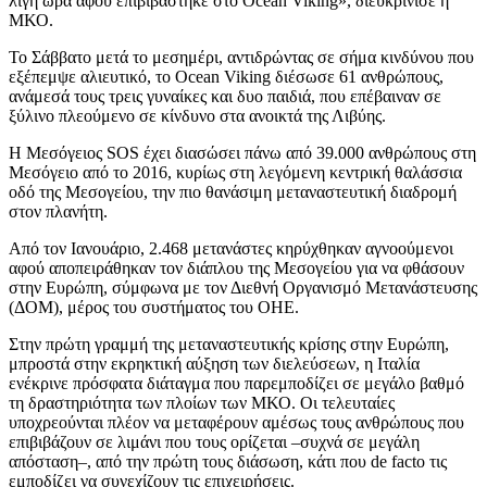
λίγη ώρα αφού επιβιβάστηκε στο Ocean Viking», διευκρίνισε η
ΜΚΟ.
Το Σάββατο μετά το μεσημέρι, αντιδρώντας σε σήμα κινδύνου που
εξέπεμψε αλιευτικό, το Ocean Viking διέσωσε 61 ανθρώπους,
ανάμεσά τους τρεις γυναίκες και δυο παιδιά, που επέβαιναν σε
ξύλινο πλεούμενο σε κίνδυνο στα ανοικτά της Λιβύης.
Η Μεσόγειος SOS έχει διασώσει πάνω από 39.000 ανθρώπους στη
Μεσόγειο από το 2016, κυρίως στη λεγόμενη κεντρική θαλάσσια
οδό της Μεσογείου, την πιο θανάσιμη μεταναστευτική διαδρομή
στον πλανήτη.
Από τον Ιανουάριο, 2.468 μετανάστες κηρύχθηκαν αγνοούμενοι
αφού αποπειράθηκαν τον διάπλου της Μεσογείου για να φθάσουν
στην Ευρώπη, σύμφωνα με τον Διεθνή Οργανισμό Μετανάστευσης
(ΔΟΜ), μέρος του συστήματος του ΟΗΕ.
Στην πρώτη γραμμή της μεταναστευτικής κρίσης στην Ευρώπη,
μπροστά στην εκρηκτική αύξηση των διελεύσεων, η Ιταλία
ενέκρινε πρόσφατα διάταγμα που παρεμποδίζει σε μεγάλο βαθμό
τη δραστηριότητα των πλοίων των ΜΚΟ. Οι τελευταίες
υποχρεούνται πλέον να μεταφέρουν αμέσως τους ανθρώπους που
επιβιβάζουν σε λιμάνι που τους ορίζεται –συχνά σε μεγάλη
απόσταση–, από την πρώτη τους διάσωση, κάτι που de facto τις
εμποδίζει να συνεχίζουν τις επιχειρήσεις.