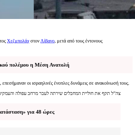
ατος
Χεζμπολάχ
στον
Λίβανο
, μετά από τους έντονους
ικού πολέμου η Μέση Ανατολή
, επεσήμαναν οι ισραηλινές ένοπλες δυνάμεις σε ανακοίνωσή τους.
צה”ל תקף את חוליית המחבלים שירתה לעבר מרחב עפולה והעמ>>
κατάσταση» για 48 ώρες