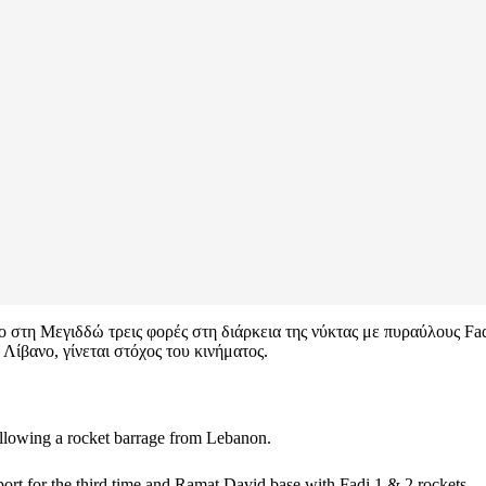
ο στη Μεγιδδώ τρεις φορές στη διάρκεια της νύκτας με πυραύλους Fad
 Λίβανο, γίνεται στόχος του κινήματος.
ollowing a rocket barrage from Lebanon.
ort for the third time and Ramat David base with Fadi 1 & 2 rockets