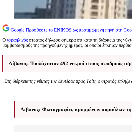
Google
Προσθέστε το ENIKOS ως προτιμώμενη πηγή στη Goo
Ο
ισραηλινός
στρατός δήλωσε σήμερα ότι κατά τη διάρκεια της νύχτ
βομβαρδισμούς της προηγούμενης ημέρας, οι οποίοι έπληξαν περίπο
Λίβανος: Τουλάχιστον 492 νεκροί στους σφοδρούς ι
«Στη διάρκεια της νύκτας της Δευτέρας προς Τρίτη ο στρατός έπληξε
Λίβανος: Φωτογραφίες κρυμμένων πυραύλων της 