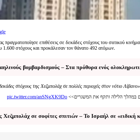
gle
ας πραγματοποίησε επιθέσεις σε δεκάδες στόχους του σιιτικού κινήμ
υ 1.600 στόχους και προκάλεσαν τον θάνατο 492 ατόμων.
σραηλινούς βομβαρδισμούς – Στα πρόθυρα ενός ολοκληρωτ
 δεκάδες στόχους της Χεζμπολάχ σε πολλές περιοχές στον νότιο Λίβανο»
pic.twitter.com/anSNgXK9Do
קים במהלך הלילה ותקף את המשגרים
Χεζμπολάχ σε σοφίτες σπιτιών – Το Ισραήλ σε «ειδική 