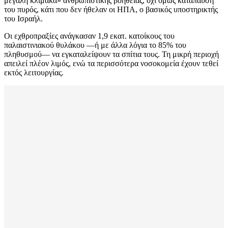
μεγάλη κλίμακα» ανθρωπιστικής βοήθειας, όχι όμως κατάπαυση
του πυρός, κάτι που δεν ήθελαν οι ΗΠΑ, ο βασικός υποστηρικτής
του Ισραήλ.
Οι εχθροπραξίες ανάγκασαν 1,9 εκατ. κατοίκους του
παλαιστινιακού θυλάκου —ή με άλλα λόγια το 85% του
πληθυσμού— να εγκαταλείψουν τα σπίτια τους. Τη μικρή περιοχή
απειλεί πλέον λιμός, ενώ τα περισσότερα νοσοκομεία έχουν τεθεί
εκτός λειτουργίας.