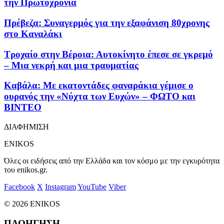
την Πρωτοχρονιά
Πρέβεζα: Συναγερμός για την εξαφάνιση 80χρονης
στο Καναλάκι
Tροχαίο στην Βέροια: Αυτοκίνητο έπεσε σε γκρεμό
– Μια νεκρή και μια τραυματίας
Καβάλα: Με εκατοντάδες φαναράκια γέμισε ο
ουρανός την «Νύχτα των Ευχών» – ΦΩΤΟ και
ΒΙΝΤΕΟ
ΔΙΑΦΗΜΙΣΗ
ENIKOS
Όλες οι ειδήσεις από την Ελλάδα και τον κόσμο με την εγκυρότητα
του enikos.gr.
Facebook
X
Instagram
YouTube
Viber
© 2026 ENIKOS
ΠΛΟΗΓΗΣΗ