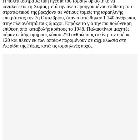
Η πολιτικοστρατιωτική ηγεσία του Ισραήλ ορκίστηκε να
«εξαλείψει» τη Χαμάς μετά την άνευ προηγουμένου επίθεση του
στρατιωτικού της βραχίονα σε νότιους τομείς της ισραηλινής
επικράτειας την 7η Οκτωβρίου, όταν σκοτώθηκαν 1.140 άνθρωποι,
στην πλειονότητά τους άμαχοι. Επρόκειτο για την πιο πολύνεκρη
επίθεση από καταβολής κράτους το 1948. Παλαιστίνιοι μαχητές
πήραν επίσης ομήρους κάπου 250 ανθρώπους εκείνη την ημέρα,
120 και πλέον εκ των οποίων παραμένουν σε αιχμαλωσία στη
Λωρίδα της Γάζας, κατά τις ισραηλινές αρχές.