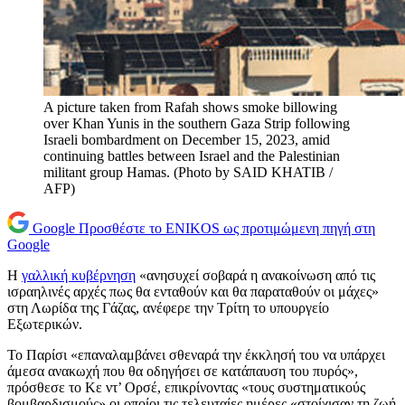
A picture taken from Rafah shows smoke billowing
over Khan Yunis in the southern Gaza Strip following
Israeli bombardment on December 15, 2023, amid
continuing battles between Israel and the Palestinian
militant group Hamas. (Photo by SAID KHATIB /
AFP)
Google
Προσθέστε το ENIKOS ως προτιμώμενη πηγή στη
Google
Η
γαλλική κυβέρνηση
«ανησυχεί σοβαρά η ανακοίνωση από τις
ισραηλινές αρχές πως θα ενταθούν και θα παραταθούν οι μάχες»
στη Λωρίδα της Γάζας, ανέφερε την Τρίτη το υπουργείο
Εξωτερικών.
Το Παρίσι «επαναλαμβάνει σθεναρά την έκκλησή του να υπάρχει
άμεσα ανακωχή που θα οδηγήσει σε κατάπαυση του πυρός»,
πρόσθεσε το Κε ντ’ Ορσέ, επικρίνοντας «τους συστηματικούς
βομβαρδισμούς» οι οποίοι τις τελευταίες ημέρες «στοίχισαν τη ζωή