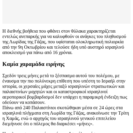
Η διεθνής βοήθεια που φθάνει στον θύλακα χαρακτηρίζεται
εντελώς ανεπαρκής για να καλυφθούν οι ανάγκες του πληθυσμού
της Λωρίδας της Γάζας, που υφίσταται ολοκληρωτική πολιορκία
από την 9η Οκτωβρίου και τελούσε ήδη υπό αυστηρό ισραηλινό
αποκλεισμό για πάνω από 16 χρόνια.
Καμία χαραμάδα ειρήνης
Σχεδόν τρεις μήνες μετά το ξέσπασμα αυτού του πολέμου, με
έναυσμα την πιο πολύνεκρη επίθεση που υπέστη το Ισραήλ στην
ιστορία, οι χερσαίες μάχες μεταξύ ισραηλινών στρατιωτικών και
παλαιστινίων μαχητών και οι καταστροφικοί ισραηλινοί
αεροπορικοί βομβαρδισμοί δεν υπάρχει η παραμικρή ένδειξη πως
οδεύουν να κοπάσουν.
Πάνω από 240 Παλαιστίνιοι σκοτώθηκαν μέσα σε 24 ώρες στα
ισραηλινά πλήγματα στη Λωρίδα της Γάζας, ανακοίνωσε την Τρίτη
η Χαμάς, ενώ ο αρχηγός του ισραηλινού γενικού επιτελείου
διεμήνυσε ότι ο πόλεμος θα διαρκέσει «μήνες».