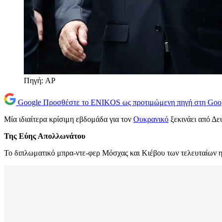
Πηγή: AP
Google
Προσθέστε το ENIKOS ως προτιμώμενη πηγή στη Goo
Μία ιδιαίτερα κρίσιμη εβδομάδα για τον
Ουκρανικό
ξεκινάει από Δε
Της Εύης Απολλωνάτου
Το διπλωματικό μπρα-ντε-φερ Μόσχας και Κιέβου των τελευταίων 