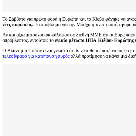
Το Σάββατο για πρώτη φορά η Ευρώπη και το Κίεβο φάνηκε να ανακ
νέες κυρώσεις.
Το πρόβλημα για την Μόσχα ήταν ότι αυτή την φορά
Αν και αξιωματούχοι αποκάλυψαν σε διεθνή ΜΜΕ ότι οι Ευρωπαίοι ηγ
απρόβλεπτος, εντούτοις το
ενιαίο μέτωπο ΗΠΑ-Κιέβου-Ευρώπης υ
Ο Βλαντίμιρ Πούτιν είναι γνωστό ότι δεν επιθυμεί ποτέ να παίζει μ
τελεσίγραφο για κατάπαυση πυρός
αλλά προτίμησε να κάνει μία δικ