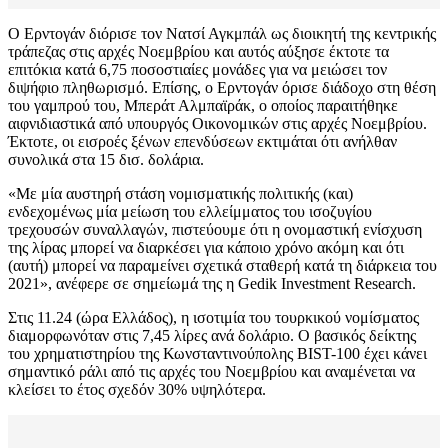
Ο Ερντογάν διόρισε τον Νατσί Αγκμπάλ ως διοικητή της κεντρικής
τράπεζας στις αρχές Νοεμβρίου και αυτός αύξησε έκτοτε τα
επιτόκια κατά 6,75 ποσοστιαίες μονάδες για να μειώσει τον
διψήφιο πληθωρισμό. Επίσης, ο Ερντογάν όρισε διάδοχο στη θέση
του γαμπρού του, Μπεράτ Αλμπαϊράκ, ο οποίος παραιτήθηκε
αιφνιδιαστικά από υπουργός Οικονομικών στις αρχές Νοεμβρίου.
Έκτοτε, οι εισροές ξένων επενδύσεων εκτιμάται ότι ανήλθαν
συνολικά στα 15 δισ. δολάρια.
«Με μία αυστηρή στάση νομισματικής πολιτικής (και)
ενδεχομένως μία μείωση του ελλείμματος του ισοζυγίου
τρεχουσών συναλλαγών, πιστεύουμε ότι η ονομαστική ενίσχυση
της λίρας μπορεί να διαρκέσει για κάποιο χρόνο ακόμη και ότι
(αυτή) μπορεί να παραμείνει σχετικά σταθερή κατά τη διάρκεια του
2021», ανέφερε σε σημείωμά της η Gedik Investment Research.
Στις 11.24 (ώρα Ελλάδος), η ισοτιμία του τουρκικού νομίσματος
διαμορφωνόταν στις 7,45 λίρες ανά δολάριο. Ο βασικός δείκτης
του χρηματιστηρίου της Κωνσταντινούπολης BIST-100 έχει κάνει
σημαντικό ράλι από τις αρχές του Νοεμβρίου και αναμένεται να
κλείσει το έτος σχεδόν 30% υψηλότερα.