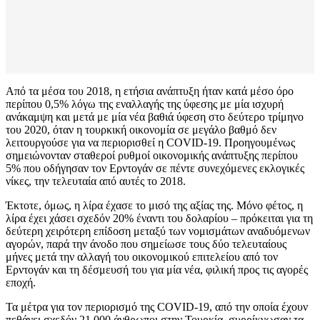
Από τα μέσα του 2018, η ετήσια ανάπτυξη ήταν κατά μέσο όρο
περίπου 0,5% λόγω της εναλλαγής της ύφεσης με μία ισχυρή
ανάκαμψη και μετά με μία νέα βαθιά ύφεση στο δεύτερο τρίμηνο
του 2020, όταν η τουρκική οικονομία σε μεγάλο βαθμό δεν
λειτουργούσε για να περιορισθεί η COVID-19. Προηγουμένως
σημειώνονταν σταθεροί ρυθμοί οικονομικής ανάπτυξης περίπου
5% που οδήγησαν τον Ερντογάν σε πέντε συνεχόμενες εκλογικές
νίκες, την τελευταία από αυτές το 2018.
Έκτοτε, όμως, η λίρα έχασε το μισό της αξίας της. Μόνο φέτος, η
λίρα έχει χάσει σχεδόν 20% έναντι του δολαρίου – πρόκειται για τη
δεύτερη χειρότερη επίδοση μεταξύ των νομισμάτων αναδυόμενων
αγορών, παρά την άνοδο που σημείωσε τους δύο τελευταίους
μήνες μετά την αλλαγή του οικονομικού επιτελείου από τον
Ερντογάν και τη δέσμευσή του για μία νέα, φιλική προς τις αγορές
εποχή.
Τα μέτρα για τον περιορισμό της COVID-19, από την οποία έχουν
πεθάνει σχεδόν 21.000 άνθρωποι στην Τουρκία, συρρίκνωσαν τα