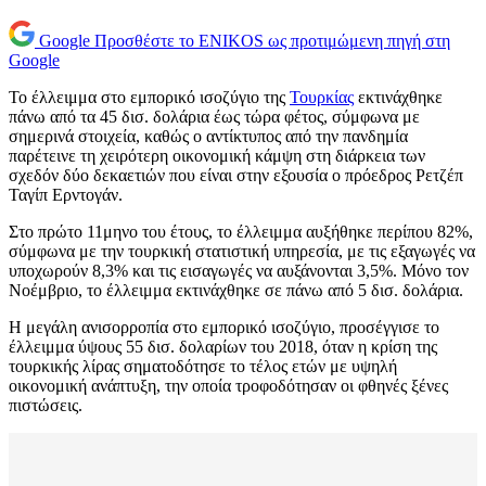
Google
Προσθέστε το ENIKOS ως προτιμώμενη πηγή στη
Google
Το έλλειμμα στο εμπορικό ισοζύγιο της
Τουρκίας
εκτινάχθηκε
πάνω από τα 45 δισ. δολάρια έως τώρα φέτος, σύμφωνα με
σημερινά στοιχεία, καθώς ο αντίκτυπος από την πανδημία
παρέτεινε τη χειρότερη οικονομική κάμψη στη διάρκεια των
σχεδόν δύο δεκαετιών που είναι στην εξουσία ο πρόεδρος Ρετζέπ
Ταγίπ Ερντογάν.
Στο πρώτο 11μηνο του έτους, το έλλειμμα αυξήθηκε περίπου 82%,
σύμφωνα με την τουρκική στατιστική υπηρεσία, με τις εξαγωγές να
υποχωρούν 8,3% και τις εισαγωγές να αυξάνονται 3,5%. Μόνο τον
Νοέμβριο, το έλλειμμα εκτινάχθηκε σε πάνω από 5 δισ. δολάρια.
Η μεγάλη ανισορροπία στο εμπορικό ισοζύγιο, προσέγγισε το
έλλειμμα ύψους 55 δισ. δολαρίων του 2018, όταν η κρίση της
τουρκικής λίρας σηματοδότησε το τέλος ετών με υψηλή
οικονομική ανάπτυξη, την οποία τροφοδότησαν οι φθηνές ξένες
πιστώσεις.