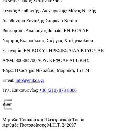
Εκδότης:
Νίκος Χατζηνικολάου
Γενικός Διευθυντής - Διαχειριστής:
Μάνος Νιφλής
Διευθύντρια Σύνταξης:
Στεφανία Κασίμη
Ιδιοκτησία - Δικαιούχος domain:
ENIKOS AE
Νόμιμος Εκπρόσωπος:
Στέργιος Χατζηνικολάου
Επωνυμία:
ΕΝΙΚΟΣ ΥΠΗΡΕΣΙΕΣ ΔΙΑΔΙΚΤΥΟΥ ΑΕ
ΑΦΜ:
800384700
ΔΟΥ:
ΚΕΦΟΔΕ ΑΤΤΙΚΗΣ
Έδρα:
Πλαστήρα Νικολάου, Μαρούσι, 151 24
Email:
info@enikos.gr
Τηλ. Επικοινωνίας:
+30 (210) 878-8006
Μητρώο Έντυπου και Ηλεκτρονικού Τύπου
Αριθμός Πιστοποίησης Μ.Η.Τ. 242097