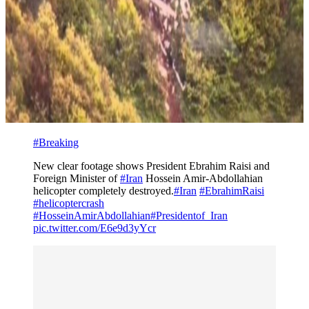
#Breaking
New clear footage shows President Ebrahim Raisi and
Foreign Minister of
#Iran
Hossein Amir-Abdollahian
helicopter completely destroyed.
#Iran
#EbrahimRaisi
#helicoptercrash
#HosseinAmirAbdollahian
#Presidentof_Iran
pic.twitter.com/E6e9d3yYcr