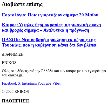
Διαβάστε επίσης
Εορτολόγιο: Ποιοι γιορτάζουν σήμερα 20 Μαΐου
Καιρός: Υψηλές θερμοκρασίες, αφρικανική σκόνη
και βροχές σήμερα – Αναλυτικά η πρόγνωση
ΠΑΣΟΚ: Νέα σοβαρή πρόκληση εκ μέρους της
Τουρκίας, που η κυβέρνηση κάνει ότι δεν βλέπει
ΔΙΑΦΗΜΙΣΗ
ENIKOS
Όλες οι ειδήσεις από την Ελλάδα και τον κόσμο με την εγκυρότητα
του enikos.gr.
Facebook
X
Instagram
YouTube
Viber
© 2026 ENIKOS
ΠΛΟΗΓΗΣΗ