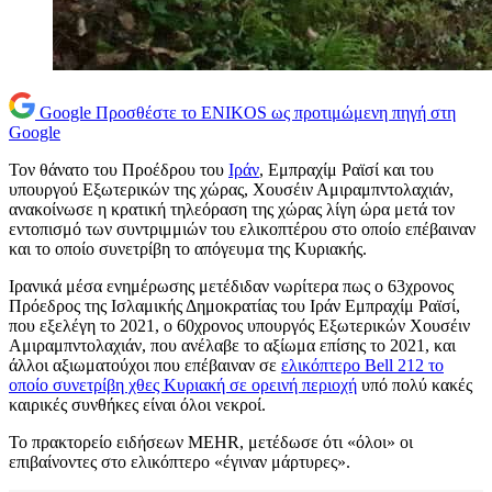
Google
Προσθέστε το ENIKOS ως προτιμώμενη πηγή στη
Google
Τον θάνατο του Προέδρου του
Ιράν
, Εμπραχίμ Ραϊσί και του
υπουργού Εξωτερικών της χώρας, Χουσέιν Αμιραμπντολαχιάν,
ανακοίνωσε η κρατική τηλεόραση της χώρας λίγη ώρα μετά τον
εντοπισμό των συντριμμιών του ελικοπτέρου στο οποίο επέβαιναν
και το οποίο συνετρίβη το απόγευμα της Κυριακής.
Ιρανικά μέσα ενημέρωσης μετέδιδαν νωρίτερα πως ο 63χρονος
Πρόεδρος της Ισλαμικής Δημοκρατίας του Ιράν Εμπραχίμ Ραϊσί,
που εξελέγη το 2021, ο 60χρονος υπουργός Εξωτερικών Χουσέιν
Αμιραμπντολαχιάν, που ανέλαβε το αξίωμα επίσης το 2021, και
άλλοι αξιωματούχοι που επέβαιναν σε
ελικόπτερο Bell 212 το
οποίο συνετρίβη χθες Κυριακή σε ορεινή περιοχή
υπό πολύ κακές
καιρικές συνθήκες είναι όλοι νεκροί.
Το πρακτορείο ειδήσεων MEHR, μετέδωσε ότι «όλοι» οι
επιβαίνοντες στο ελικόπτερο «έγιναν μάρτυρες».