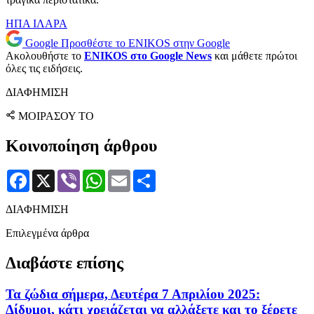
ΗΠΑ
ΙΛΑΡΑ
Google
Προσθέστε το ENIKOS στην Google
Ακολουθήστε το
ENIKOS στο Google News
και μάθετε πρώτοι
όλες τις ειδήσεις.
ΔΙΑΦΗΜΙΣΗ
ΜΟΙΡΑΣΟΥ ΤΟ
Κοινοποίηση άρθρου
Facebook
X
Viber
WhatsApp
Email
Μοιραστείτε
ΔΙΑΦΗΜΙΣΗ
Επιλεγμένα άρθρα
Διαβάστε επίσης
Τα ζώδια σήμερα, Δευτέρα 7 Απριλίου 2025:
Δίδυμοι, κάτι χρειάζεται να αλλάξετε και το ξέρετε