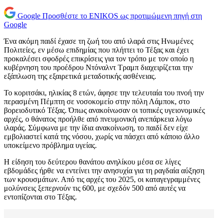
Google
Προσθέστε το ENIKOS ως προτιμώμενη πηγή στη
Google
Ένα ακόμη παιδί έχασε τη ζωή του από ιλαρά στις Ηνωμένες
Πολιτείες, εν μέσω επιδημίας που πλήττει το Τέξας και έχει
προκαλέσει σφοδρές επικρίσεις για τον τρόπο με τον οποίο η
κυβέρνηση του προέδρου Ντόναλντ Τραμπ διαχειρίζεται την
εξάπλωση της εξαιρετικά μεταδοτικής ασθένειας.
Το κοριτσάκι, ηλικίας 8 ετών, άφησε την τελευταία του πνοή την
περασμένη Πέμπτη σε νοσοκομείο στην πόλη Λάμποκ, στο
βορειοδυτικό Τέξας. Όπως ανακοίνωσαν οι τοπικές υγειονομικές
αρχές, ο θάνατος προήλθε από πνευμονική ανεπάρκεια λόγω
ιλαράς. Σύμφωνα με την ίδια ανακοίνωση, το παιδί δεν είχε
εμβολιαστεί κατά της νόσου, χωρίς να πάσχει από κάποιο άλλο
υποκείμενο πρόβλημα υγείας.
Η είδηση του δεύτερου θανάτου ανηλίκου μέσα σε λίγες
εβδομάδες ήρθε να εντείνει την ανησυχία για τη ραγδαία αύξηση
των κρουσμάτων. Από τις αρχές του 2025, οι καταγεγραμμένες
μολύνσεις ξεπερνούν τις 600, με σχεδόν 500 από αυτές να
εντοπίζονται στο Τέξας.