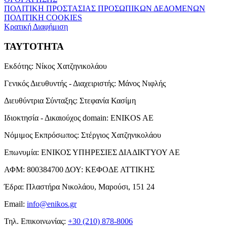
ΠΟΛΙΤΙΚΗ ΠΡΟΣΤΑΣΙΑΣ ΠΡΟΣΩΠΙΚΩΝ ΔΕΔΟΜΕΝΩΝ
ΠΟΛΙΤΙΚΗ COOKIES
Κρατική Διαφήμιση
ΤΑΥΤΟΤΗΤΑ
Εκδότης:
Νίκος Χατζηνικολάου
Γενικός Διευθυντής - Διαχειριστής:
Μάνος Νιφλής
Διευθύντρια Σύνταξης:
Στεφανία Κασίμη
Ιδιοκτησία - Δικαιούχος domain:
ENIKOS AE
Νόμιμος Εκπρόσωπος:
Στέργιος Χατζηνικολάου
Επωνυμία:
ΕΝΙΚΟΣ ΥΠΗΡΕΣΙΕΣ ΔΙΑΔΙΚΤΥΟΥ ΑΕ
ΑΦΜ:
800384700
ΔΟΥ:
ΚΕΦΟΔΕ ΑΤΤΙΚΗΣ
Έδρα:
Πλαστήρα Νικολάου, Μαρούσι, 151 24
Email:
info@enikos.gr
Τηλ. Επικοινωνίας:
+30 (210) 878-8006