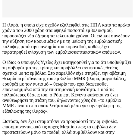
Η ιλαρά, η οποία είχε σχεδόν εξαλειφθεί στις ΗΠΑ κατά τα πρώτα
χρόνια του 2000 χάρη στα υψηλά ποσοστά εμβολιασμού,
παρουσιάζει νέα έξαρση τα τελευταία χρόνια. Οι ειδικοί συνδέουν
την αύξηση των κρουσμάτων με τη μείωση της εμβολιαστικής
κάλυψης μετά την πανδημία του κορονοϊού, καθώς έχει
παρατηρηθεί ενίσχυση των εμβολιοσκεπτικιστικών απόψεων.
Ο ίδιος ο υπουργός Υγείας έχει κατηγορηθεί για το ότι υποβαθμίζει
τη σοβαρότητα της κρίσης και προβάλλει αντιφατικές θέσεις
σχετικά με τα εμβόλια. Στο παρελθόν είχε στηρίξει την αβάσιμη
θεωρία περί σύνδεσης του εμβολίου MMR (ιλαρά, μαγουλάδες,
ερυθρά) με τον αυτισμό – θεωρία που έχει διαψευσθεί
επανειλημμένα από την επιστημονική κοινότητα. Παρά τις
παλαιότερες θέσεις του, ο Ρόμπερτ Κένεντι φαίνεται να έχει
αναθεωρήσει τη στάση του, δηλώνοντας χθες ότι «το εμβόλιο
MMR είναι το πιο αποτελεσματικό μέσο για την πρόληψη της
εξάπλωσης της ιλαράς».
Ωστόσο, δεν έχει σταματήσει να τροφοδοτεί την αμφιβολία,
επισημαίνοντας από τις αρχές Μαρτίου πως τα εμβόλια δεν
προστατεύουν μόνο τα παιδιά, αλλά συμβάλλουν και στην