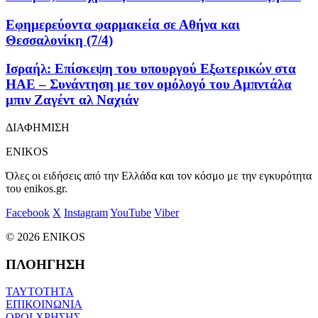
Εφημερεύοντα φαρμακεία σε Αθήνα και
Θεσσαλονίκη (7/4)
Ισραήλ: Επίσκεψη του υπουργού Εξωτερικών στα
ΗΑΕ – Συνάντηση με τον ομόλογό του Αμπντάλα
μπιν Ζαγέντ αλ Ναχιάν
ΔΙΑΦΗΜΙΣΗ
ENIKOS
Όλες οι ειδήσεις από την Ελλάδα και τον κόσμο με την εγκυρότητα
του enikos.gr.
Facebook
X
Instagram
YouTube
Viber
© 2026 ENIKOS
ΠΛΟΗΓΗΣΗ
ΤΑΥΤΟΤΗΤΑ
ΕΠΙΚΟΙΝΩΝΙΑ
ΟΡΟΙ ΧΡΗΣΗΣ