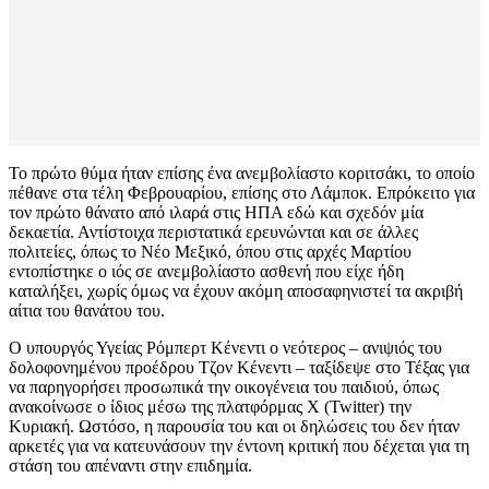
Το πρώτο θύμα ήταν επίσης ένα ανεμβολίαστο κοριτσάκι, το οποίο
πέθανε στα τέλη Φεβρουαρίου, επίσης στο Λάμποκ. Επρόκειτο για
τον πρώτο θάνατο από ιλαρά στις ΗΠΑ εδώ και σχεδόν μία
δεκαετία. Αντίστοιχα περιστατικά ερευνώνται και σε άλλες
πολιτείες, όπως το Νέο Μεξικό, όπου στις αρχές Μαρτίου
εντοπίστηκε ο ιός σε ανεμβολίαστο ασθενή που είχε ήδη
καταλήξει, χωρίς όμως να έχουν ακόμη αποσαφηνιστεί τα ακριβή
αίτια του θανάτου του.
Ο υπουργός Υγείας Ρόμπερτ Κένεντι ο νεότερος – ανιψιός του
δολοφονημένου προέδρου Τζον Κένεντι – ταξίδεψε στο Τέξας για
να παρηγορήσει προσωπικά την οικογένεια του παιδιού, όπως
ανακοίνωσε ο ίδιος μέσω της πλατφόρμας X (Twitter) την
Κυριακή. Ωστόσο, η παρουσία του και οι δηλώσεις του δεν ήταν
αρκετές για να κατευνάσουν την έντονη κριτική που δέχεται για τη
στάση του απέναντι στην επιδημία.