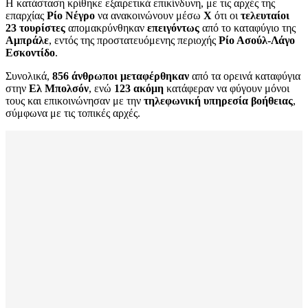
Η κατάσταση κρίθηκε εξαιρετικά επικίνδυνη, με τις αρχές της
επαρχίας
Ρίο Νέγρο
να ανακοινώνουν μέσω
X
ότι οι
τελευταίοι
23 τουρίστες
απομακρύνθηκαν
επειγόντως
από το καταφύγιο της
Αμπράλε
, εντός της προστατευόμενης περιοχής
Ρίο Ασούλ-Λάγο
Εσκοντίδο
.
Συνολικά,
856 άνθρωποι μεταφέρθηκαν
από τα ορεινά καταφύγια
στην
Ελ Μπολσόν
, ενώ
123 ακόμη
κατάφεραν να φύγουν μόνοι
τους και επικοινώνησαν με την
τηλεφωνική υπηρεσία βοήθειας
,
σύμφωνα με τις τοπικές αρχές.