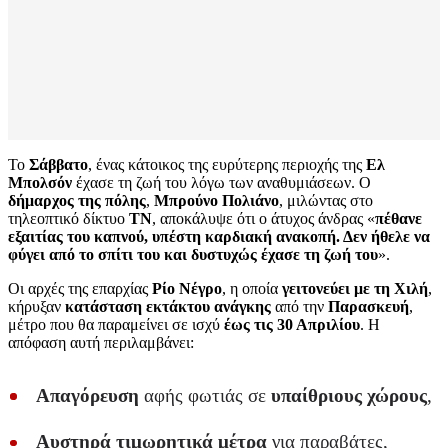
Το
Σάββατο
, ένας κάτοικος της ευρύτερης περιοχής της
Ελ
Μπολσόν
έχασε τη ζωή του λόγω των αναθυμιάσεων. Ο
δήμαρχος της πόλης
,
Μπρούνο Πολιάνο
, μιλώντας στο
τηλεοπτικό δίκτυο
ΤΝ
, αποκάλυψε ότι ο άτυχος άνδρας «
πέθανε
εξαιτίας του καπνού, υπέστη καρδιακή ανακοπή. Δεν ήθελε να
φύγει από το σπίτι του και δυστυχώς έχασε τη ζωή του
».
Οι αρχές της επαρχίας
Ρίο Νέγρο
, η οποία
γειτονεύει με τη Χιλή
,
κήρυξαν
κατάσταση εκτάκτου ανάγκης
από την
Παρασκευή
,
μέτρο που θα παραμείνει σε ισχύ
έως τις 30 Απριλίου
. Η
απόφαση αυτή περιλαμβάνει:
Απαγόρευση
αφής φωτιάς σε
υπαίθριους χώρους
,
Αυστηρά τιμωρητικά μέτρα
για παραβάτες,