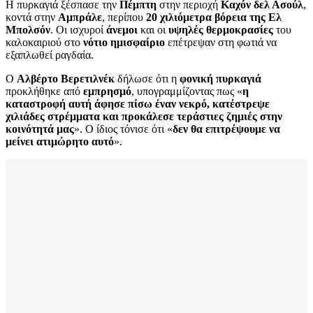
Η πυρκαγιά ξέσπασε την
Πέμπτη
στην περιοχή
Καχόν δελ Ασούλ
,
κοντά στην
Αμπράλε
, περίπου
20 χιλιόμετρα βόρεια της Ελ
Μπολσόν
. Οι ισχυροί
άνεμοι
και οι
υψηλές θερμοκρασίες
του
καλοκαιριού στο
νότιο ημισφαίριο
επέτρεψαν στη φωτιά να
εξαπλωθεί ραγδαία.
Ο
Αλβέρτο Βερετιλνέκ
δήλωσε ότι η
φονική πυρκαγιά
προκλήθηκε από
εμπρησμό
, υπογραμμίζοντας πως «
η
καταστροφή αυτή άφησε πίσω έναν νεκρό, κατέστρεψε
χιλιάδες στρέμματα και προκάλεσε τεράστιες ζημιές στην
κοινότητά μας
». Ο ίδιος τόνισε ότι «
δεν θα επιτρέψουμε να
μείνει ατιμώρητο αυτό
».