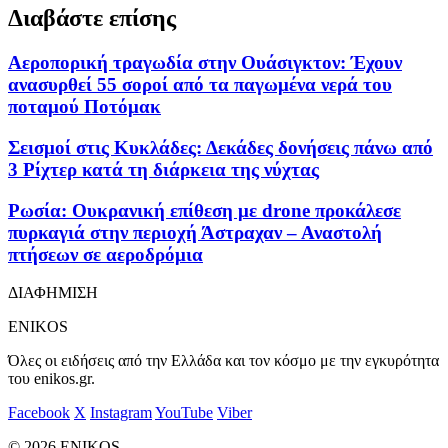
Διαβάστε επίσης
Αεροπορική τραγωδία στην Ουάσιγκτον: Έχουν
ανασυρθεί 55 σοροί από τα παγωμένα νερά του
ποταμού Ποτόμακ
Σεισμοί στις Κυκλάδες: Δεκάδες δονήσεις πάνω από
3 Ρίχτερ κατά τη διάρκεια της νύχτας
Ρωσία: Ουκρανική επίθεση με drone προκάλεσε
πυρκαγιά στην περιοχή Άστραχαν – Αναστολή
πτήσεων σε αεροδρόμια
ΔΙΑΦΗΜΙΣΗ
ENIKOS
Όλες οι ειδήσεις από την Ελλάδα και τον κόσμο με την εγκυρότητα
του enikos.gr.
Facebook
X
Instagram
YouTube
Viber
© 2026 ENIKOS