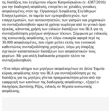
τις διατάξεις του λεγόμενου νόμου Κατρούγκαλου (ν. 4387/2016)
για την διαδοχική ασφάλιση, επιτρέπει σε χιλιάδες γυναίκες
ασφαλισμένες στον πρ. Οργανισμό Ασφάλισης Ελεύθερων
Επαγγελματιών, τα ταμεία των εμποροβιοτεχνών, των
επαγγελματιών, των αυτοκινητιστών, των γιατρών και μηχανικών
να συνταξιοδοτηθούν αρκετά χρόνια νωρίτερα από το γενικό όριο
ηλικίας, κάνοντας χρήση των ειδικών διατάξεων του ΙΚΑ για τη
συνταξιοδότηση μητέρων ανήλικων τέκνων. Σύμφωνα με ειδικούς
της κοινωνικής ασφάλισης, η εν λόγω ευκαιρία αφορά περί τις
30.000 ασφαλισμένες, που είχαν μείνει εκτός του ευνοικού
καθεστώτος συνταξιοδότησης μητέρων, λόγω μη ύπαρξης
σχετικών καταστατικών διατάξεων των ασφαλιστικών τους
φορέων. Με μια απλή διαδικασία μπορούν πλέον να
συνταξιοδοτηθούν.
«Ένα πάγιο αίτημα των μητέρων ασφαλισμένων σε άλλα Ταμεία
κύριας ασφάλισης πλην του ΙΚΑ για συνταξιοδότηση με τις
διατάξεις για τις μητέρες γίνεται πραγματικότητα μέσα από την
εφαρμογή των κανόνων της διαδοχικής ασφάλισης», εξηγεί ο
δικηγόρος Διονύσης Ρίζος, ειδικός σε θέματα κοινωνικής
ασφάλισης.