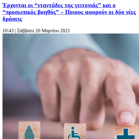
Έρχονται οι “νταντάδες της γειτονιάς” και ο
“προσωπικός βοηθός” – Ποιους αφορούν οι δύο νέες
δράσεις
10:43
| Σάββατο 20 Μαρτίου 2021