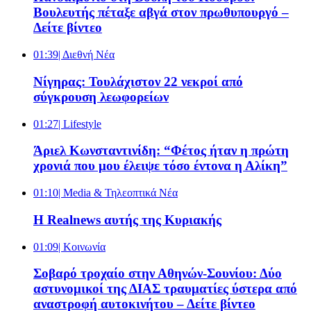
Βουλευτής πέταξε αβγά στον πρωθυπουργό –
Δείτε βίντεο
01:39
| Διεθνή Νέα
Νίγηρας: Τουλάχιστον 22 νεκροί από
σύγκρουση λεωφορείων
01:27
| Lifestyle
Άριελ Κωνσταντινίδη: “Φέτος ήταν η πρώτη
χρονιά που μου έλειψε τόσο έντονα η Αλίκη”
01:10
| Media & Τηλεοπτικά Νέα
Η Realnews αυτής της Κυριακής
01:09
| Κοινωνία
Σοβαρό τροχαίο στην Αθηνών-Σουνίου: Δύο
αστυνομικοί της ΔΙΑΣ τραυματίες ύστερα από
αναστροφή αυτοκινήτου – Δείτε βίντεο