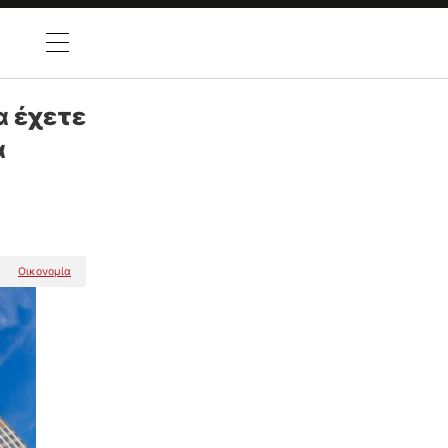
MENU
α έχετε
α
Oικονομία