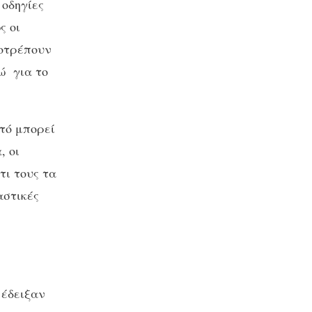
 οδηγίες
ς οι
ροτρέπουν
ρώ για το
τό μπορεί
, οι
τι τους τα
αστικές
έδειξαν