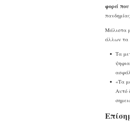
φορά που
πανδημίας
Μάλιστα μ
άλλων τα 
Τα με
ψηφια
ασφάλ
«Τα μ
Αυτό 
σημει
Επίσημ