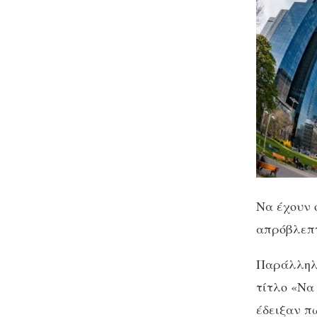
Να έχουν ο
απρόβλεπτ
Παράλληλα
τίτλο «Να
έδειξαν π