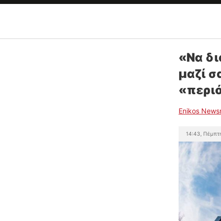
«Να δι
μαζί σ
«περι
Enikos News
14:43, Πέμπτ