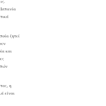
εις.
 Ισπανία
ατικά
ποία ζητεί
ουν
ία και
ες
οπών
τας, η
λά είναι