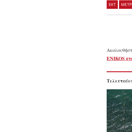
ΕΚΤ
ΜΕΤΡ
Ακολουθήστ
ENIKOS στο
Τελευταίες