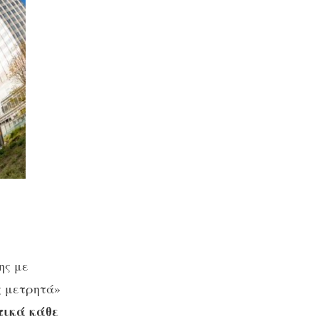
ης με
ς μετρητά»
τικά κάθε