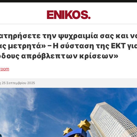
ENIKOS
.
ατηρήσετε την ψυχραιμία σας και ν
ας μετρητά» – Η σύσταση της ΕΚΤ γι
όδους απρόβλεπτων κρίσεων»
room
η 25 Σεπτεμβρίου 2025