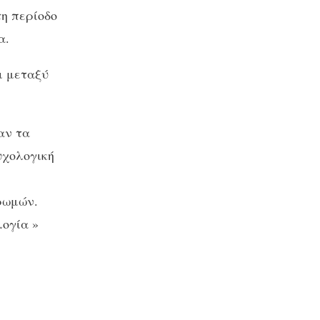
η περίοδο
α.
ι μεταξύ
αν τα
υχολογική
ρωμών.
λογία »