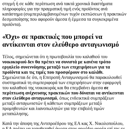
στιγμή ή σε κάθε περίπτωση ανά τακτά χρονικά διαστήματα
πληροφορίες για την πραγματική τιμή ενός προϊόντος ανά
κατάστημα (συμπεριλαμβανομένων τυχόν εκπτώσεων ή πρακτικών
δεσμοποίησης που αφορούν άμεσα ή έμμεσα τα συγκεκριμένα
προϊόντα).
«Όχι» σε πρακτικές που μπορεί να
αντίκεινται στον ελεύθερο ανταγωνισμό
Τέλος, σημειώνεται ότι η πρωτοβουλία του καλαθιού του
νοικοκυριού δεν θα πρέπει να συνιστά με κανένα τρόπο
εργαλείο συνεννόησης μεταξύ των επιχειρήσεων για τα
προϊόντα και τις τιμές που προσφέρουν στο καλάθι
.
Σημειώνεται δε ότι, η Επιτροπή Ανταγωνισμού θα παρακολουθεί
συστηματικά τη συμπεριφορά των επιχειρήσεων στην εφαρμογή
του καλαθιού της νοικοκυράς και θα επεμβαίνει άμεσα
σε
περίπτωση ανίχνευσης πρακτικών που δύναται να αντίκεινται
στον ελεύθερο ανταγωνισμό
, όπως ενδεικτικά συμπράξεων
μεταξύ ανταγωνιστών ή κάθετων συμπράξεων μεταξύ
προμηθευτών και λιανοπωλητών για την επιβολή τιμών
μεταπώλησης.
Κατά την άποψη της Αντιπροέδρου της ΕΑ κας Χ. Νικολοπούλου,
η ΕΑ πρέπει να τοποθετηθεί άμεσα στον αρμόδιο φορέα επί της εν