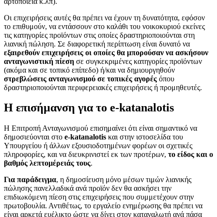
αρτοποιεία κ.λπ).
Οι επιχειρήσεις αυτές θα πρέπει να έχουν τη δυνατότητα, εφόσον
το επιθυμούν, να εντάσσουν στο καλάθι του νοικοκυριού εκείνες
τις κατηγορίες προϊόντων στις οποίες δραστηριοποιούνται στη
λιανική πώληση. Σε διαφορετική περίπτωση είναι δυνατό να
εξαιρεθούν επιχειρήσεις οι οποίες θα μπορούσαν να ασκήσουν
ανταγωνιστική πίεση
σε συγκεκριμένες κατηγορίες προϊόντων
(ακόμα και σε τοπικό επίπεδο) ή/και να δημιουργηθούν
στρεβλώσεις ανταγωνισμού σε τοπικές αγορές
όπου
δραστηριοποιούνται περιφερειακές επιχειρήσεις ή προμηθευτές.
Η επισήμανση για το
e-
katanalotis
Η Επιτροπή Ανταγωνισμού επισημαίνει ότι είναι σημαντικό να
δημοσιεύονται στο
e-katanalotis
και στην ιστοσελίδα του
Υπουργείου ή άλλων εξουσιοδοτημένων φορέων οι σχετικές
πληροφορίες, και να διευκρινιστεί εκ των προτέρων,
το είδος και ο
βαθμός λεπτομέρειάς τους
.
Για παράδειγμα
, η δημοσίευση μόνο μέσων τιμών λιανικής
πώλησης πανελλαδικά ανά προϊόν δεν θα ασκήσει την
επιδιωκόμενη πίεση στις επιχειρήσεις που συμμετέχουν στην
πρωτοβουλία. Αντιθέτως, το εργαλείο ενημέρωσης θα πρέπει να
είναι αρκετά ευέλικτο ώστε να δίνει στον καταναλωτή ανά πάσα