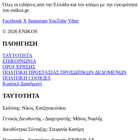
Όλες οι ειδήσεις από την Ελλάδα και τον κόσμο με την εγκυρότητα
του enikos.gr.
Facebook
X
Instagram
YouTube
Viber
© 2026 ENIKOS
ΠΛΟΗΓΗΣΗ
ΤΑΥΤΟΤΗΤΑ
ΕΠΙΚΟΙΝΩΝΙΑ
ΟΡΟΙ ΧΡΗΣΗΣ
ΠΟΛΙΤΙΚΗ ΠΡΟΣΤΑΣΙΑΣ ΠΡΟΣΩΠΙΚΩΝ ΔΕΔΟΜΕΝΩΝ
ΠΟΛΙΤΙΚΗ COOKIES
Κρατική Διαφήμιση
ΤΑΥΤΟΤΗΤΑ
Εκδότης:
Νίκος Χατζηνικολάου
Γενικός Διευθυντής - Διαχειριστής:
Μάνος Νιφλής
Διευθύντρια Σύνταξης:
Στεφανία Κασίμη
Ιδιοκτησία - Δικαιούχος domain:
ENIKOS AE