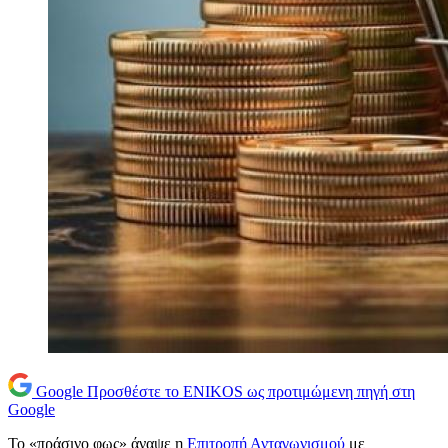
Google
Προσθέστε το ENIKOS ως προτιμώμενη πηγή στη
Google
Το «πράσινο φως» άναψε η
Επιτροπή Ανταγωνισμού
με