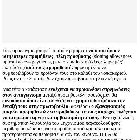
Για παράδειγμα, μπορεί τα σούπερ μάρκετ
να απαιτήσουν
υψηλότερες προμήθειες- τέλη πρόσβασης
(slotting allowances,
upfront access payments, pay to stay fees ή άλλες πληρωμές/
εκπτώσεις)
από τους προμηθευτές
προκειμένου να
συμπεριλάβουν τα προϊόντα τους στο καλάθι του νοικοκυριού,
ιδίως αν οι τελευταίοι δεν έχουν πρόσβαση στη λιανική αγορά.
Μια τέτοια κατάσταση
ενδέχεται να προκαλέσει στρεβλώσεις
στον ανταγωνισμό
μεταξύ προμηθευτών: αφενός μεν
θα
ευνοούνται όσοι είναι σε θέση να «χρηματοδοτήσουν» την
ένταξή τους στην πρωτοβουλία
, αφετέρου
ο εξαναγκασμός
μικρών προμηθευτών να προβούν σε τέτοιες παροχές ενδέχεται
να επηρεάσει αρνητικά τη βιωσιμότητά τους
. «Ενδεχομένως η
συστηματική λειτουργία του μηχανισμού παρακολούθησης
περιθωρίου κέρδους για τα προϊόντααυτά και μάλιστα κατά
προτεραιότητα να περιορίσει αυτόν τον κίνδυνο. Η ΕΑ θα
παρακολουθεί συστηματικά τις εν λόγω αγορές σύμφωνα και με