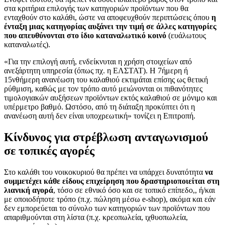
στα κριτήρια επιλογής των κατηγοριών προϊόντων που θα
ενταχθούν στο καλάθι, ώστε να αποφευχθούν περιπτώσεις όπου
η
ένταξη μιας κατηγορίας αυξάνει την τιμή σε άλλες κατηγορίες
που απευθύνονται στο ίδιο καταναλωτικό κοινό
(ευάλωτους
καταναλωτές).
«Για την επιλογή αυτή, ενδείκνυται η χρήση στοιχείων από
ανεξάρτητη υπηρεσία (όπως πχ. η ΕΛΣΤΑΤ). Η 7ήμερη ή
15νθήμερη ανανέωση του καλαθιού εκτιμάται επίσης ως θετική
ρύθμιση, καθώς με τον τρόπο αυτό μειώνονται οι πιθανότητες
τιμολογιακών αυξήσεων προϊόντων εκτός καλαθιού σε μόνιμο και
υπέρμετρο βαθμό. Ωστόσο, από τη διάταξη προκύπτει ότι η
ανανέωση αυτή δεν είναι υποχρεωτική» τονίζει η Επιτροπή.
Κίνδυνος για στρέβλωση ανταγωνισμού
σε τοπικές αγορές
Στο καλάθι του νοικοκυριού θα πρέπει να υπάρχει δυνατότητα
να
συμμετέχει κάθε είδους επιχείρηση που δραστηριοποιείται στη
λιανική αγορά
, τόσο σε εθνικό όσο και σε τοπικό επίπεδο,, ή/και
με οποιοδήποτε τρόπο (π.χ. πώληση μέσω e-shop), ακόμα και εάν
δεν εμπορεύεται το σύνολο των κατηγοριών των προϊόντων που
απαριθμούνται στη λίστα (π.χ. κρεοπωλεία, ιχθυοπωλεία,