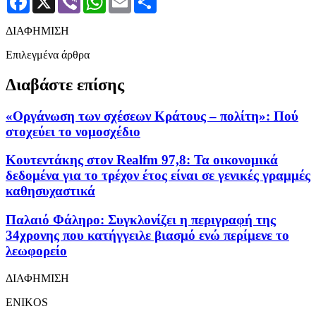
ΔΙΑΦΗΜΙΣΗ
Επιλεγμένα άρθρα
Διαβάστε επίσης
«Οργάνωση των σχέσεων Κράτους – πολίτη»: Πού
στοχεύει το νομοσχέδιο
Κουτεντάκης στον Realfm 97,8: Τα οικονομικά
δεδομένα για το τρέχον έτος είναι σε γενικές γραμμές
καθησυχαστικά
Παλαιό Φάληρο: Συγκλονίζει η περιγραφή της
34χρονης που κατήγγειλε βιασμό ενώ περίμενε το
λεωφορείο
ΔΙΑΦΗΜΙΣΗ
ENIKOS