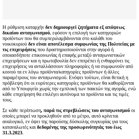
Η ρύθμιση καταρχήν
δεν δημιουργεί ζητήματα εξ απόψεως
δικαίου ανταγωνισμού
, εφόσον η επιλογή των κατηγοριών
προϊόντων που θα συμπεριλαμβάνονται στο καλάθι του
νοικοκυριού
δεν είναι αποτέλεσμα συμφωνίας της Πολιτείας με
τις επιχειρήσεις
που δραστηριοποιούνται στην αγορά ή
οποιασδήποτε επικοινωνίας ή επαφής μεταξύ ανταγωνιστικών
επιχειρήσεων και η πρωτοβουλία δεν επιτρέπει ή ενθαρρύνει τις
επιχειρήσεις να ανταλλάσσουν πληροφορίες ή να συμφωνούν από
κοινού τα εν λόγω προϊόντα/κατηγορίες προϊόντων ή άλλες
παραμέτρους του ανταγωνισμού. Ενόψει τούτων, είναι θετική η
πρόβλεψη ότι οι ευρύτερες κατηγορίες προϊόντων θα καθορίζονται
από το Υπουργείο χωρίς την εμπλοκή των παικτών της αγοράς, ενώ
κάθε επιχείρηση θα επιλέγει αυτόνομα τα προϊόντα και τις τιμές
τους.
Σε κάθε περίπτωση
, παρά τις στρεβλώσεις του ανταγωνισμού
οι
οποίες μπορεί να προκληθούν από το μέτρο, αυτό κρίνεται
αναλογικό, εν όψει της παρούσης δύσκολης συγκυρίας για τους
καταναλωτές και
δεδομένης της προσωρινότητάς του έως
31.3.2023
.