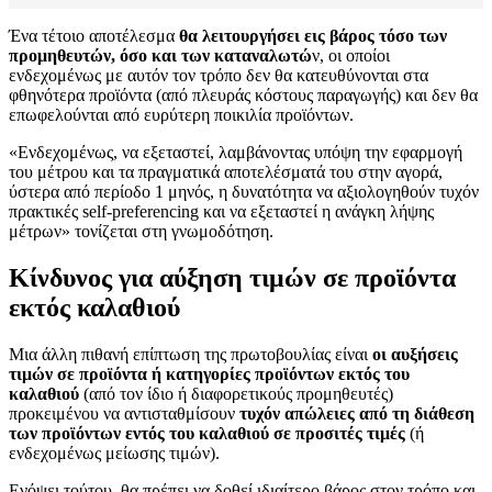
Ένα τέτοιο αποτέλεσμα
θα λειτουργήσει εις βάρος τόσο των
προμηθευτών, όσο και των καταναλωτώ
ν, οι οποίοι
ενδεχομένως με αυτόν τον τρόπο δεν θα κατευθύνονται στα
φθηνότερα προϊόντα (από πλευράς κόστους παραγωγής) και δεν θα
επωφελούνται από ευρύτερη ποικιλία προϊόντων.
«Ενδεχομένως, να εξεταστεί, λαμβάνοντας υπόψη την εφαρμογή
του μέτρου και τα πραγματικά αποτελέσματά του στην αγορά,
ύστερα από περίοδο 1 μηνός, η δυνατότητα να αξιολογηθούν τυχόν
πρακτικές self-preferencing και να εξεταστεί η ανάγκη λήψης
μέτρων» τονίζεται στη γνωμοδότηση.
Κίνδυνος για αύξηση τιμών σε προϊόντα
εκτός καλαθιού
Μια άλλη πιθανή επίπτωση της πρωτοβουλίας είναι
οι αυξήσεις
τιμών σε προϊόντα ή κατηγορίες προϊόντων εκτός του
καλαθιού
(από τον ίδιο ή διαφορετικούς προμηθευτές)
προκειμένου να αντισταθμίσουν
τυχόν απώλειες από τη διάθεση
των προϊόντων εντός του καλαθιού σε προσιτές τιμές
(ή
ενδεχομένως μείωσης τιμών).
Ενόψει τούτου, θα πρέπει να δοθεί ιδιαίτερο βάρος στον τρόπο και