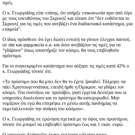
τιμές.
Ο κ. Γεωργιάδης είπε επίσης, ότι υπήρξε επικοινωνία πριν από λίγο
με τους υπευθύνους του Σκρουτζ και τόνισε ότι “δεν ευθύνεται το
Σκρουτζ για τις τιμές που ανεβάζει ένα διαδικτυακό κατάστημα, μια
εταιρεία”.
Ο ίδιος πρόσθεσε ότι έχει δώσει εντολή να γίνουν έλεγχοι παντού,
σε site και φαρμακεία κ.α. και όσοι ανεβάζουν τις τιμές για να
“γδάρουν” όπως υποστήριξε τον κόσμο, θα τους επιβληθούν
πρόστιμα.
Για το συγκεκριμένο κατάστημα που αύξησε τις τιμές κατά 42% ο
κ. Γεωργιάδης τόνισε ότι:
«Το πρόστιμο που θα μπει δεν θα το έχετε ξαναδεί. Τόλμησε να
πάει Χριστουγεννιάτικα, επειδή ήρθε η Όμικρον, να γδάρει τον
κόσμο. Του συστήνω να προλάβει, γιατί έρχεται Δευτέρα που οι
υπηρεσίες δουλεύουν και το πρόστιμο θα κατοχυρωθεί. Μην
νομίζουν ότι εγώ θα επιτρέψω εν μέσω αυτής πανδημίας να
εκμεταλλευτούν την ανάγκη του κόσμου».
Ο κ. Γεωργιάδης σε ερώτηση σχετικά με το ύψος του προστίμου,
τόνισε ότι μπορεί να επιβληθεί πρόστιμο έως και 1 εκατ. ευρώ.
Ο υπουργός Ανάπτυξης έκανε έκκληση μάλιστα στους