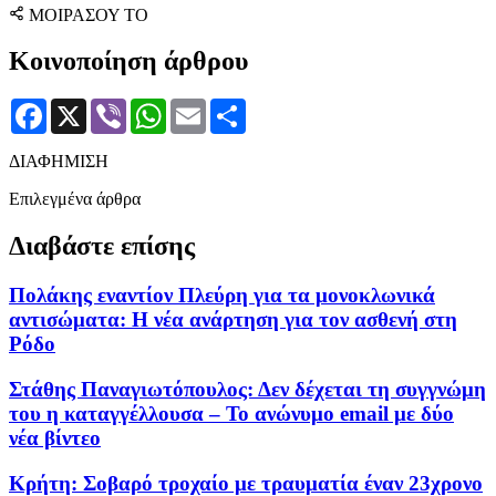
ΜΟΙΡΑΣΟΥ ΤΟ
Κοινοποίηση άρθρου
Facebook
X
Viber
WhatsApp
Email
Μοιραστείτε
ΔΙΑΦΗΜΙΣΗ
Επιλεγμένα άρθρα
Διαβάστε επίσης
Πολάκης εναντίον Πλεύρη για τα μονοκλωνικά
αντισώματα: Η νέα ανάρτηση για τον ασθενή στη
Ρόδο
Στάθης Παναγιωτόπουλος: Δεν δέχεται τη συγγνώμη
του η καταγγέλλουσα – Το ανώνυμο email με δύο
νέα βίντεο
Κρήτη: Σοβαρό τροχαίο με τραυματία έναν 23χρονο