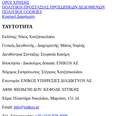
ΟΡΟΙ ΧΡΗΣΗΣ
ΠΟΛΙΤΙΚΗ ΠΡΟΣΤΑΣΙΑΣ ΠΡΟΣΩΠΙΚΩΝ ΔΕΔΟΜΕΝΩΝ
ΠΟΛΙΤΙΚΗ COOKIES
Κρατική Διαφήμιση
ΤΑΥΤΟΤΗΤΑ
Εκδότης:
Νίκος Χατζηνικολάου
Γενικός Διευθυντής - Διαχειριστής:
Μάνος Νιφλής
Διευθύντρια Σύνταξης:
Στεφανία Κασίμη
Ιδιοκτησία - Δικαιούχος domain:
ENIKOS AE
Νόμιμος Εκπρόσωπος:
Στέργιος Χατζηνικολάου
Επωνυμία:
ΕΝΙΚΟΣ ΥΠΗΡΕΣΙΕΣ ΔΙΑΔΙΚΤΥΟΥ ΑΕ
ΑΦΜ:
800384700
ΔΟΥ:
ΚΕΦΟΔΕ ΑΤΤΙΚΗΣ
Έδρα:
Πλαστήρα Νικολάου, Μαρούσι, 151 24
Email:
info@enikos.gr
Τηλ. Επικοινωνίας:
+30 (210) 878-8006