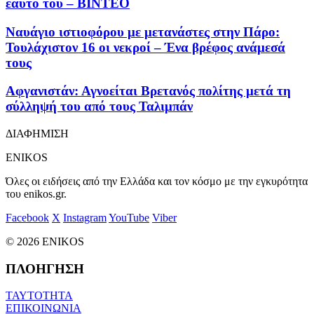
εαυτό του – ΒΙΝΤΕΟ
Ναυάγιο ιστιοφόρου με μετανάστες στην Πάρο:
Τουλάχιστον 16 οι νεκροί – Ένα βρέφος ανάμεσά
τους
Αφγανιστάν: Αγνοείται Βρετανός πολίτης μετά τη
σύλληψή του από τους Ταλιμπάν
ΔΙΑΦΗΜΙΣΗ
ENIKOS
Όλες οι ειδήσεις από την Ελλάδα και τον κόσμο με την εγκυρότητα
του enikos.gr.
Facebook
X
Instagram
YouTube
Viber
© 2026 ENIKOS
ΠΛΟΗΓΗΣΗ
ΤΑΥΤΟΤΗΤΑ
ΕΠΙΚΟΙΝΩΝΙΑ