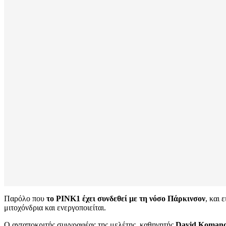
Παρόλο που
το PINK1 έχει συνδεθεί με τη νόσο Πάρκινσον
, και 
μιτοχόνδρια και ενεργοποιείται.
Ο ανταποκριτής συγγραφέας της μελέτης, καθηγητής
David Komand