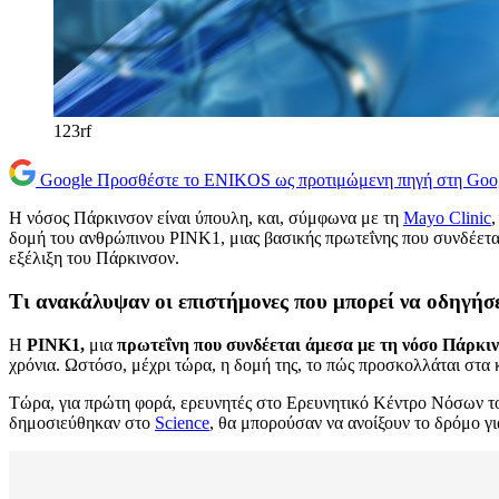
123rf
Google
Προσθέστε το ENIKOS ως προτιμώμενη πηγή στη Goo
Η νόσος Πάρκινσον είναι ύπουλη, και, σύμφωνα με τη
Mayo Clinic
,
δομή του ανθρώπινου PINK1, μιας βασικής πρωτεΐνης που συνδέετα
εξέλιξη του Πάρκινσον.
Τι ανακάλυψαν οι επιστήμονες που μπορεί να οδηγήσ
Η
PINK1,
μια
πρωτεΐνη που συνδέεται άμεσα με τη νόσο Πάρκιν
χρόνια. Ωστόσο, μέχρι τώρα, η δομή της, το πώς προσκολλάται στα
Τώρα, για πρώτη φορά, ερευνητές στο Ερευνητικό Κέντρο Νόσων
δημοσιεύθηκαν στο
Science
, θα μπορούσαν να ανοίξουν το δρόμο γι