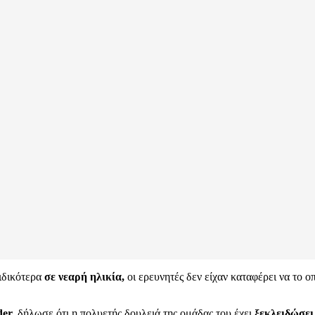
ειδικότερα
σε νεαρή ηλικία,
οι ερευνητές δεν είχαν καταφέρει να το 
er,
δήλωσε ότι η πολυετής δουλειά της ομάδας του έχει
ξεκλειδώσει