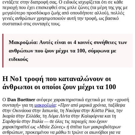
εντάξετε στην διατροφή σας. Ο ειδικός ισχυρίζεται ότι σε κάθε
περιοχή που έχει επισκεφθεί στις μπλε ζώνες (τα μέρη της γης με
μεγαλύτερο προσδόκιμο ζωής από οπουδήποτε αλλού), πολλές
γενιές ανθρώπων χρησιμοποιούν αυτή την τροφή, ως βασικό
συστατικό στις συνταγές τους.
Μακροζωία: Αυτές είναι οι 4 κοινές συνήθειες των
ανθρώπων που ζουν μέχρι τα 100, σύμφωνα με
ειδικούς
Η Νο1 τροφή που καταναλώνουν οι
άνθρωποι οι οποίοι ζουν μέχρι τα 100
Ο
Dan Buettner
ανέφερε χαρακτηριστικά σχετικά με την «χρυσή
συνταγή» για τη
μακροζωία
: «
Πριν από μερικά χρόνια, ταξίδεψα
στην Οκινάουα στην Ιαπωνία, τη Νικόγια στην Κόστα Ρίκα, την
Ικαρία στην Ελλάδα, τη Λόμα Λίντα στην Καλιφόρνια και τη
Σαρδηνία στην Ιταλία — σε όλες τις περιοχές που έχουν
χαρακτηριστεί ως «Μπλε Ζώνες» ή σπίτια των μακροβιότερων
ανθρώπων, προκειμένου να μάθω τι τρώνε οι αιωνόβιοι για να