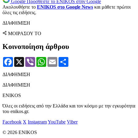
Google
Προσθέστε το ENIKOS στην Google
Ακολουθήστε το
ENIKOS στο Google News
και μάθετε πρώτοι
όλες τις ειδήσεις.
ΔΙΑΦΗΜΙΣΗ
ΜΟΙΡΑΣΟΥ ΤΟ
Κοινοποίηση άρθρου
Facebook
X
Viber
WhatsApp
Email
Μοιραστείτε
ΔΙΑΦΗΜΙΣΗ
ΔΙΑΦΗΜΙΣΗ
ENIKOS
Όλες οι ειδήσεις από την Ελλάδα και τον κόσμο με την εγκυρότητα
του enikos.gr.
Facebook
X
Instagram
YouTube
Viber
© 2026 ENIKOS