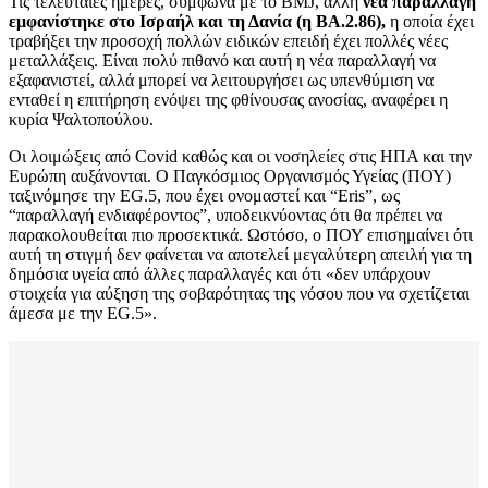
Τις τελευταίες ημέρες, σύμφωνα με το BMJ, άλλη
νέα παραλλαγή
εμφανίστηκε στο Ισραήλ και τη Δανία (η ΒΑ.2.86),
η οποία έχει
τραβήξει την προσοχή πολλών ειδικών επειδή έχει πολλές νέες
μεταλλάξεις. Είναι πολύ πιθανό και αυτή η νέα παραλλαγή να
εξαφανιστεί, αλλά μπορεί να λειτουργήσει ως υπενθύμιση να
ενταθεί η επιτήρηση ενόψει της φθίνουσας ανοσίας, αναφέρει η
κυρία Ψαλτοπούλου.
Οι λοιμώξεις από Covid καθώς και οι νοσηλείες στις ΗΠΑ και την
Ευρώπη αυξάνονται. Ο Παγκόσμιος Οργανισμός Υγείας (ΠΟΥ)
ταξινόμησε την EG.5, που έχει ονομαστεί και “Eris”, ως
“παραλλαγή ενδιαφέροντος”, υποδεικνύοντας ότι θα πρέπει να
παρακολουθείται πιο προσεκτικά. Ωστόσο, ο ΠΟΥ επισημαίνει ότι
αυτή τη στιγμή δεν φαίνεται να αποτελεί μεγαλύτερη απειλή για τη
δημόσια υγεία από άλλες παραλλαγές και ότι «δεν υπάρχουν
στοιχεία για αύξηση της σοβαρότητας της νόσου που να σχετίζεται
άμεσα με την EG.5».