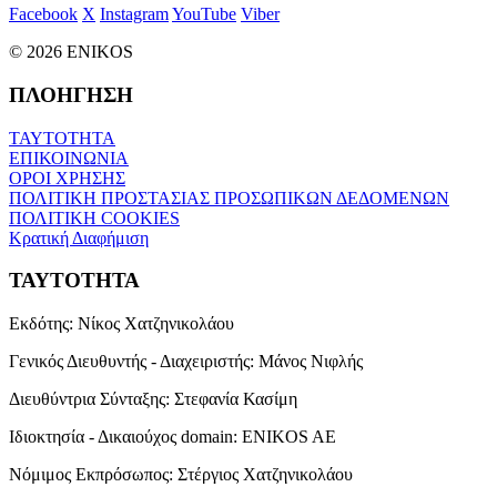
Facebook
X
Instagram
YouTube
Viber
© 2026 ENIKOS
ΠΛΟΗΓΗΣΗ
ΤΑΥΤΟΤΗΤΑ
ΕΠΙΚΟΙΝΩΝΙΑ
ΟΡΟΙ ΧΡΗΣΗΣ
ΠΟΛΙΤΙΚΗ ΠΡΟΣΤΑΣΙΑΣ ΠΡΟΣΩΠΙΚΩΝ ΔΕΔΟΜΕΝΩΝ
ΠΟΛΙΤΙΚΗ COOKIES
Κρατική Διαφήμιση
ΤΑΥΤΟΤΗΤΑ
Εκδότης:
Νίκος Χατζηνικολάου
Γενικός Διευθυντής - Διαχειριστής:
Μάνος Νιφλής
Διευθύντρια Σύνταξης:
Στεφανία Κασίμη
Ιδιοκτησία - Δικαιούχος domain:
ENIKOS AE
Νόμιμος Εκπρόσωπος:
Στέργιος Χατζηνικολάου