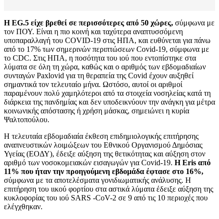
Η EG.5 είχε βρεθεί σε περισσότερες από 50 χώρες,
σύμφωνα με
τον ΠΟΥ. Είναι η πιο κοινή και ταχύτερα αναπτυσσόμενη
υποπαραλλαγή του COVID-19 στις ΗΠΑ, και ευθύνεται για πάνω
από το 17% των σημερινών περιπτώσεων Covid-19, σύμφωνα με
το CDC. Στις ΗΠΑ, η ποσότητα του ιού που εντοπίστηκε στα
λύματα σε όλη τη χώρα, καθώς και ο αριθμός των εβδομαδιαίων
συνταγών Paxlovid για τη θεραπεία της Covid έχουν αυξηθεί
σημαντικά τον τελευταίο μήνα. Ωστόσο, αυτοί οι αριθμοί
παραμένουν πολύ χαμηλότεροι από τα στοιχεία νοσηλείας κατά τη
διάρκεια της πανδημίας και δεν υποδεικνύουν την ανάγκη για μέτρα
κοινωνικής απόστασης ή χρήση μάσκας, σημειώνει η κυρία
Ψαλτοπούλου.
Η τελευταία εβδομαδιαία έκθεση επιδημιολογικής επιτήρησης
αναπνευστικών λοιμώξεων του Εθνικού Οργανισμού Δημόσιας
Υγείας (ΕΟΔΥ), έδειξε αύξηση της θετικότητας και αύξηση στον
αριθμό των νοσοκομειακών εισαγωγών για Covid-19.
Η Eris από
11% που ήταν την προηγούμενη εβδομάδα έφτασε στο 16%,
σύμφωνα με τα αποτελέσματα γονιδιωματικής ανάλυσης. Η
επιτήρηση του ιικού φορτίου στα αστικά λύματα έδειξε αύξηση της
κυκλοφορίας του ιού SARS -CoV-2 σε 9 από τις 10 περιοχές που
ελέγχθηκαν.