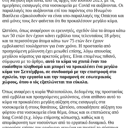
στη Μεγάλη Βρετανία, από τις αρχές του Ιουλίου 2023, με τις
ημερήσιες εισαγωγές στα νοσοκομεία με Covid να αυξάνονται. Οι
παραλλαγές που αυξάνονται επί του παρόντος στο Ηνωμένο
Βασίλειο εξακολουθούν να είναι υπο-παραλλαγές της Omicron και
από μόνες τους δεν φαίνεται ότι θα προκαλέσουν μεγάλο κύμα.
Ωστόσο, όπως αναφέρουν οι ερευνητές, σχεδόν όλα τα άτομα κάτω
των 50 ετών δεν έχουν κάνει εμβόλιο τους τελευταίους 18 μήνες
και τα περισσότερα άτομα κάτω των 75 ετών δεν έχουν
εμβολιαστεί τουλάχιστον για έναν χρόνο. Η προστασία από
προηγούμενη μόλυνση έχει μειωθεί επίσης, λόγω απουσίας
μεγάλου κύματος για αρκετούς μήνες. Είναι επομένως πιθανό,
σύμφωνα με το άρθρο,
αυτό το κύμα να χτυπά έναν πιο
ευαίσθητο πληθυσμό και μπορεί να προκαλέσει ένα μεγάλο
κύμα τον Σεπτέμβριο, σε συνδυασμό με την επιστροφή στο
σχολείο, την εργασία και την παραμονή σε εσωτερικούς
χώρους, όπου ο ιός εξαπλώνεται πιο εύκολα.
Όπως αναφέρει η κυρία Ψαλτοπούλου, δεδομένης της προστασίας
από εμβόλια και προηγούμενες μολύνσεις, είναι απίθανο αυτό το
κύμα να προκαλέσει μεγάλη αύξηση στις εισαγωγές στα
νοσοκομεία ή στους θανάτους. Ωστόσο, οποιαδήποτε αύξηση του
φόρτου στα νοσοκομεία είναι θέμα, όπως και οι επιπτώσεις από
long Covid (π.χ. λόγω επίμονης κόπωσης), καθώς και η
απομάκρυνση των νοσούντων από το εργατικό δυναμικό. Θα
μπορούσε επίσης τον ερχόμενο χειμώνα να πιεστεί το σύστημα