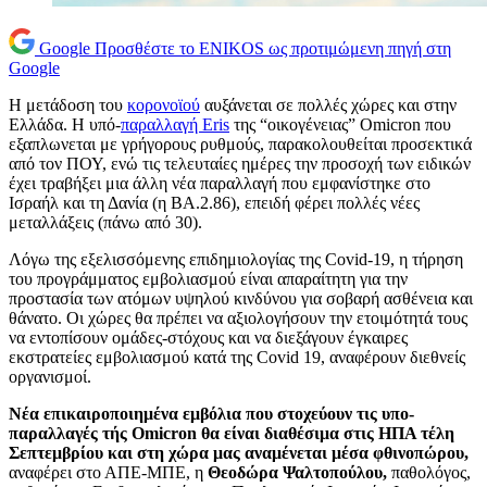
Google
Προσθέστε το ENIKOS ως προτιμώμενη πηγή στη
Google
Η μετάδοση του
κορονοϊού
αυξάνεται σε πολλές χώρες και στην
Ελλάδα. Η υπό-
παραλλαγή Eris
της “οικογένειας” Omicron που
εξαπλωνεται με γρήγορους ρυθμούς, παρακολουθείται προσεκτικά
από τον ΠΟΥ, ενώ τις τελευταίες ημέρες την προσοχή των ειδικών
έχει τραβήξει μια άλλη νέα παραλλαγή που εμφανίστηκε στο
Ισραήλ και τη Δανία (η ΒΑ.2.86), επειδή φέρει πολλές νέες
μεταλλάξεις (πάνω από 30).
Λόγω της εξελισσόμενης επιδημιολογίας της Covid-19, η τήρηση
του προγράμματος εμβολιασμού είναι απαραίτητη για την
προστασία των ατόμων υψηλού κινδύνου για σοβαρή ασθένεια και
θάνατο. Οι χώρες θα πρέπει να αξιολογήσουν την ετοιμότητά τους
να εντοπίσουν ομάδες-στόχους και να διεξάγουν έγκαιρες
εκστρατείες εμβολιασμού κατά της Covid 19, αναφέρουν διεθνείς
οργανισμοί.
Νέα επικαιροποιημένα εμβόλια που στοχεύουν τις υπο-
παραλλαγές τής Omicron θα είναι διαθέσιμα στις ΗΠΑ τέλη
Σεπτεμβρίου και στη χώρα μας αναμένεται μέσα φθινοπώρου,
αναφέρει στο ΑΠΕ-ΜΠΕ, η
Θεοδώρα Ψαλτοπούλου,
παθολόγος,