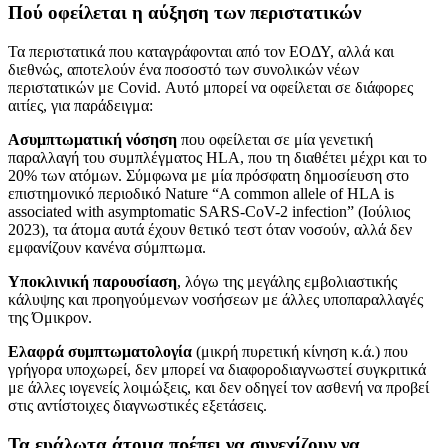
Πού οφείλεται η αύξηση των περιστατικών
Τα περιστατικά που καταγράφονται από τον ΕΟΔΥ, αλλά και
διεθνώς, αποτελούν ένα ποσοστό των συνολικών νέων
περιστατικών με Covid. Αυτό μπορεί να οφείλεται σε διάφορες
αιτίες, για παράδειγμα:
Ασυμπτωματική νόσηση
που οφείλεται σε μία γενετική
παραλλαγή του συμπλέγματος HLA, που τη διαθέτει μέχρι και το
20% των ατόμων. Σύμφωνα με μία πρόσφατη δημοσίευση στο
επιστημονικό περιοδικό Nature “A common allele of HLA is
associated with asymptomatic SARS-CoV-2 infection” (Ιούλιος
2023), τα άτομα αυτά έχουν θετικό τεστ όταν νοσούν, αλλά δεν
εμφανίζουν κανένα σύμπτωμα.
Υποκλινική παρουσίαση
, λόγω της μεγάλης εμβολιαστικής
κάλυψης και προηγούμενων νοσήσεων με άλλες υποπαραλλαγές
της Όμικρον.
Ελαφρά συμπτωματολογία
(μικρή πυρετική κίνηση κ.ά.) που
γρήγορα υποχωρεί, δεν μπορεί να διαφοροδιαγνωστεί συγκριτικά
με άλλες ιογενείς λοιμώξεις, και δεν οδηγεί τον ασθενή να προβεί
στις αντίστοιχες διαγνωστικές εξετάσεις.
Τα ευάλωτα άτομα πρέπει να συνεχίζουν να