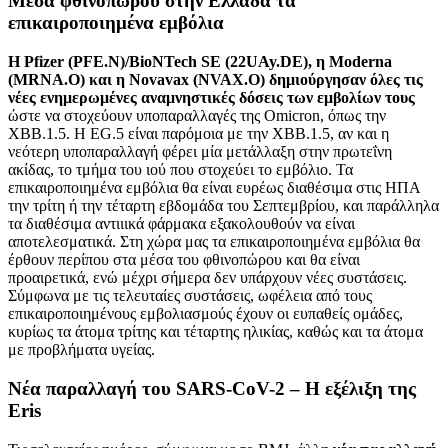
Μέσα φθινοπώρου στην Ελλάδα τα
επικαιροποιημένα εμβόλια
Η Pfizer (PFE.N)/BioNTech SE (22UAy.DE), η Moderna
(MRNA.O) και η Novavax (NVAX.O) δημιούργησαν όλες τις
νέες ενημερωμένες αναμνηστικές δόσεις των εμβολίων τους
ώστε να στοχεύουν υποπαραλλαγές της Omicron, όπως την
XBB.1.5. Η EG.5 είναι παρόμοια με την XBB.1.5, αν και η
νεότερη υποπαραλλαγή φέρει μία μετάλλαξη στην πρωτεΐνη
ακίδας, το τμήμα του ιού που στοχεύει το εμβόλιο. Τα
επικαιροποιημένα εμβόλια θα είναι ευρέως διαθέσιμα στις ΗΠΑ
την τρίτη ή την τέταρτη εβδομάδα του Σεπτεμβρίου, και παράλληλα
τα διαθέσιμα αντιιικά φάρμακα εξακολουθούν να είναι
αποτελεσματικά. Στη χώρα μας τα επικαιροποιημένα εμβόλια θα
έρθουν περίπου στα μέσα του φθινοπώρου και θα είναι
προαιρετικά, ενώ μέχρι σήμερα δεν υπάρχουν νέες συστάσεις.
Σύμφωνα με τις τελευταίες συστάσεις, ωφέλεια από τους
επικαιροποιημένους εμβολιασμούς έχουν οι ευπαθείς ομάδες,
κυρίως τα άτομα τρίτης και τέταρτης ηλικίας, καθώς και τα άτομα
με προβλήματα υγείας.
Νέα παραλλαγή του SARS-CoV-2 – Η εξέλιξη της
Eris