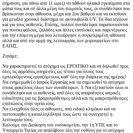
σήμανση, για πάνω από 11 ώρες) να πάθουν ηλιακά εγκαύματα στα
μάτια τους και σε άλλα μέρη του σώματός τους, οι συνάδελφοι που
βρίσκονταν στην αίθουσα, μέχρι και 2ου βαθμού και να εκτεθούν
για μεγάλο χρονικό διάστημα σε ακτινοβολία UV. Τα ίδια ισχύουν
και για τους ασθενείς. Επίσης, πολλοί συνάδελφοι παραπονιούνται
για πονοκεφάλους, ζαλάδες και άλλες επιπλοκές και παρενέργειες
και την επόμενη μέρα που λειτούργησε η συγκεκριμένη αίθουσα
αλλά και από την αρχή της λειτουργίας των χειρουργείων στο
ΕΛΠΙΣ.
Ζητάμε:
Να χαρακτηριστεί το ατύχημα ως ΕΡΓΑΤΙΚΟ και να δηλωθεί προς
όλες τις αρμόδιες υπηρεσίες ως τέτοιο για όλους τους
εμπλεκόμενους εργαζόμενους καθ’ όλη την διάρκεια της ημέρας!
Να ενημερωθεί ο Ιατρός Εργασίας και να σημειωθεί το ατύχημα
στους φακέλους όλων των συναδέλφων. 3. Να εξεταστούν όλοι οι
συνάδελφοι και οι ασθενείς, από όλες τις απαραίτητες ιατρικές
ειδικότητες για τις βραχυπρόθεσμες αλλά και τις μακροπρόθεσμες
επιπτώσεις στην υγεία τους.
Να ελεγχθούν όλες οι αίθουσες, από ειδικό κλιμάκιο και να
πιστοποιηθεί η καταλληλόλητά τους ώστε να συνεχιστεί η
λειτουργία τους.
Καλούμε την Διοίκηση του νοσοκομείου, την 1η ΥΠΕ και το
Υπουργείο Υγείας να αναλάβουν όλη την ευθύνη για το ατύχημα