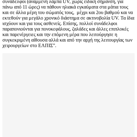
συνάδελφοι (αναμμένη λάμπα UV, χωρίς ειδική σήμανση, για
πάνω από 11 ώρες) να πάθουν ηλιακά εγκαύματα στα μάτια τους
και σε άλλα μέρη του σώματός τους, μέχρι και 2ου βαθμού και να
εκτεθούν για μεγάλο χρονικό διάστημα σε ακτινοβολία UV. Τα ίδια
ισχύουν και για τους ασθενείς. Επίσης, πολλοί συνάδελφοι
παραπονιούνται για πονοκεφάλους, ζαλάδες και άλλες επιπλοκές
και παρενέργειες και την επόμενη μέρα που λειτούργησε η
συγκεκριμένη αίθουσα αλλά και από την αρχή της λειτουργίας των
χειρουργείων στο ΕΛΠΙΣ”.