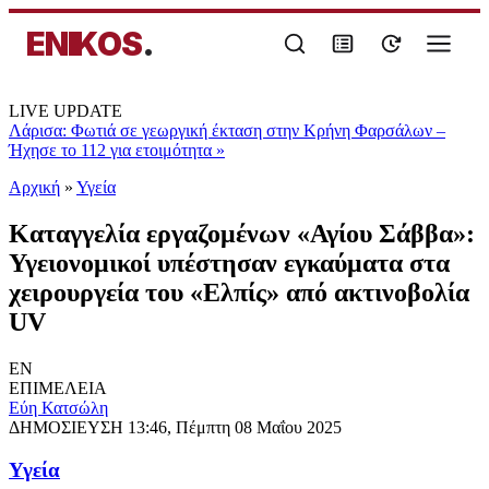
ENIKOS
.
LIVE UPDATE
Λάρισα: Φωτιά σε γεωργική έκταση στην Κρήνη Φαρσάλων –
Ήχησε το 112 για ετοιμότητα
»
Αρχική
»
Υγεία
Καταγγελία εργαζομένων «Αγίου Σάββα»:
Υγειονομικοί υπέστησαν εγκαύματα στα
χειρουργεία του «Ελπίς» από ακτινοβολία
UV
EN
ΕΠΙΜΕΛΕΙΑ
Εύη Κατσώλη
ΔΗΜΟΣΙΕΥΣΗ
13:46, Πέμπτη 08 Μαΐου 2025
Υγεία