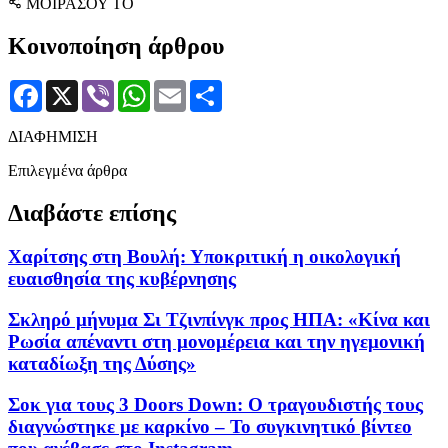
ΜΟΙΡΑΣΟΥ ΤΟ
Κοινοποίηση άρθρου
Facebook
X
Viber
WhatsApp
Email
Μοιραστείτε
ΔΙΑΦΗΜΙΣΗ
Επιλεγμένα άρθρα
Διαβάστε επίσης
Χαρίτσης στη Βουλή: Υποκριτική η οικολογική
ευαισθησία της κυβέρνησης
Σκληρό μήνυμα Σι Τζινπίνγκ προς ΗΠΑ: «Κίνα και
Ρωσία απέναντι στη μονομέρεια και την ηγεμονική
καταδίωξη της Δύσης»
Σοκ για τους 3 Doors Down: Ο τραγουδιστής τους
διαγνώστηκε με καρκίνο – Το συγκινητικό βίντεο