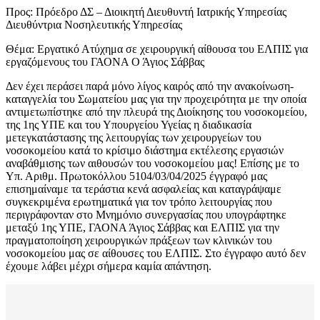
Προς: Πρόεδρο ΔΣ – Διοικητή Διευθυντή Ιατρικής Υπηρεσίας
Διευθύντρια Νοσηλευτικής Υπηρεσίας
Θέμα: Εργατικό Ατύχημα σε χειρουργική αίθουσα του ΕΛΠΙΣ για
εργαζόμενους του ΓΑΟΝΑ Ο Άγιος Σάββας
Δεν έχει περάσει παρά μόνο λίγος καιρός από την ανακοίνωση-
καταγγελία του Σωματείου μας για την προχειρότητα με την οποία
αντιμετωπίστηκε από την πλευρά της Διοίκησης του νοσοκομείου,
της 1ης ΥΠΕ και του Υπουργείου Υγείας η διαδικασία
μετεγκατάστασης της λειτουργίας των χειρουργείων του
νοσοκομείου κατά το κρίσιμο διάστημα εκτέλεσης εργασιών
αναβάθμισης των αιθουσών του νοσοκομείου μας! Επίσης με το
Υπ. Αριθμ. Πρωτοκόλλου 5104/03/04/2025 έγγραφό μας
επισημαίναμε τα τεράστια κενά ασφαλείας και καταγράψαμε
συγκεκριμένα ερωτηματικά για τον τρόπο λειτουργίας που
περιγράφονταν στο Μνημόνιο συνεργασίας που υπογράφτηκε
μεταξύ 1ης ΥΠΕ, ΓΑΟΝΑ Άγιος Σάββας και ΕΛΠΙΣ για την
πραγματοποίηση χειρουργικών πράξεων των κλινικών του
νοσοκομείου μας σε αίθουσες του ΕΛΠΙΣ. Στο έγγραφο αυτό δεν
έχουμε λάβει μέχρι σήμερα καμία απάντηση.