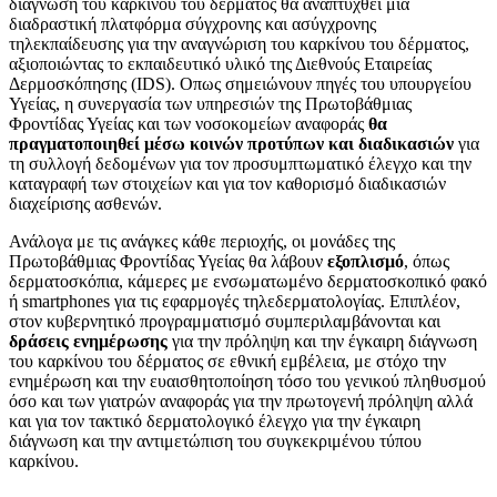
διάγνωση του καρκίνου του δέρματος θα αναπτυχθεί μια
διαδραστική πλατφόρμα σύγχρονης και ασύγχρονης
τηλεκπαίδευσης για την αναγνώριση του καρκίνου του δέρματος,
αξιοποιώντας το εκπαιδευτικό υλικό της Διεθνούς Εταιρείας
Δερμοσκόπησης (IDS). Οπως σημειώνουν πηγές του υπουργείου
Υγείας, η συνεργασία των υπηρεσιών της Πρωτοβάθμιας
Φροντίδας Υγείας και των νοσοκομείων αναφοράς
θα
πραγματοποιηθεί μέσω κοινών προτύπων και διαδικασιών
για
τη συλλογή δεδομένων για τον προσυμπτωματικό έλεγχο και την
καταγραφή των στοιχείων και για τον καθορισμό διαδικασιών
διαχείρισης ασθενών.
Ανάλογα με τις ανάγκες κάθε περιοχής, οι μονάδες της
Πρωτοβάθμιας Φροντίδας Υγείας θα λάβουν
εξοπλισμό
, όπως
δερματοσκόπια, κάμερες με ενσωματωμένο δερματοσκοπικό φακό
ή smartphones για τις εφαρμογές τηλεδερματολογίας. Επιπλέον,
στον κυβερνητικό προγραμματισμό συμπεριλαμβάνονται και
δράσεις ενημέρωσης
για την πρόληψη και την έγκαιρη διάγνωση
του καρκίνου του δέρματος σε εθνική εμβέλεια, με στόχο την
ενημέρωση και την ευαισθητοποίηση τόσο του γενικού πληθυσμού
όσο και των γιατρών αναφοράς για την πρωτογενή πρόληψη αλλά
και για τον τακτικό δερματολογικό έλεγχο για την έγκαιρη
διάγνωση και την αντιμετώπιση του συγκεκριμένου τύπου
καρκίνου.