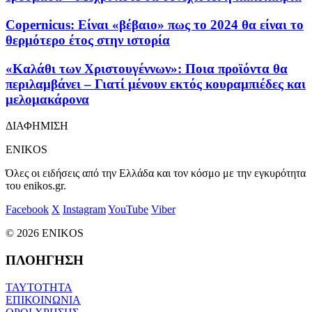
Copernicus: Είναι «βέβαιο» πως το 2024 θα είναι το
θερμότερο έτος στην ιστορία
«Καλάθι των Χριστουγέννων»: Ποια προϊόντα θα
περιλαμβάνει – Γιατί μένουν εκτός κουραμπιέδες και
μελομακάρονα
ΔΙΑΦΗΜΙΣΗ
ENIKOS
Όλες οι ειδήσεις από την Ελλάδα και τον κόσμο με την εγκυρότητα
του enikos.gr.
Facebook
X
Instagram
YouTube
Viber
© 2026 ENIKOS
ΠΛΟΗΓΗΣΗ
ΤΑΥΤΟΤΗΤΑ
ΕΠΙΚΟΙΝΩΝΙΑ