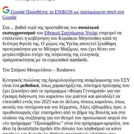
Google
Προσθέστε το ENIKOS ως προτιμώμενη πηγή στη
Google
Στα… βαθιά νερά της προσπάθειας του
συνολικού
εκσυγχρονισμού
του
Εθνικού Συστήματος Υγείας
επιχειρεί να
επιπλεύσει η κυβέρνηση του Κυριάκου Μητσοτάκη κατά τη
δεύτερη θητεία της. Ο χώρος της Υγείας αποτελεί ξεκάθαρη
προτεραιότητα για το Μέγαρο Μαξίμου, που έχει θέσει τον
μεγαλεπήβολο στόχο της σύγκλισης της ελληνικής
πραγματικότητας με τα ευρωπαϊκά standards.
Του Σπύρου Μουρελάτου – Realnews
Κεντρικός πυλώνας της δρομολογούμενης αναμόρφωσης του ΕΣΥ
είναι ένα
μεθοδικό
, όπως χαρακτηρίζεται, σύστημα πρόληψης που
έχει ξεκινήσει από το πρόγραμμα «Φώφη Γεννηματά» για την
έγκαιρη διάγνωση του καρκίνου του μαστού και φιλοδοξεί να
επεκταθεί εντός του 2025 και σε άλλους τύπους καρκίνου, όπως
αυτούς του πνεύμονα και του δέρματος. Λίγες εβδομάδες πριν, ο
πρωθυπουργός είχε επισημάνει από το βήμα της Βουλής και στο
πλαίσιο της συζήτησης για τον θεσμό του προσωπικού ιατρού ότι
«το πρόγραμμα “Προλαμβάνω” είναι ένα πρόγραμμα-ομπρέλα, που
δίνει τη δυνατότητα σχεδόν στο σύνολο του πληθυσμού να κάνει
εγκαίρως και δωρεάν τις βασικές προληπτικές εξετάσεις που