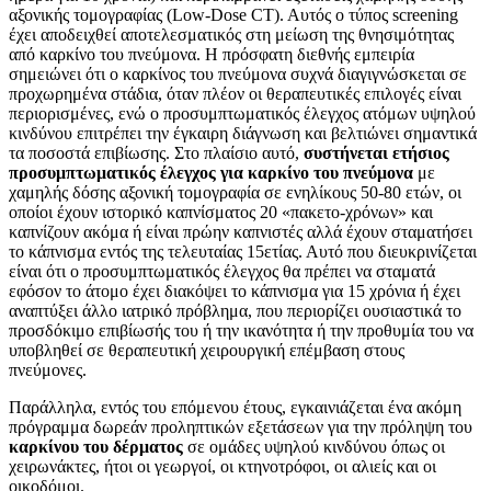
αξονικής τομογραφίας (Low-Dose CT). Αυτός ο τύπος screening
έχει αποδειχθεί αποτελεσματικός στη μείωση της θνησιμότητας
από καρκίνο του πνεύμονα. Η πρόσφατη διεθνής εμπειρία
σημειώνει ότι ο καρκίνος του πνεύμονα συχνά διαγιγνώσκεται σε
προχωρημένα στάδια, όταν πλέον οι θεραπευτικές επιλογές είναι
περιορισμένες, ενώ ο προσυμπτωματικός έλεγχος ατόμων υψηλού
κινδύνου επιτρέπει την έγκαιρη διάγνωση και βελτιώνει σημαντικά
τα ποσοστά επιβίωσης. Στο πλαίσιο αυτό,
συστήνεται ετήσιος
προσυμπτωματικός έλεγχος για καρκίνο του πνεύμονα
με
χαμηλής δόσης αξονική τομογραφία σε ενηλίκους 50-80 ετών, οι
οποίοι έχουν ιστορικό καπνίσματος 20 «πακετο-χρόνων» και
καπνίζουν ακόμα ή είναι πρώην καπνιστές αλλά έχουν σταματήσει
το κάπνισμα εντός της τελευταίας 15ετίας. Αυτό που διευκρινίζεται
είναι ότι ο προσυμπτωματικός έλεγχος θα πρέπει να σταματά
εφόσον το άτομο έχει διακόψει το κάπνισμα για 15 χρόνια ή έχει
αναπτύξει άλλο ιατρικό πρόβλημα, που περιορίζει ουσιαστικά το
προσδόκιμο επιβίωσής του ή την ικανότητα ή την προθυμία του να
υποβληθεί σε θεραπευτική χειρουργική επέμβαση στους
πνεύμονες.
Παράλληλα, εντός του επόμενου έτους, εγκαινιάζεται ένα ακόμη
πρόγραμμα δωρεάν προληπτικών εξετάσεων για την πρόληψη του
καρκίνου του δέρματος
σε ομάδες υψηλού κινδύνου όπως οι
χειρωνάκτες, ήτοι οι γεωργοί, οι κτηνοτρόφοι, οι αλιείς και οι
οικοδόμοι.