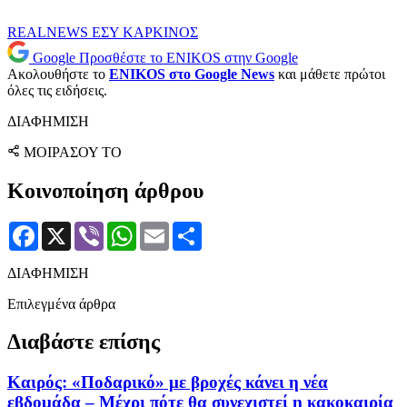
REALNEWS
ΕΣΥ
ΚΑΡΚΙΝΟΣ
Google
Προσθέστε το ENIKOS στην Google
Ακολουθήστε το
ENIKOS στο Google News
και μάθετε πρώτοι
όλες τις ειδήσεις.
ΔΙΑΦΗΜΙΣΗ
ΜΟΙΡΑΣΟΥ ΤΟ
Κοινοποίηση άρθρου
Facebook
X
Viber
WhatsApp
Email
Μοιραστείτε
ΔΙΑΦΗΜΙΣΗ
Επιλεγμένα άρθρα
Διαβάστε επίσης
Καιρός: «Ποδαρικό» με βροχές κάνει η νέα
εβδομάδα – Μέχρι πότε θα συνεχιστεί η κακοκαιρία