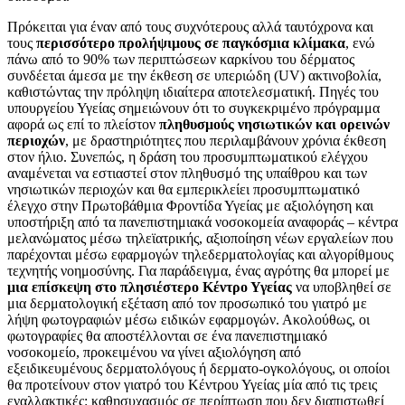
Πρόκειται για έναν από τους συχνότερους αλλά ταυτόχρονα και
τους
περισσότερο προλήψιμους σε παγκόσμια κλίμακα
, ενώ
πάνω από το 90% των περιπτώσεων καρκίνου του δέρματος
συνδέεται άμεσα με την έκθεση σε υπεριώδη (UV) ακτινοβολία,
καθιστώντας την πρόληψη ιδιαίτερα αποτελεσματική. Πηγές του
υπουργείου Υγείας σημειώνουν ότι το συγκεκριμένο πρόγραμμα
αφορά ως επί το πλείστον
πληθυσμούς νησιωτικών και ορεινών
περιοχών
, με δραστηριότητες που περιλαμβάνουν χρόνια έκθεση
στον ήλιο. Συνεπώς, η δράση του προσυμπτωματικού ελέγχου
αναμένεται να εστιαστεί στον πληθυσμό της υπαίθρου και των
νησιωτικών περιοχών και θα εμπερικλείει προσυμπτωματικό
έλεγχο στην Πρωτοβάθμια Φροντίδα Υγείας με αξιολόγηση και
υποστήριξη από τα πανεπιστημιακά νοσοκομεία αναφοράς – κέντρα
μελανώματος μέσω τηλεϊατρικής, αξιοποίηση νέων εργαλείων που
παρέχονται μέσω εφαρμογών τηλεδερματολογίας και αλγορίθμους
τεχνητής νοημοσύνης. Για παράδειγμα, ένας αγρότης θα μπορεί με
μια επίσκεψη στο πλησιέστερο Κέντρο Υγείας
να υποβληθεί σε
μια δερματολογική εξέταση από τον προσωπικό του γιατρό με
λήψη φωτογραφιών μέσω ειδικών εφαρμογών. Ακολούθως, οι
φωτογραφίες θα αποστέλλονται σε ένα πανεπιστημιακό
νοσοκομείο, προκειμένου να γίνει αξιολόγηση από
εξειδικευμένους δερματολόγους ή δερματο-ογκολόγους, οι οποίοι
θα προτείνουν στον γιατρό του Κέντρου Υγείας μία από τις τρεις
εναλλακτικές: καθησυχασμός σε περίπτωση που δεν διαπιστωθεί