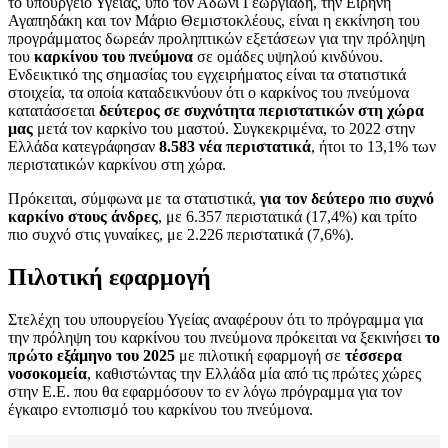
το υπουργείο Υγείας, υπό τον Αδωνι Γεωργιάδη, την Ειρήνη
Αγαπηδάκη και τον Μάριο Θεμιστοκλέους, είναι η εκκίνηση του
προγράμματος δωρεάν προληπτικών εξετάσεων για την πρόληψη
του
καρκίνου του πνεύμονα
σε ομάδες υψηλού κινδύνου.
Ενδεικτικό της σημασίας του εγχειρήματος είναι τα στατιστικά
στοιχεία, τα οποία καταδεικνύουν ότι ο καρκίνος του πνεύμονα
κατατάσσεται
δεύτερος σε συχνότητα περιστατικών στη χώρα
μας
μετά τον καρκίνο του μαστού. Συγκεκριμένα, το 2022 στην
Ελλάδα κατεγράφησαν
8.583 νέα περιστατικά
, ήτοι το 13,1% των
περιστατικών καρκίνου στη χώρα.
Πρόκειται, σύμφωνα με τα στατιστικά,
για τον δεύτερο πιο συχνό
καρκίνο στους άνδρες
, με 6.357 περιστατικά (17,4%) και τρίτο
πιο συχνό στις γυναίκες, με 2.226 περιστατικά (7,6%).
Πιλοτική εφαρμογή
Στελέχη του υπουργείου Υγείας αναφέρουν ότι το πρόγραμμα για
την πρόληψη του καρκίνου του πνεύμονα πρόκειται να ξεκινήσει
το
πρώτο εξάμηνο του 2025
με πιλοτική εφαρμογή σε
τέσσερα
νοσοκομεία
, καθιστώντας την Ελλάδα μία από τις πρώτες χώρες
στην Ε.Ε. που θα εφαρμόσουν το εν λόγω πρόγραμμα για τον
έγκαιρο εντοπισμό του καρκίνου του πνεύμονα.