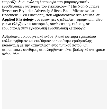
επηρεάζει δυσμενώς τη λειτουργία των μικροαγγειακών
ενδοθηλιακών κυττάρων του εγκεφάλου» (“The Non-Nutritive
Sweetener Erythritol Adversely Affects Brain Microvascular
Endothelial Cell Function”), που δημοσιεύτηκε στο
Journal of
Applied Physiology
, οι ερευνητές σχεδίασαν πειράματα in vitro
για να ελέγξουν τις κυτταρικές συνέπειες της έκθεσης σε
ερυθριτόλη στην εγκεφαλική ενδοθηλιακή λειτουργία.
Ανθρώπινα μικροαγγειακά ενδοθηλιακά κύτταρα εγκεφάλου
καλλιεργήθηκαν και εκτέθηκαν σε ποσότητα ερυθριτόλης
ισοδύναμη με την κατανάλωση ενός τυπικού ποτού. Οι
πειραματικές συνθήκες περιελάμβαναν πέντε βιολογικά αντίγραφα
ανά ομάδα.