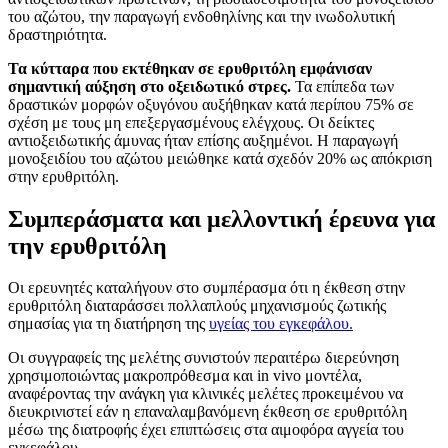
του αζώτου, την παραγωγή ενδοθηλίνης και την ινωδολυτική
δραστηριότητα.
Τα κύτταρα που εκτέθηκαν σε ερυθριτόλη εμφάνισαν
σημαντική αύξηση στο οξειδωτικό στρες.
Τα επίπεδα των
δραστικών μορφών οξυγόνου αυξήθηκαν κατά περίπου 75% σε
σχέση με τους μη επεξεργασμένους ελέγχους. Οι δείκτες
αντιοξειδωτικής άμυνας ήταν επίσης αυξημένοι. Η παραγωγή
μονοξειδίου του αζώτου μειώθηκε κατά σχεδόν 20% ως απόκριση
στην ερυθριτόλη.
Συμπεράσματα και μελλοντική έρευνα για
την ερυθριτόλη
Οι ερευνητές καταλήγουν στο συμπέρασμα ότι η έκθεση στην
ερυθριτόλη διαταράσσει πολλαπλούς μηχανισμούς ζωτικής
σημασίας για τη διατήρηση της
υγείας του εγκεφάλου.
Οι συγγραφείς της μελέτης συνιστούν περαιτέρω διερεύνηση
χρησιμοποιώντας μακροπρόθεσμα και in vivo μοντέλα,
αναφέροντας την ανάγκη για κλινικές μελέτες προκειμένου να
διευκρινιστεί εάν η επαναλαμβανόμενη έκθεση σε ερυθριτόλη
μέσω της διατροφής έχει επιπτώσεις στα αιμοφόρα αγγεία του
εγκεφάλου.