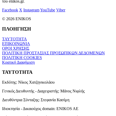
του enikos.gr.
Facebook
X
Instagram
YouTube
Viber
© 2026 ENIKOS
ΠΛΟΗΓΗΣΗ
ΤΑΥΤΟΤΗΤΑ
ΕΠΙΚΟΙΝΩΝΙΑ
ΟΡΟΙ ΧΡΗΣΗΣ
ΠΟΛΙΤΙΚΗ ΠΡΟΣΤΑΣΙΑΣ ΠΡΟΣΩΠΙΚΩΝ ΔΕΔΟΜΕΝΩΝ
ΠΟΛΙΤΙΚΗ COOKIES
Κρατική Διαφήμιση
ΤΑΥΤΟΤΗΤΑ
Εκδότης:
Νίκος Χατζηνικολάου
Γενικός Διευθυντής - Διαχειριστής:
Μάνος Νιφλής
Διευθύντρια Σύνταξης:
Στεφανία Κασίμη
Ιδιοκτησία - Δικαιούχος domain:
ENIKOS AE