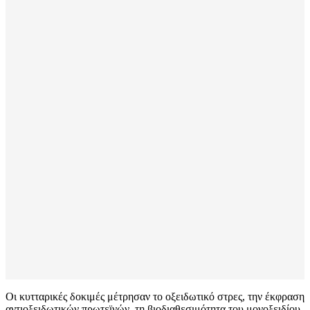
Οι κυτταρικές δοκιμές μέτρησαν το οξειδωτικό στρες, την έκφραση
αντιοξειδωτικών πρωτεϊνών, τη βιοδιαθεσιμότητα του μονοξειδίου