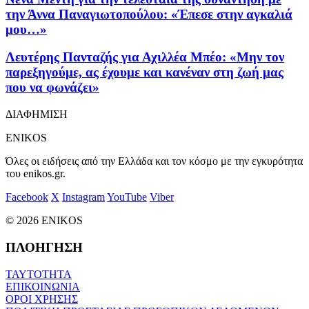
την Άννα Παναγιωτοπούλου: «Έπεσε στην αγκαλιά
μου…»
Λευτέρης Πανταζής για Αχιλλέα Μπέο: «Μην τον
παρεξηγούμε, ας έχουμε και κανέναν στη ζωή μας
που να φωνάζει»
ΔΙΑΦΗΜΙΣΗ
ENIKOS
Όλες οι ειδήσεις από την Ελλάδα και τον κόσμο με την εγκυρότητα
του enikos.gr.
Facebook
X
Instagram
YouTube
Viber
© 2026 ENIKOS
ΠΛΟΗΓΗΣΗ
ΤΑΥΤΟΤΗΤΑ
ΕΠΙΚΟΙΝΩΝΙΑ
ΟΡΟΙ ΧΡΗΣΗΣ