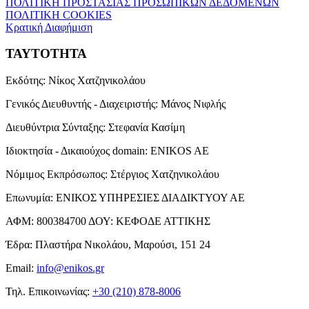
ΠΟΛΙΤΙΚΗ ΠΡΟΣΤΑΣΙΑΣ ΠΡΟΣΩΠΙΚΩΝ ΔΕΔΟΜΕΝΩΝ
ΠΟΛΙΤΙΚΗ COOKIES
Κρατική Διαφήμιση
ΤΑΥΤΟΤΗΤΑ
Εκδότης:
Νίκος Χατζηνικολάου
Γενικός Διευθυντής - Διαχειριστής:
Μάνος Νιφλής
Διευθύντρια Σύνταξης:
Στεφανία Κασίμη
Ιδιοκτησία - Δικαιούχος domain:
ENIKOS AE
Νόμιμος Εκπρόσωπος:
Στέργιος Χατζηνικολάου
Επωνυμία:
ΕΝΙΚΟΣ ΥΠΗΡΕΣΙΕΣ ΔΙΑΔΙΚΤΥΟΥ ΑΕ
ΑΦΜ:
800384700
ΔΟΥ:
ΚΕΦΟΔΕ ΑΤΤΙΚΗΣ
Έδρα:
Πλαστήρα Νικολάου, Μαρούσι, 151 24
Email:
info@enikos.gr
Τηλ. Επικοινωνίας:
+30 (210) 878-8006