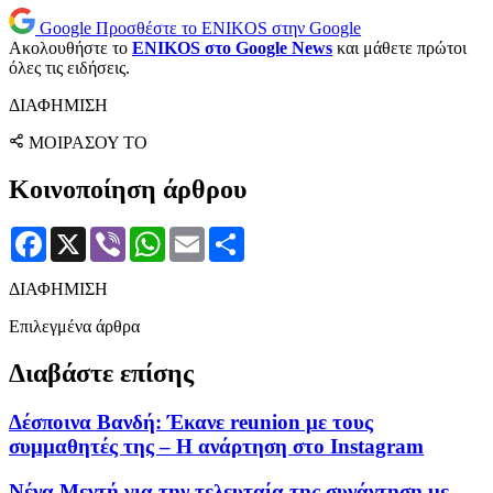
Google
Προσθέστε το ENIKOS στην Google
Ακολουθήστε το
ENIKOS στο Google News
και μάθετε πρώτοι
όλες τις ειδήσεις.
ΔΙΑΦΗΜΙΣΗ
ΜΟΙΡΑΣΟΥ ΤΟ
Κοινοποίηση άρθρου
Facebook
X
Viber
WhatsApp
Email
Μοιραστείτε
ΔΙΑΦΗΜΙΣΗ
Επιλεγμένα άρθρα
Διαβάστε επίσης
Δέσποινα Βανδή: Έκανε reunion με τους
συμμαθητές της – Η ανάρτηση στο Instagram
Νένα Μεντή για την τελευταία της συνάντηση με