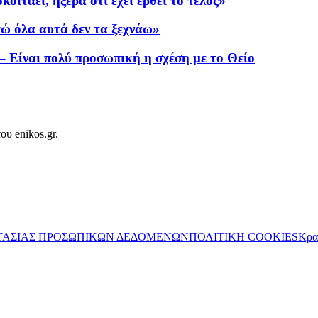
οιτάει, ήξερα ότι έχει έρθει το τέλος»
ώ όλα αυτά δεν τα ξεχνάω»
 Είναι πολύ προσωπική η σχέση με το Θείο
ου enikos.gr.
ΤΑΣΙΑΣ ΠΡΟΣΩΠΙΚΩΝ ΔΕΔΟΜΕΝΩΝ
ΠΟΛΙΤΙΚΗ COOKIES
Κρα