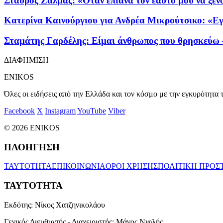
Σταύρος Ζαλμάς: «Όταν έπιανα τον εαυτό μου να ξενοκ
Κατερίνα Καινούργιου για Ανδρέα Μικρούτσικο: «Εγ
Σταμάτης Γαρδέλης: Είμαι άνθρωπος που θρησκεύω –
ΔΙΑΦΗΜΙΣΗ
ENIKOS
Όλες οι ειδήσεις από την Ελλάδα και τον κόσμο με την εγκυρότητα τ
Facebook
X
Instagram
YouTube
Viber
© 2026 ENIKOS
ΠΛΟΗΓΗΣΗ
ΤΑΥΤΟΤΗΤΑ
ΕΠΙΚΟΙΝΩΝΙΑ
ΟΡΟΙ ΧΡΗΣΗΣ
ΠΟΛΙΤΙΚΗ ΠΡΟΣ
ΤΑΥΤΟΤΗΤΑ
Εκδότης:
Νίκος Χατζηνικολάου
Γενικός Διευθυντής - Διαχειριστής:
Μάνος Νιφλής