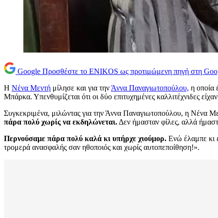
Google
Προσθέστε το ENIKOS ως προτιμώμενη πηγή στη Goo
Η
Νένα Μεντή
μίλησε και για την
Άννα Παναγιωτοπούλου,
η οποία 
Μπάρκα. Υπενθυμίζεται ότι οι δύο επιτυχημένες καλλιτέχνιδες είχαν
Συγκεκριμένα, μιλώντας για την Άννα Παναγιωτοπούλου, η Νένα Μεν
πάρα πολύ χωρίς να εκδηλώνεται.
Δεν ήμασταν φίλες, αλλά ήμαστ
Περνούσαμε πάρα πολύ καλά κι υπήρχε χιούμορ.
Ενώ έλαμπε κι ε
τρομερά ανασφαλής σαν ηθοποιός και χωρίς αυτοπεποίθηση!».