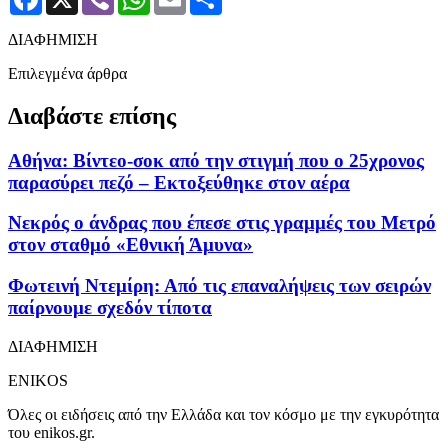
ΔΙΑΦΗΜΙΣΗ
Επιλεγμένα άρθρα
Διαβάστε επίσης
Αθήνα: Βίντεο-σοκ από την στιγμή που ο 25χρονος
παρασύρει πεζό – Εκτοξεύθηκε στον αέρα
Νεκρός ο άνδρας που έπεσε στις γραμμές του Μετρό
στον σταθμό «Εθνική Άμυνα»
Φωτεινή Ντεμίρη: Από τις επαναλήψεις των σειρών
παίρνουμε σχεδόν τίποτα
ΔΙΑΦΗΜΙΣΗ
ENIKOS
Όλες οι ειδήσεις από την Ελλάδα και τον κόσμο με την εγκυρότητα
του enikos.gr.