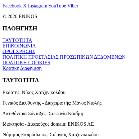
Facebook
X
Instagram
YouTube
Viber
© 2026 ENIKOS
ΠΛΟΗΓΗΣΗ
ΤΑΥΤΟΤΗΤΑ
ΕΠΙΚΟΙΝΩΝΙΑ
ΟΡΟΙ ΧΡΗΣΗΣ
ΠΟΛΙΤΙΚΗ ΠΡΟΣΤΑΣΙΑΣ ΠΡΟΣΩΠΙΚΩΝ ΔΕΔΟΜΕΝΩΝ
ΠΟΛΙΤΙΚΗ COOKIES
Κρατική Διαφήμιση
ΤΑΥΤΟΤΗΤΑ
Εκδότης:
Νίκος Χατζηνικολάου
Γενικός Διευθυντής - Διαχειριστής:
Μάνος Νιφλής
Διευθύντρια Σύνταξης:
Στεφανία Κασίμη
Ιδιοκτησία - Δικαιούχος domain:
ENIKOS AE
Νόμιμος Εκπρόσωπος:
Στέργιος Χατζηνικολάου