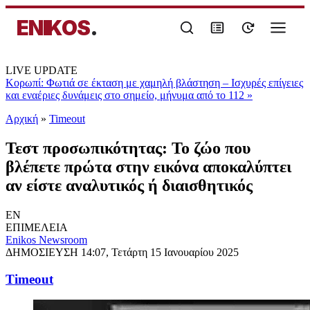
ENIKOS
.
LIVE UPDATE
Κορωπί: Φωτιά σε έκταση με χαμηλή βλάστηση – Ισχυρές επίγειες
και εναέριες δυνάμεις στο σημείο, μήνυμα από το 112
»
Αρχική
»
Timeout
Τεστ προσωπικότητας: Το ζώο που
βλέπετε πρώτα στην εικόνα αποκαλύπτει
αν είστε αναλυτικός ή διαισθητικός
EN
ΕΠΙΜΕΛΕΙΑ
Enikos Newsroom
ΔΗΜΟΣΙΕΥΣΗ
14:07, Τετάρτη 15 Ιανουαρίου 2025
Timeout