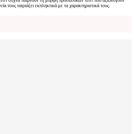
 τεστ συχνά παίρνουν τη μορφή προσωπικών τεστ που αξιολογούν
α τους ταιριάζει εκπληκτικά με τα χαρακτηριστικά τους.