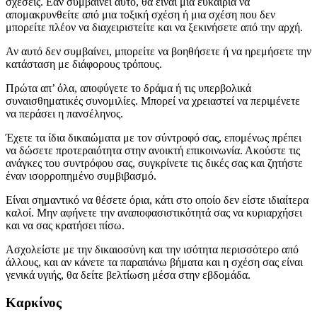
σχέσεις. Εάν συμβαίνει αυτό, θα είναι μια ευκαιρία να
απομακρυνθείτε από μια τοξική σχέση ή μια σχέση που δεν
μπορείτε πλέον να διαχειριστείτε και να ξεκινήσετε από την αρχή.
Αν αυτό δεν συμβαίνει, μπορείτε να βοηθήσετε ή να ηρεμήσετε την
κατάσταση με διάφορους τρόπους.
Πρώτα απ’ όλα, αποφύγετε το δράμα ή τις υπερβολικά
συναισθηματικές συνομιλίες. Μπορεί να χρειαστεί να περιμένετε
να περάσει η πανσέληνος.
Έχετε τα ίδια δικαιώματα με τον σύντροφό σας, επομένως πρέπει
να δώσετε προτεραιότητα στην ανοικτή επικοινωνία. Ακούστε τις
ανάγκες του συντρόφου σας, συγκρίνετε τις δικές σας και ζητήστε
έναν ισορροπημένο συμβιβασμό.
Είναι σημαντικό να θέσετε όρια, κάτι στο οποίο δεν είστε ιδιαίτερα
καλοί. Μην αφήνετε την αναποφασιστικότητά σας να κυριαρχήσει
και να σας κρατήσει πίσω.
Ασχολείστε με την δικαιοσύνη και την ισότητα περισσότερο από
άλλους, και αν κάνετε τα παραπάνω βήματα και η σχέση σας είναι
γενικά υγιής, θα δείτε βελτίωση μέσα στην εβδομάδα.
Καρκίνος