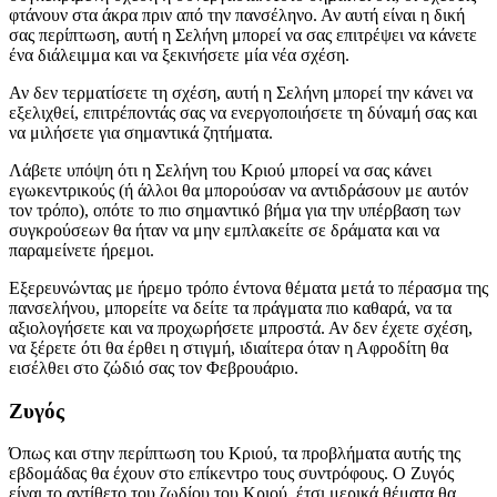
φτάνουν στα άκρα πριν από την πανσέληνο. Αν αυτή είναι η δική
σας περίπτωση, αυτή η Σελήνη μπορεί να σας επιτρέψει να κάνετε
ένα διάλειμμα και να ξεκινήσετε μία νέα σχέση.
Αν δεν τερματίσετε τη σχέση, αυτή η Σελήνη μπορεί την κάνει να
εξελιχθεί, επιτρέποντάς σας να ενεργοποιήσετε τη δύναμή σας και
να μιλήσετε για σημαντικά ζητήματα.
Λάβετε υπόψη ότι η Σελήνη του Κριού μπορεί να σας κάνει
εγωκεντρικούς (ή άλλοι θα μπορούσαν να αντιδράσουν με αυτόν
τον τρόπο), οπότε το πιο σημαντικό βήμα για την υπέρβαση των
συγκρούσεων θα ήταν να μην εμπλακείτε σε δράματα και να
παραμείνετε ήρεμοι.
Εξερευνώντας με ήρεμο τρόπο έντονα θέματα μετά το πέρασμα της
πανσελήνου, μπορείτε να δείτε τα πράγματα πιο καθαρά, να τα
αξιολογήσετε και να προχωρήσετε μπροστά. Αν δεν έχετε σχέση,
να ξέρετε ότι θα έρθει η στιγμή, ιδιαίτερα όταν η Αφροδίτη θα
εισέλθει στο ζώδιό σας τον Φεβρουάριο.
Ζυγός
Όπως και στην περίπτωση του Κριού, τα προβλήματα αυτής της
εβδομάδας θα έχουν στο επίκεντρο τους συντρόφους. Ο Ζυγός
είναι το αντίθετο του ζωδίου του Κριού, έτσι μερικά θέματα θα