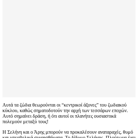
Αυτά τα ζώδια θεωρούνται οι “κεντρικοί άξονες” του ζωδιακού
κύκλου, καθώς σηματοδοτούν την αρχή των τεσσάρων εποχών.
Αυτό σημαίνει δράση, ή ότι αυτοί οι πλανήτες ουσιαστικά
πολεμούν μεταξύ τους!
Η Σελήνη και ο Άρης μπορούν να προκαλέσουν αναταραχές, θυμό
και υπερβολικά συναισθήματα. Το δίδυμο Σελήνης- Πλούτωνα έχει