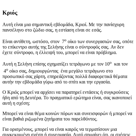
Κριός
Αυτή είναι μια σημαντική εβδομάδα, Κριοί. Με την πανίσχυρη
πανσέληνο στο ζώδιο σας, η εστίαση είναι σε εσάς.
ο
Είναι αντίθετη, ωστόσο, στον 7
οίκο των συνεργασιών σας, οπότε
το επίκεντρο αυτής της Σελήνης είναι ο σύντροφός σας. Αν δεν
έχετε σύντροφο, η έλλειψή του, μπορεί να είναι πρόβλημα.
ο
Αυτή η Σελήνη επίσης σχηματίζει τετράγωνο με τον 10
και τον
ο
4
οίκο σας, δημιουργώντας ένα μεγάλο τετράγωνο στο
προσωπικό σας χάρτη, επηρεάζοντας πολλά διαφορετικά θέματα
αυτήν την εβδομάδα γύρω από το σπίτι και την εργασία.
Ο Κριός μπορεί να αρχίσει να παρατηρεί εντάσεις ή συγκρούσεις
ήδη από τη Δευτέρα. Το πραγματικό ερώτημα είναι, σας ικανοποιεί
αυτή η σχέση;
Μπορεί να είναι θέμα κοινών πόρων και συνεισφορών ή μπορεί να
είναι βαθιά ριζωμένα ζητήματα του παρελθόντος.
Για ορισμένους, μπορεί να είναι καιρός να τερματίσουν μια
συγκεκριμένη σχέση ή συνεργασία. Αυτό σημαίνει ότι, οι σχέσεις