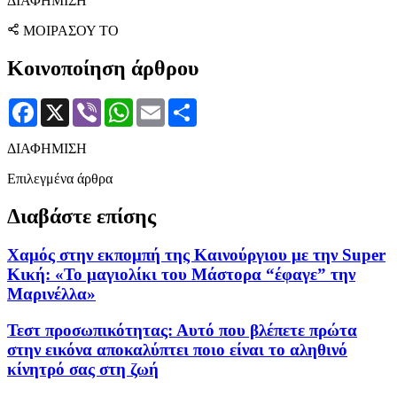
ΔΙΑΦΗΜΙΣΗ
ΜΟΙΡΑΣΟΥ ΤΟ
Κοινοποίηση άρθρου
Facebook
X
Viber
WhatsApp
Email
Μοιραστείτε
ΔΙΑΦΗΜΙΣΗ
Επιλεγμένα άρθρα
Διαβάστε επίσης
Χαμός στην εκπομπή της Καινούργιου με την Super
Κική: «Το μαγιολίκι του Μάστορα “έφαγε” την
Μαρινέλλα»
Τεστ προσωπικότητας: Αυτό που βλέπετε πρώτα
στην εικόνα αποκαλύπτει ποιο είναι το αληθινό
κίνητρό σας στη ζωή