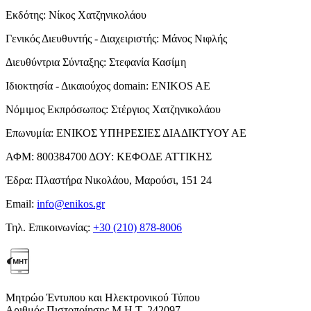
Εκδότης:
Νίκος Χατζηνικολάου
Γενικός Διευθυντής - Διαχειριστής:
Μάνος Νιφλής
Διευθύντρια Σύνταξης:
Στεφανία Κασίμη
Ιδιοκτησία - Δικαιούχος domain:
ENIKOS AE
Νόμιμος Εκπρόσωπος:
Στέργιος Χατζηνικολάου
Επωνυμία:
ΕΝΙΚΟΣ ΥΠΗΡΕΣΙΕΣ ΔΙΑΔΙΚΤΥΟΥ ΑΕ
ΑΦΜ:
800384700
ΔΟΥ:
ΚΕΦΟΔΕ ΑΤΤΙΚΗΣ
Έδρα:
Πλαστήρα Νικολάου, Μαρούσι, 151 24
Email:
info@enikos.gr
Τηλ. Επικοινωνίας:
+30 (210) 878-8006
Μητρώο Έντυπου και Ηλεκτρονικού Τύπου
Αριθμός Πιστοποίησης Μ.Η.Τ. 242097