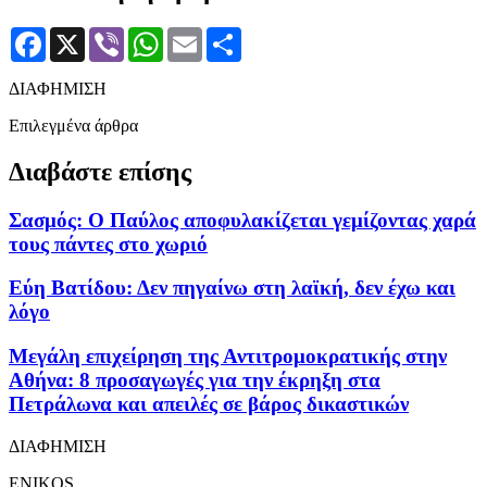
Facebook
X
Viber
WhatsApp
Email
Μοιραστείτε
ΔΙΑΦΗΜΙΣΗ
Επιλεγμένα άρθρα
Διαβάστε επίσης
Σασμός: Ο Παύλος αποφυλακίζεται γεμίζοντας χαρά
τους πάντες στο χωριό
Εύη Βατίδου: Δεν πηγαίνω στη λαϊκή, δεν έχω και
λόγο
Μεγάλη επιχείρηση της Αντιτρομοκρατικής στην
Αθήνα: 8 προσαγωγές για την έκρηξη στα
Πετράλωνα και απειλές σε βάρος δικαστικών
ΔΙΑΦΗΜΙΣΗ
ENIKOS