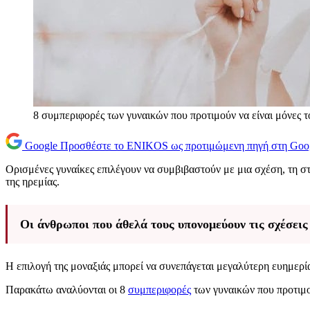
8 συμπεριφορές των γυναικών που προτιμούν να είναι μόνες τ
Google
Προσθέστε το ENIKOS ως προτιμώμενη πηγή στη Goo
Ορισμένες γυναίκες επιλέγουν να συμβιβαστούν με μια σχέση, τη στ
της ηρεμίας.
Οι άνθρωποι που άθελά τους υπονομεύουν τις σχέσεις
Η επιλογή της μοναξιάς μπορεί να συνεπάγεται μεγαλύτερη ευημερία
Παρακάτω αναλύονται οι 8
συμπεριφορές
των γυναικών που προτιμού