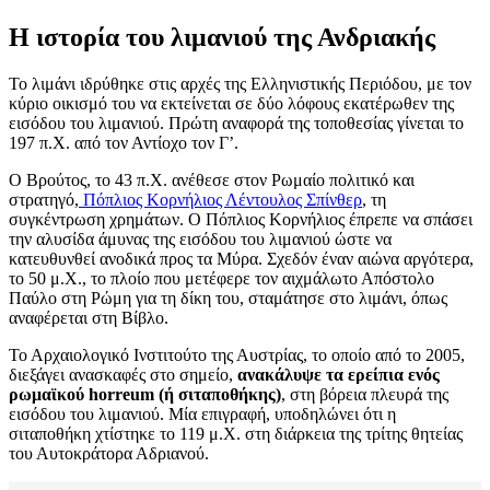
Η ιστορία του λιμανιού της Ανδριακής
Το λιμάνι ιδρύθηκε στις αρχές της Ελληνιστικής Περιόδου, με τον
κύριο οικισμό του να εκτείνεται σε δύο λόφους εκατέρωθεν της
εισόδου του λιμανιού. Πρώτη αναφορά της τοποθεσίας γίνεται το
197 π.Χ. από τον Αντίοχο τον Γ’.
Ο Βρούτος, το 43 π.Χ. ανέθεσε στον Ρωμαίο πολιτικό και
στρατηγό,
Πόπλιος Κορνήλιος Λέντουλος Σπίνθερ
, τη
συγκέντρωση χρημάτων. Ο Πόπλιος Κορνήλιος έπρεπε να σπάσει
την αλυσίδα άμυνας της εισόδου του λιμανιού ώστε να
κατευθυνθεί ανοδικά προς τα Μύρα. Σχεδόν έναν αιώνα αργότερα,
το 50 μ.Χ., το πλοίο που μετέφερε τον αιχμάλωτο Απόστολο
Παύλο στη Ρώμη για τη δίκη του, σταμάτησε στο λιμάνι, όπως
αναφέρεται στη Βίβλο.
Το Αρχαιολογικό Ινστιτούτο της Αυστρίας, το οποίο από το 2005,
διεξάγει ανασκαφές στο σημείο,
ανακάλυψε τα ερείπια ενός
ρωμαϊκού horreum (ή σιταποθήκης)
, στη βόρεια πλευρά της
εισόδου του λιμανιού. Μία επιγραφή, υποδηλώνει ότι η
σιταποθήκη χτίστηκε το 119 μ.Χ. στη διάρκεια της τρίτης θητείας
του Αυτοκράτορα Αδριανού.