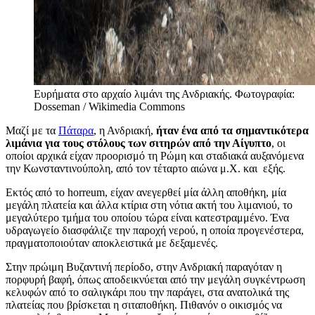
Ευρήματα στο αρχαίο λιμάνι της Ανδριακής. Φωτογραφία:
Dosseman / Wikimedia Commons
Μαζί με τα
Πάταρα
, η Ανδριακή,
ήταν ένα από τα σημαντικότερα
λιμάνια για τους στόλους των σιτηρών από την Αίγυπτο
, οι
οποίοι αρχικά είχαν προορισμό τη Ρώμη και σταδιακά αυξανόμενα
την Κωνσταντινούπολη, από τον τέταρτο αιώνα μ.Χ. και εξής.
Εκτός από το horreum, είχαν ανεγερθεί μία άλλη αποθήκη, μία
μεγάλη πλατεία και άλλα κτίρια στη νότια ακτή του λιμανιού, το
μεγαλύτερο τμήμα του οποίου τώρα είναι κατεστραμμένο. Ένα
υδραγωγείο διασφάλιζε την παροχή νερού, η οποία προγενέστερα,
πραγματοποιούταν αποκλειστικά με δεξαμενές.
Στην πρώιμη Βυζαντινή περίοδο, στην Ανδριακή παραγόταν η
πορφυρή βαφή, όπως αποδεικνύεται από την μεγάλη συγκέντρωση
κελυφών από το σαλιγκάρι που την παράγει, στα ανατολικά της
πλατείας που βρίσκεται η σιταποθήκη. Πιθανόν ο οικισμός να