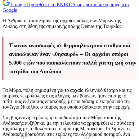
Google
Προσθέστε το ENIKOS ως προτιμώμενη πηγή στη
Google
Η Ανδριάκη, ήταν λιμάνι της αρχαίας πόλης των Μύρων της
Λυκίας, στη θέση της σημερινής πόλης Demre της Τουρκίας.
Έκαναν ανασκαφές σε θερμοηλεκτρικό σταθμό και
ανακάλυψαν έναν «θησαυρό» – Οι αρχαίοι σπόροι
5.000 ετών που αποκαλύπτουν πολλά για τη ζωή στην
πατρίδα του Αισώπου
Τα Μύρα, πόλη φημισμένη για το αρχαίο ελληνικό θέατρο και τις
πέτρινες νεκροπόλεις στις πλαγιές των βουνών, ήταν επίσης το
σπίτι μιας εξέχουσας επισκοπής, με πιο διάσημο εκπρόσωπό της
τον Άγιο Νικόλαο, ο τύμβος του οποίου βρίσκεται στην περιοχή.
Στη βυζαντινή περίοδο, η σπουδαιότητα των Μύρων και της
Ανδριακής αυξήθηκε, με την τελευταία να χρησιμεύει ως σύνδεση
της πόλης με το θαλάσσιο εμπόριο της Μεσογείου. Το λιμάνι της
Ανδριακής βρισκόταν στις εκβολές του Ανδριακού ποταμού, ένα