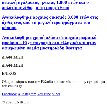
κεφαλή αγάλματος ηλικίας 1.800 ετών και ο
πολύτιμος λίθος με τη μορφή θεού
Ανακαλύφθηκε αρχαίος οικισμός 3.000 ετών στις
όχθες ενός από τα μεγαλύτερα φράγματα του
κόσμου
Ανακαλύφθηκε χρυσή πλάκα σε αρχαίο ρωμαϊκό
φρούριο – Είχε επιγραφή στα ελληνικά και ήταν
αφιερωμένη σε μία μυστηριώδη θεότητα
ΔΙΑΦΗΜΙΣΗ
ΔΙΑΦΗΜΙΣΗ
ENIKOS
Όλες οι ειδήσεις από την Ελλάδα και τον κόσμο με την εγκυρότητα
του enikos.gr.
Facebook
X
Instagram
YouTube
Viber
© 2026 ENIKOS