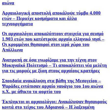
αιώνα
Αρχαιολογική αποστολή αποκάλυψε τύμβο 4.000
ετών – Περιείχε κοσμήματα και άλλα
τεχνουργήματα
Οι αρχαιολόγοι αποκαλύπτουν στοιχεία για σεισμό
1.903 ετών που κατέστρεψε αρχαίο ελληνικό νησί –
Οι κρυμμένοι θησαυροί στον ιερό χώρο του
Απόλλωνα
Ανατροπή σε όσα γνωρίζαμε για την τέχνη στον
Μυκηναϊκό Πολιτισμό – Τι αποκαλύπτει νέα μελέτη
για τις μορφές με ξίφη στους αρχαίους κρατήρες
Σπουδαία ανακάλυψη στα βάθη της Μεσογείου –
Ψαράδες εντόπισαν αρχαίο ναυάγιο του 1ου αιώνα
π.Χ. με άθικτο το φορτίο του
Έκπληκτοι οι αρχαιολόγοι: Ανακάλυψαν θησαυρούς
κοντά στο τείχος του Αδριανού – Η λαξευμένη