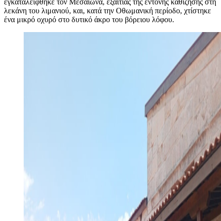
εγκαταλείφθηκε τον Μεσαίωνα, εξαιτίας της έντονης καθίζησης στη
λεκάνη του λιμανιού, και, κατά την Οθωμανική περίοδο, χτίστηκε
ένα μικρό οχυρό στο δυτικό άκρο του βόρειου λόφου.