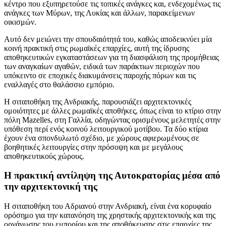
κέντρο που εξυπηρετούσε τις τοπικές ανάγκες και, ενδεχομένως τις
ανάγκες των Μύρων, της Λυκίας και άλλων, παρακείμενων
οικισμών.
Αυτό δεν μειώνει την σπουδαιότητά του, καθώς αποδεικνύει μία
κοινή πρακτική στις ρωμαϊκές επαρχίες, αυτή της ίδρυσης
αποθηκευτικών εγκαταστάσεων για τη διασφάλιση της προμήθειας
των αναγκαίων αγαθών, ειδικά των παράκτιων περιοχών που
υπόκειντο σε εποχικές διακυμάνσεις παροχής πόρων και τις
εναλλαγές στο θαλάσσιο εμπόριο.
Η σιταποθήκη της Ανδριακής, παρουσιάζει αρχιτεκτονικές
ομοιότητες με άλλες ρωμαϊκές αποθήκες, όπως είναι το κτίριο στην
πόλη Mazelles, στη Γαλλία, οδηγώντας ορισμένους μελετητές στην
υπόθεση περί ενός κοινού λειτουργικού μοτίβου. Τα δύο κτίρια
έχουν ένα σπονδυλωτό σχέδιο, με χώρους αφιερωμένους σε
βοηθητικές λειτουργίες στην πρόσοψη και με μεγάλους
αποθηκευτικούς χώρους.
Η πρακτική αντίληψη της Αυτοκρατορίας μέσα από
την αρχιτεκτονική της
Η σιταποθήκη του Αδριανού στην Ανδριακή, είναι ένα κορυφαίο
ορόσημο για την κατανόηση της χρηστικής αρχιτεκτονικής και της
οργάνωσης του εμπορίου και της αποθήκευσης στις επαρχίες της