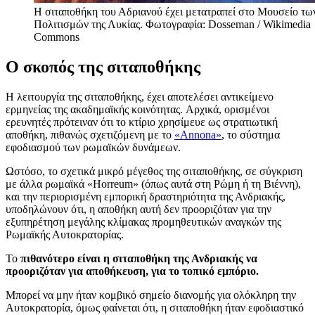
Η σιταποθήκη του Αδριανού έχει μετατραπεί στο Μουσείο τω
Πολιτισμών της Λυκίας. Φωτογραφία: Dosseman / Wikimedia
Commons
Ο σκοπός της σιταποθήκης
Η λειτουργία της σιταποθήκης, έχει αποτελέσει αντικείμενο
ερμηνείας της ακαδημαϊκής κοινότητας. Αρχικά, ορισμένοι
ερευνητές πρότειναν ότι το κτίριο χρησίμευε ως στρατιωτική
αποθήκη, πιθανώς σχετιζόμενη με το
«Annona»
, το σύστημα
εφοδιασμού των ρωμαϊκών δυνάμεων.
Ωστόσο, το σχετικά μικρό μέγεθος της σιταποθήκης, σε σύγκριση
με άλλα ρωμαϊκά «Horreum» (όπως αυτά στη Ρώμη ή τη Βιέννη),
και την περιορισμένη εμπορική δραστηριότητα της Ανδριακής,
υποδηλώνουν ότι, η αποθήκη αυτή δεν προοριζόταν για την
εξυπηρέτηση μεγάλης κλίμακας προμηθευτικών αναγκών της
Ρωμαϊκής Αυτοκρατορίας.
Το
πιθανότερο είναι η σιταποθήκη της Ανδριακής να
προοριζόταν για αποθήκευση, για το τοπικό εμπόριo.
Μπορεί να μην ήταν κομβικό σημείο διανομής για ολόκληρη την
Αυτοκρατορία, όμως φαίνεται ότι, η σιταποθήκη ήταν εφοδιαστικό