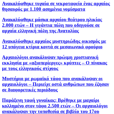
Ανακαλύφθηκε τυχαία σε νεκροταφείο ένας αρχαίος
θησαυρός με 1.100 ασημένια νομίσματα
Ανακαλύφθηκε μάσκα αρχαίου θεάτρου ηλικίας
2.000 ετών – Η γιγάντια πύλη που οδηγούσε σε
αρχαία ελληνική πόλη της Ανατολίας
Ανακαλύφθηκε αρχαίος μυστηριώδης οικισμός με
12 υπόγεια κτίρια κοντά σε μεσαιωνικό φρούριο
Αρχαιολόγοι ανακάλυψαν πρώιμη χριστιανική
εκκλησία με «αξιοπερίεργες» κρύπτες – Ο πίνακας
με τους ελληνικούς στίχους
Μυστήριο με ρωμαϊκό τάφο που ανακάλυψαν οι
αρχαιολόγοι – Περιείχε οστά ανθρώπων που έζησαν
σε διαφορετικές περιόδους
Παράξενη ταφή γυναίκας: Βρέθηκε με μαχαίρι
κολλημένο στον τάφο 2.500 ετών – Οι αρχαιολόγοι
ανακάλυψαν την τοποθεσία σε βιβλίο του 17ου