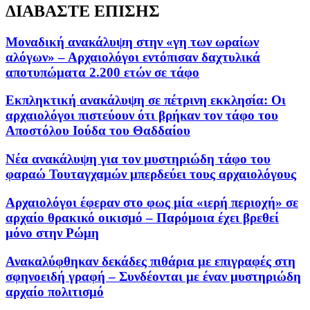
ΔΙΑΒΑΣΤΕ ΕΠΙΣΗΣ
Μοναδική ανακάλυψη στην «γη των ωραίων
αλόγων» – Αρχαιολόγοι εντόπισαν δαχτυλικά
αποτυπώματα 2.200 ετών σε τάφο
Εκπληκτική ανακάλυψη σε πέτρινη εκκλησία: Οι
αρχαιολόγοι πιστεύουν ότι βρήκαν τον τάφο του
Αποστόλου Ιούδα του Θαδδαίου
Νέα ανακάλυψη για τον μυστηριώδη τάφο του
φαραώ Τουταγχαμών μπερδεύει τους αρχαιολόγους
Αρχαιολόγοι έφεραν στο φως μία «ιερή περιοχή» σε
αρχαίο θρακικό οικισμό – Παρόμοια έχει βρεθεί
μόνο στην Ρώμη
Ανακαλύφθηκαν δεκάδες πιθάρια με επιγραφές στη
σφηνοειδή γραφή – Συνδέονται με έναν μυστηριώδη
αρχαίο πολιτισμό