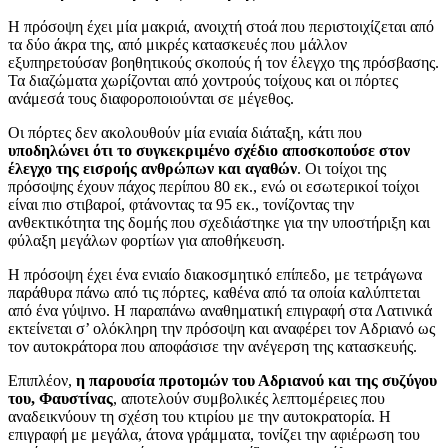
Η πρόσοψη έχει μία μακριά, ανοιχτή στοά που περιστοιχίζεται από
τα δύο άκρα της, από μικρές κατασκευές που μάλλον
εξυπηρετούσαν βοηθητικούς σκοπούς ή τον έλεγχο της πρόσβασης.
Τα διαζώματα χωρίζονται από χοντρούς τοίχους και οι πόρτες
ανάμεσά τους διαφοροποιούνται σε μέγεθος.
Οι πόρτες δεν ακολουθούν μία ενιαία διάταξη, κάτι που
υποδηλώνει ότι το συγκεκριμένο σχέδιο αποσκοπούσε στον
έλεγχο της εισροής ανθρώπων και αγαθών
. Οι τοίχοι της
πρόσοψης έχουν πάχος περίπου 80 εκ., ενώ οι εσωτερικοί τοίχοι
είναι πιο στιβαροί, φτάνοντας τα 95 εκ., τονίζοντας την
ανθεκτικότητα της δομής που σχεδιάστηκε για την υποστήριξη και
φύλαξη μεγάλων φορτίων για αποθήκευση.
Η πρόσοψη έχει ένα ενιαίο διακοσμητικό επίπεδο, με τετράγωνα
παράθυρα πάνω από τις πόρτες, καθένα από τα οποία καλύπτεται
από ένα γύψινο. Η παραπάνω αναθηματική επιγραφή στα Λατινικά
εκτείνεται σ’ ολόκληρη την πρόσοψη και αναφέρει τον Αδριανό ως
τον αυτοκράτορα που αποφάσισε την ανέγερση της κατασκευής.
Επιπλέον,
η παρουσία προτομών του Αδριανού και της συζύγου
του, Φαυστίνας
, αποτελούν συμβολικές λεπτομέρειες που
αναδεικνύουν τη σχέση του κτιρίου με την αυτοκρατορία. Η
επιγραφή με μεγάλα, άτονα γράμματα, τονίζει την αφιέρωση του