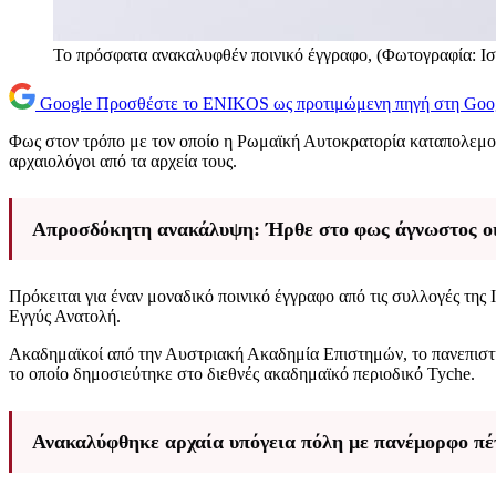
To πρόσφατα ανακαλυφθέν ποινικό έγγραφο, (Φωτογραφία: Ισ
Google
Προσθέστε το ENIKOS ως προτιμώμενη πηγή στη Goo
Φως στον τρόπο με τον οποίο η Ρωμαϊκή Αυτοκρατορία καταπολεμούσ
αρχαιολόγοι από τα αρχεία τους.
Απροσδόκητη ανακάλυψη: Ήρθε στο φως άγνωστος οικ
Πρόκειται για έναν μοναδικό ποινικό έγγραφο από τις συλλογές της 
Εγγύς Ανατολή.
Ακαδημαϊκοί από την Αυστριακή Ακαδημία Επιστημών, το πανεπιστή
το οποίο δημοσιεύτηκε στο διεθνές ακαδημαϊκό περιοδικό Tyche.
Ανακαλύφθηκε αρχαία υπόγεια πόλη με πανέμορφο πέτ