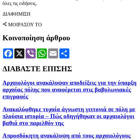
όλες τις ειδήσεις.
ΔΙΑΦΗΜΙΣΗ
ΜΟΙΡΑΣΟΥ ΤΟ
Κοινοποίηση άρθρου
Facebook
X
Viber
WhatsApp
Email
Μοιραστείτε
ΔΙΑΒΑΣΤΕ ΕΠΙΣΗΣ
Αρχαιολόγοι ανακάλυψαν αποδείξεις για την ύπαρξη
αρχαίας πόλης που αναφέρεται στις βαβυλωνιακές
επιγραφές
Ανακαλύφθηκε τυχαία άγνωστη γειτονιά σε πόλη με
πλούσια ιστορία – Πώς οδηγήθηκαν οι αρχαιολόγοι
βαθιά στο παρελθόν της
Απροσδόκητη ανακάλυψη από τους αρχαιολόγους