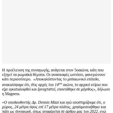
Η προέλευση της συναγωγής, ανάγεται στον 5οαιώνα, κάτι που
εξηγεί τα ρωμαϊκά θέματα. Οι ανασκαφές ωστόσο, φανερώνουν
κάτι περισσότερο.
«Αποκαλύπτοντας το μεσαιωνικό επίπεδο,
ου
ανακαλύψαμε ότι, στις αρχές του 14
αιώνα, το αρχικό κτίριο που
είχε εγκαταλειφθεί και ξαναχτιστεί, επεκτάθηκε σε μέγεθος»,
δήλωσε
η Magness.
«
Ο υποδιευθυντής Δρ.
Dennis
Mizzi
και εγώ υποστηρίζουμε ότι, ο
χώρος, 24 μέτρα ύψος επί 17 μέτρα πλάτος, χρησιμοποιήθηκε και
πάλι ως συναγωγή, όπως αναφέρεται σε άρθρο μας του 2022, ενώ