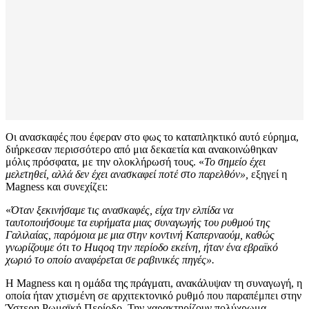
Οι ανασκαφές που έφεραν στο φως το καταπληκτικό αυτό εύρημα,
διήρκεσαν περισσότερο από μια δεκαετία και ανακοινώθηκαν
μόλις πρόσφατα, με την ολοκλήρωσή τους. «
Το σημείο έχει
μελετηθεί, αλλά δεν έχει ανασκαφεί ποτέ στο παρελθόν»,
εξηγεί η
Magness και συνεχίζει:
«
Όταν ξεκινήσαμε τις ανασκαφές, είχα την ελπίδα να
ταυτοποιήσουμε τα ευρήματα μιας συναγωγής του ρυθμού της
Γαλιλαίας, παρόμοια με μια στην κοντινή Καπερναούμ, καθώς
γνωρίζουμε ότι το
Huqoq
την περίοδο εκείνη, ήταν ένα εβραϊκό
χωριό το οποίο αναφέρεται σε ραβινικές πηγές».
Η Magness και η ομάδα της πράγματι, ανακάλυψαν τη συναγωγή, η
οποία ήταν χτισμένη σε αρχιτεκτονικό ρυθμό που παραπέμπει στην
Ύστερη Ρωμαϊκή Περίοδο. Την χαρακτηρίζουν πολύχρωμα