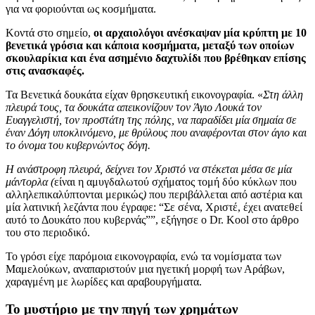
για να φοριούνται ως κοσμήματα.
Κοντά στο σημείο,
οι αρχαιολόγοι ανέσκαψαν μία κρύπτη με 10
βενετικά γρόσια και κάποια κοσμήματα, μεταξύ των οποίων
σκουλαρίκια και ένα ασημένιο δαχτυλίδι που βρέθηκαν επίσης
στις ανασκαφές.
Τα Βενετικά δουκάτα είχαν θρησκευτική εικονογραφία. «
Στη άλλη
πλευρά τους, τα δουκάτα απεικονίζουν τον Άγιο Λουκά τον
Ευαγγελιστή, τον προστάτη της πόλης, να παραδίδει μία σημαία σε
έναν Δόγη υποκλινόμενο, με θρύλους που αναφέρονται στον άγιο και
το όνομα του κυβερνώντος δόγη.
Η ανάστροφη πλευρά, δείχνει τον Χριστό να στέκεται μέσα σε μία
μάντορλα (
είναι η αμυγδαλωτού σχήματος τομή δύο κύκλων που
αλληλεπικαλύπτονται μερικώς
)
που περιβάλλεται από αστέρια και
μία λατινική λεζάντα που έγραφε: “Σε σένα, Χριστέ, έχει ανατεθεί
αυτό το Δουκάτο που κυβερνάς””, εξήγησε ο Dr. Kool στο άρθρο
του στο περιοδικό.
Το γρόσι είχε παρόμοια εικονογραφία, ενώ τα νομίσματα των
Μαμελούκων, αναπαριστούν μια ηγετική μορφή των Αράβων,
χαραγμένη με λωρίδες και αραβουργήματα.
Το μυστήριο με την πηγή των χρημάτων