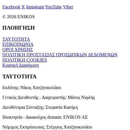
Facebook
X
Instagram
YouTube
Viber
© 2026 ENIKOS
ΠΛΟΗΓΗΣΗ
ΤΑΥΤΟΤΗΤΑ
ΕΠΙΚΟΙΝΩΝΙΑ
ΟΡΟΙ ΧΡΗΣΗΣ
ΠΟΛΙΤΙΚΗ ΠΡΟΣΤΑΣΙΑΣ ΠΡΟΣΩΠΙΚΩΝ ΔΕΔΟΜΕΝΩΝ
ΠΟΛΙΤΙΚΗ COOKIES
Κρατική Διαφήμιση
ΤΑΥΤΟΤΗΤΑ
Εκδότης:
Νίκος Χατζηνικολάου
Γενικός Διευθυντής - Διαχειριστής:
Μάνος Νιφλής
Διευθύντρια Σύνταξης:
Στεφανία Κασίμη
Ιδιοκτησία - Δικαιούχος domain:
ENIKOS AE
Νόμιμος Εκπρόσωπος:
Στέργιος Χατζηνικολάου