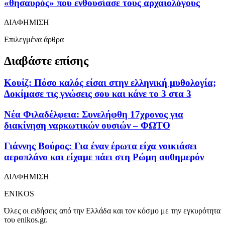
«θησαυρός» που ενθουσίασε τους αρχαιολόγους
ΔΙΑΦΗΜΙΣΗ
Επιλεγμένα άρθρα
Διαβάστε επίσης
Κουίζ: Πόσο καλός είσαι στην ελληνική μυθολογία;
Δοκίμασε τις γνώσεις σου και κάνε το 3 στα 3
Νέα Φιλαδέλφεια: Συνελήφθη 17χρονος για
διακίνηση ναρκωτικών ουσιών – ΦΩΤΟ
Γιάννης Βούρος: Για έναν έρωτα είχα νοικιάσει
αεροπλάνο και είχαμε πάει στη Ρώμη αυθημερόν
ΔΙΑΦΗΜΙΣΗ
ENIKOS
Όλες οι ειδήσεις από την Ελλάδα και τον κόσμο με την εγκυρότητα
του enikos.gr.