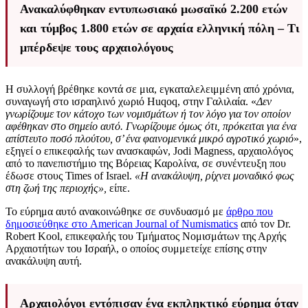
Ανακαλύφθηκαν εντυπωσιακό μωσαϊκό 2.200 ετών
και τύμβος 1.800 ετών σε αρχαία ελληνική πόλη – Τι
μπέρδεψε τους αρχαιολόγους
Η συλλογή βρέθηκε κοντά σε μια, εγκαταλελειμμένη από χρόνια,
συναγωγή στο ισραηλινό χωριό Huqoq, στην Γαλιλαία. «
Δεν
γνωρίζουμε τον κάτοχο των νομισμάτων ή τον λόγο για τον οποίον
αφέθηκαν στο σημείο αυτό. Γνωρίζουμε όμως ότι, πρόκειται για ένα
απίστευτο ποσό πλούτου, σ’ ένα φαινομενικά μικρό αγροτικό χωριό
»,
εξηγεί ο επικεφαλής των ανασκαφών, Jodi Magness, αρχαιολόγος
από το πανεπιστήμιο της Βόρειας Καρολίνα, σε συνέντευξη που
έδωσε στους Times of Israel.
«Η ανακάλυψη, ρίχνει μοναδικό φως
στη ζωή της περιοχής»,
είπε.
Το εύρημα αυτό ανακοινώθηκε σε συνδυασμό με
άρθρο που
δημοσιεύθηκε στο American Journal of Numismatics
από τον Dr.
Robert Kool, επικεφαλής του Τμήματος Νομισμάτων της Αρχής
Αρχαιοτήτων του Ισραήλ, ο οποίος συμμετείχε επίσης στην
ανακάλυψη αυτή.
Αρχαιολόγοι εντόπισαν ένα εκπληκτικό εύρημα όταν