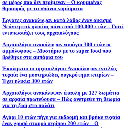
σε μέρος που δεν περίμεναν – Ο κρυμμένος
θησαυρός με τα σπάνια νομίσματα
Εργάτες ανακάλυψαν κατά λάθος έναν οικισμό
Νεάντερταλ ηλικίας πάνω από 100.000 ετών – Γιατί
εντυπωσιάζει τους αρχαιολόγους
Αρχαιολόγοι ανακάλυψαν ναυάγιο 300 ετών σε
αμμόλοφους – Μυστήριο με το super food που
βρέθηκε στα αμπάρια του
Έκπληκτοι οι αρχαιολόγοι: Ανακάλυψαν εντελώς
τυχαία ένα μυστηριώδες συγκρότημα κτιρίων –
Έχει ηλικία 300 ετών
Αρχαιολόγοι ανακάλυψαν έπαυλη με 127 δωμάτια
σε αρχαία πρωτεύουσα – Πώς ανέτρεψε τη θεωρία
για τη ζωή στο παλάτι
Αγόρι 10 ετών πήγε για εκδρομή και βρήκε τυχαία
έναν χρυσό σταυρό περίπου 200 ετών – Ο