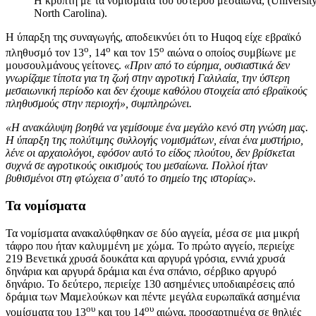
Η κρύπτη με τα νομίσματα του ύστερου μεσαίωνα, (University
North Carolina).
Η ύπαρξη της συναγωγής, αποδεικνύει ότι το Huqoq είχε εβραϊκό
ο
ο
ο
πληθυσμό τον 13
, 14
και τον 15
αιώνα ο οποίος συμβίωνε με
μουσουλμάνους γείτονες.
«Πριν από το εύρημα, ουσιαστικά δεν
γνωρίζαμε τίποτα για τη ζωή στην αγροτική Γαλιλαία, την ύστερη
μεσαιωνική περίοδο και δεν έχουμε καθόλου στοιχεία από εβραϊκούς
πληθυσμούς στην περιοχή», συμπληρώνει.
«Η ανακάλυψη βοηθά να γεμίσουμε ένα μεγάλο κενό στη γνώση μας.
Η ύπαρξη της πολύτιμης συλλογής νομισμάτων, είναι ένα μυστήριο,
λένε οι αρχαιολόγοι, εφόσον αυτό το είδος πλούτου, δεν βρίσκεται
συχνά σε αγροτικούς οικισμούς του μεσαίωνα. Πολλοί ήταν
βυθισμένοι στη φτώχεια σ’ αυτό το σημείο της ιστορίας».
Τα νομίσματα
Τα νομίσματα ανακαλύφθηκαν σε δύο αγγεία, μέσα σε μια μικρή
τάφρο που ήταν καλυμμένη με χώμα. Το πρώτο αγγείο, περιείχε
219 Βενετικά χρυσά δουκάτα και αργυρά γρόσια, εννιά χρυσά
δηνάρια και αργυρά δράμια και ένα σπάνιο, σέρβικο αργυρό
δηνάριο. Το δεύτερο, περιείχε 130 ασημένιες υποδιαιρέσεις από
δράμια των Μαμελούκων και πέντε μεγάλα ευρωπαϊκά ασημένια
ου
ου
νομίσματα του 13
και του 14
αιώνα, προσαρτημένα σε θηλιές