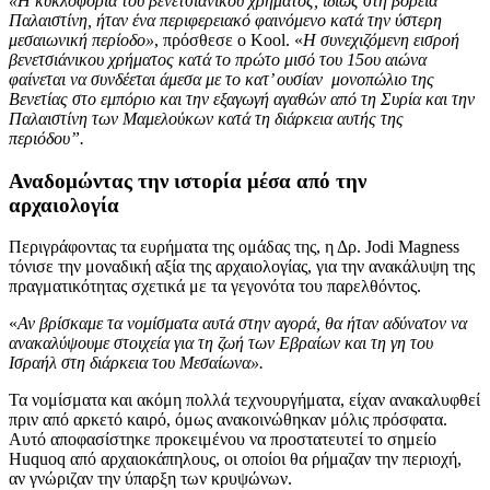
«Η κυκλοφορία του βενετσιάνικου χρήματος, ιδίως στη βόρεια
Παλαιστίνη, ήταν ένα περιφερειακό φαινόμενο κατά την ύστερη
μεσαιωνική περίοδο»
, πρόσθεσε ο Kool. «
Η συνεχιζόμενη εισροή
βενετσιάνικου χρήματος κατά το πρώτο μισό του 15ου αιώνα
φαίνεται να συνδέεται άμεσα με το κατ’ ουσίαν μονοπώλιο της
Βενετίας στο εμπόριο και την εξαγωγή αγαθών από τη Συρία και την
Παλαιστίνη των Μαμελούκων κατά τη διάρκεια αυτής της
περιόδου”.
Αναδομώντας την ιστορία μέσα από την
αρχαιολογία
Περιγράφοντας τα ευρήματα της ομάδας της, η Δρ. Jodi Magness
τόνισε την μοναδική αξία της αρχαιολογίας, για την ανακάλυψη της
πραγματικότητας σχετικά με τα γεγονότα του παρελθόντος.
«
Αν βρίσκαμε τα νομίσματα αυτά στην αγορά, θα ήταν αδύνατον να
ανακαλύψουμε στοιχεία για τη ζωή των Εβραίων και τη γη του
Ισραήλ στη διάρκεια του Μεσαίωνα».
Τα νομίσματα και ακόμη πολλά τεχνουργήματα, είχαν ανακαλυφθεί
πριν από αρκετό καιρό, όμως ανακοινώθηκαν μόλις πρόσφατα.
Αυτό αποφασίστηκε προκειμένου να προστατευτεί το σημείο
Huquoq από αρχαιοκάπηλους, οι οποίοι θα ρήμαζαν την περιοχή,
αν γνώριζαν την ύπαρξη των κρυψώνων.