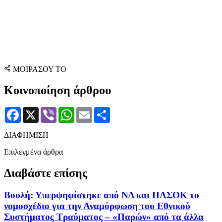
ΜΟΙΡΑΣΟΥ ΤΟ
Κοινοποίηση άρθρου
Facebook
X
Viber
WhatsApp
Email
Μοιραστείτε
ΔΙΑΦΗΜΙΣΗ
Επιλεγμένα άρθρα
Διαβάστε επίσης
Βουλή: Υπερψηφίστηκε από ΝΔ και ΠΑΣΟΚ το
νομοσχέδιο για την Αναμόρφωση του Εθνικού
Συστήματος Τραύματος – «Παρών» από τα άλλα