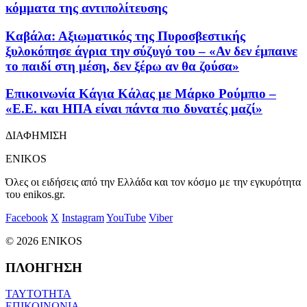
κόμματα της αντιπολίτευσης
Καβάλα: Αξιωματικός της Πυροσβεστικής
ξυλοκόπησε άγρια την σύζυγό του – «Αν δεν έμπαινε
το παιδί στη μέση, δεν ξέρω αν θα ζούσα»
Επικοινωνία Κάγια Κάλας με Μάρκο Ρούμπιο –
«Ε.Ε. και ΗΠΑ είναι πάντα πιο δυνατές μαζί»
ΔΙΑΦΗΜΙΣΗ
ENIKOS
Όλες οι ειδήσεις από την Ελλάδα και τον κόσμο με την εγκυρότητα
του enikos.gr.
Facebook
X
Instagram
YouTube
Viber
© 2026 ENIKOS
ΠΛΟΗΓΗΣΗ
ΤΑΥΤΟΤΗΤΑ
ΕΠΙΚΟΙΝΩΝΙΑ