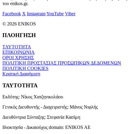
του enikos.gr.
Facebook
X
Instagram
YouTube
Viber
© 2026 ENIKOS
ΠΛΟΗΓΗΣΗ
ΤΑΥΤΟΤΗΤΑ
ΕΠΙΚΟΙΝΩΝΙΑ
ΟΡΟΙ ΧΡΗΣΗΣ
ΠΟΛΙΤΙΚΗ ΠΡΟΣΤΑΣΙΑΣ ΠΡΟΣΩΠΙΚΩΝ ΔΕΔΟΜΕΝΩΝ
ΠΟΛΙΤΙΚΗ COOKIES
Κρατική Διαφήμιση
ΤΑΥΤΟΤΗΤΑ
Εκδότης:
Νίκος Χατζηνικολάου
Γενικός Διευθυντής - Διαχειριστής:
Μάνος Νιφλής
Διευθύντρια Σύνταξης:
Στεφανία Κασίμη
Ιδιοκτησία - Δικαιούχος domain:
ENIKOS AE