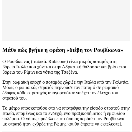
Μάθε πώς βγήκε η φράση «διέβη τον Ρουβίκωνα»
Ο Ρουβίκωνας (ιταλικά: Rubicone) είναι μικρός ποταμός στη
βόρεια Ιταλία που χύνεται στην Αδριατική θάλασσα και βρίσκεται
βόρεια του Ρίμινι και νότια της Τσεζένα.
Στην ρωμαϊκή εποχή ο ποταμός χώριζε την Ιταλία από την Γαλατία.
Μόλις ο ρωμαϊκός στρατός περνούσε τον ποταμό σε ρωμαϊκό
έδαφος κάθε στρατηγός απαγορευόταν να έχει τον έλεγχο του
στρατού του.
Το μέτρο αποσκοπούσε στο να αποτρέψει την είσοδο στρατού στην
Ιταλία, επομένως και το ενδεχόμενο πραξικοπήματος ή εμφυλίου
πολέμου. Ο νόμος προέβλεπε ότι όποιος περάσει τον Ρουβίκωνα
με στρατό ήταν εχθρός της Ρώμης και θα έπρεπε να εκτελεστεί.