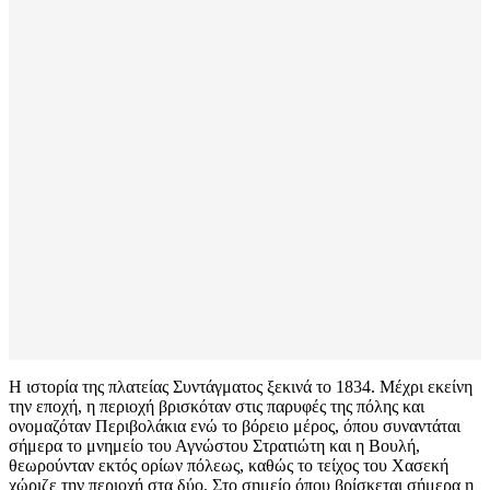
Η ιστορία της πλατείας Συντάγματος ξεκινά το 1834. Μέχρι εκείνη
την εποχή, η περιοχή βρισκόταν στις παρυφές της πόλης και
ονομαζόταν Περιβολάκια ενώ το βόρειο μέρος, όπου συναντάται
σήμερα το μνημείο του Αγνώστου Στρατιώτη και η Βουλή,
θεωρούνταν εκτός ορίων πόλεως, καθώς το τείχος του Χασεκή
χώριζε την περιοχή στα δύο. Στο σημείο όπου βρίσκεται σήμερα η