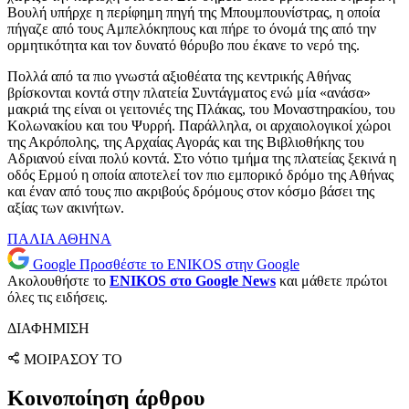
Βουλή υπήρχε η περίφημη πηγή της Μπουμπουνίστρας, η οποία
πήγαζε από τους Αμπελόκηπους και πήρε το όνομά της από την
ορμητικότητα και τον δυνατό θόρυβο που έκανε το νερό της.
Πολλά από τα πιο γνωστά αξιοθέατα της κεντρικής Αθήνας
βρίσκονται κοντά στην πλατεία Συντάγματος ενώ μία «ανάσα»
μακριά της είναι οι γειτονιές της Πλάκας, του Μοναστηρακίου, του
Κολωνακίου και του Ψυρρή. Παράλληλα, οι αρχαιολογικοί χώροι
της Ακρόπολης, της Αρχαίας Αγοράς και της Βιβλιοθήκης του
Αδριανού είναι πολύ κοντά. Στο νότιο τμήμα της πλατείας ξεκινά η
οδός Ερμού η οποία αποτελεί τον πιο εμπορικό δρόμο της Αθήνας
και έναν από τους πιο ακριβούς δρόμους στον κόσμο βάσει της
αξίας των ακινήτων.
ΠΑΛΙΑ ΑΘΗΝΑ
Google
Προσθέστε το ENIKOS στην Google
Ακολουθήστε το
ENIKOS στο Google News
και μάθετε πρώτοι
όλες τις ειδήσεις.
ΔΙΑΦΗΜΙΣΗ
ΜΟΙΡΑΣΟΥ ΤΟ
Κοινοποίηση άρθρου