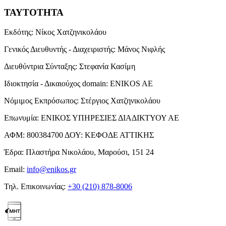
ΤΑΥΤΟΤΗΤΑ
Εκδότης:
Νίκος Χατζηνικολάου
Γενικός Διευθυντής - Διαχειριστής:
Μάνος Νιφλής
Διευθύντρια Σύνταξης:
Στεφανία Κασίμη
Ιδιοκτησία - Δικαιούχος domain:
ENIKOS AE
Νόμιμος Εκπρόσωπος:
Στέργιος Χατζηνικολάου
Επωνυμία:
ΕΝΙΚΟΣ ΥΠΗΡΕΣΙΕΣ ΔΙΑΔΙΚΤΥΟΥ ΑΕ
ΑΦΜ:
800384700
ΔΟΥ:
ΚΕΦΟΔΕ ΑΤΤΙΚΗΣ
Έδρα:
Πλαστήρα Νικολάου, Μαρούσι, 151 24
Email:
info@enikos.gr
Τηλ. Επικοινωνίας:
+30 (210) 878-8006