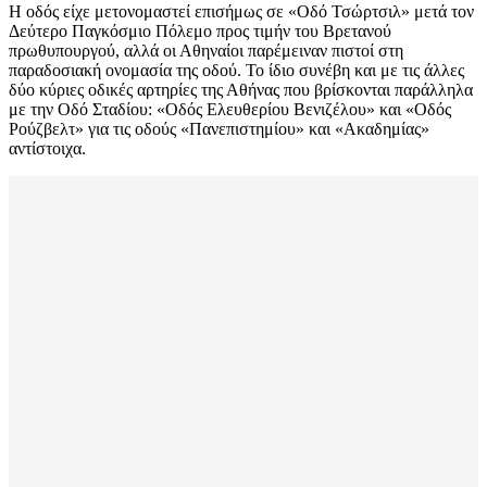
Η οδός είχε μετονομαστεί επισήμως σε «Οδό Τσώρτσιλ» μετά τον
Δεύτερο Παγκόσμιο Πόλεμο προς τιμήν του Βρετανού
πρωθυπουργού, αλλά οι Αθηναίοι παρέμειναν πιστοί στη
παραδοσιακή ονομασία της οδού. Το ίδιο συνέβη και με τις άλλες
δύο κύριες οδικές αρτηρίες της Αθήνας που βρίσκονται παράλληλα
με την Οδό Σταδίου: «Οδός Ελευθερίου Βενιζέλου» και «Οδός
Ρούζβελτ» για τις οδούς «Πανεπιστημίου» και «Ακαδημίας»
αντίστοιχα.