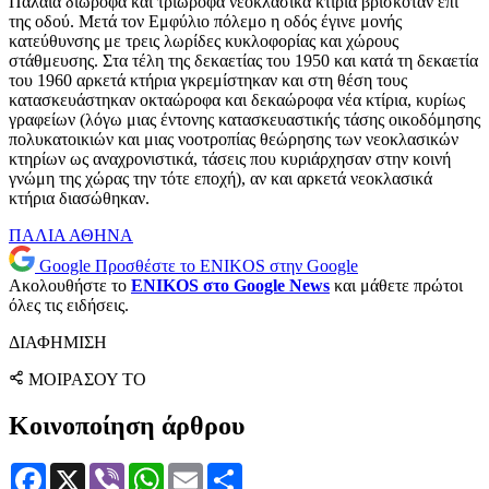
Παλαιά διώροφα και τριώροφα νεοκλασικά κτίρια βρισκόταν επί
της οδού. Μετά τον Εμφύλιο πόλεμο η οδός έγινε μονής
κατεύθυνσης με τρεις λωρίδες κυκλοφορίας και χώρους
στάθμευσης. Στα τέλη της δεκαετίας του 1950 και κατά τη δεκαετία
του 1960 αρκετά κτήρια γκρεμίστηκαν και στη θέση τους
κατασκευάστηκαν οκταώροφα και δεκαώροφα νέα κτίρια, κυρίως
γραφείων (λόγω μιας έντονης κατασκευαστικής τάσης οικοδόμησης
πολυκατοικιών και μιας νοοτροπίας θεώρησης των νεοκλασικών
κτηρίων ως αναχρονιστικά, τάσεις που κυριάρχησαν στην κοινή
γνώμη της χώρας την τότε εποχή), αν και αρκετά νεοκλασικά
κτήρια διασώθηκαν.
ΠΑΛΙΑ ΑΘΗΝΑ
Google
Προσθέστε το ENIKOS στην Google
Ακολουθήστε το
ENIKOS στο Google News
και μάθετε πρώτοι
όλες τις ειδήσεις.
ΔΙΑΦΗΜΙΣΗ
ΜΟΙΡΑΣΟΥ ΤΟ
Κοινοποίηση άρθρου
Facebook
X
Viber
WhatsApp
Email
Μοιραστείτε