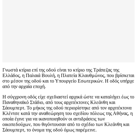
Γνωστά κτίρια επί της οδού είναι το κτίριο της Τράπεζας της
Ελλάδος, η Παλαιά Βουλή, η Πλατεία Κλαυθμώνος, που βρίσκεται
στο μέσον της οδού και το Υπουργείο Εσωτερικών. Η οδός υπήρχε
από την αρχαία εποχή.
Η σύγχρονη οδός είχε σχεδιαστεί αρχικά ώστε να καταλήγει έως το
Παναθηναϊκό Στάδιο, από τους αρχιτέκτονες Κλεάνθη και
Σάουμπερτ. Το μήκος της οδού περιορίστηκε από τον αρχιτέκτονα
Κλέντσε κατά την αναθεώρηση του σχεδίου πόλεως της Αθήνας, η
οποία έγινε για να ικανοποιηθούν οι αντιδράσεις των
οικοπεδούχων, που θιγόντουσαν από το σχέδιο των Κλεάνθη και
Σάουμπερτ, το όνομα της οδού όμως παρέμεινε.