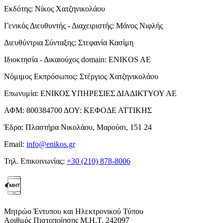
Εκδότης:
Νίκος Χατζηνικολάου
Γενικός Διευθυντής - Διαχειριστής:
Μάνος Νιφλής
Διευθύντρια Σύνταξης:
Στεφανία Κασίμη
Ιδιοκτησία - Δικαιούχος domain:
ENIKOS AE
Νόμιμος Εκπρόσωπος:
Στέργιος Χατζηνικολάου
Επωνυμία:
ΕΝΙΚΟΣ ΥΠΗΡΕΣΙΕΣ ΔΙΑΔΙΚΤΥΟΥ ΑΕ
ΑΦΜ:
800384700
ΔΟΥ:
ΚΕΦΟΔΕ ΑΤΤΙΚΗΣ
Έδρα:
Πλαστήρα Νικολάου, Μαρούσι, 151 24
Email:
info@enikos.gr
Τηλ. Επικοινωνίας:
+30 (210) 878-8006
Μητρώο Έντυπου και Ηλεκτρονικού Τύπου
Αριθμός Πιστοποίησης Μ.Η.Τ. 242097