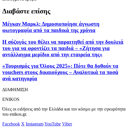
Διαβάστε επίσης
Μέγκαν Μαρκλ: Δημοσιοποίησε άγνωστη
φωτογραφία από τα παιδικά της χρόνια
Η σύζυγός του θέλει να παραιτηθεί από την δουλειά
του για να φροντίζει τα παιδιά – «Ζήτησα για
αντάλλαγμα μερίδιο από την εταιρεία της»
«Τουρισμός για Όλους 2025»: Πότε θα δοθούν τα
vouchers στους δικαιούχους – Αναλυτικά τα ποσά
ανά κατηγορία
ΔΙΑΦΗΜΙΣΗ
ENIKOS
Όλες οι ειδήσεις από την Ελλάδα και τον κόσμο με την εγκυρότητα
του enikos.gr.
Facebook
X
Instagram
YouTube
Viber