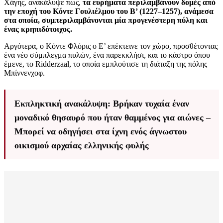
Χάγης, ανακάλυψε πως,
τα ευρήματα περιλαμβάνουν δομές από
την εποχή του Κόντε Γουλιέλμου του Β’ (1227–1257), ανάμεσα
στα οποία, συμπεριλαμβάνονται μία προγενέστερη πύλη και
ένας κρηπιδότοιχος.
Αργότερα, ο Κόντε Φλόρις ο Ε’ επέκτεινε τον χώρο, προσθέτοντας
ένα νέο σύμπλεγμα πυλών, ένα παρεκκλήσι, και το κάστρο όπου
έμενε, το Ridderzaal, το οποία εμπλούτισε τη διάταξη της πόλης
Μπίννενχοφ.
Εκπληκτική ανακάλυψη: Βρήκαν τυχαία έναν
μοναδικό θησαυρό που ήταν θαμμένος για αιώνες –
Μπορεί να οδηγήσει στα ίχνη ενός άγνωστου
οικισμού αρχαίας ελληνικής φυλής