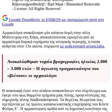
Rijksvastgoedbedrijf / Bart Maat / Binnenhof Renovatie
- License: All Rights Reserved
Google
Προσθέστε το ENIKOS ως προτιμώμενη πηγή στη
Google
Αρχαιολόγοι ανακάλυψαν μία υπόγεια δομή στην πόλη
Μπίννενχοφ στη Χάγη, αποκαλύπτοντας ορισμένα από τα
αρχαιότερα δομικά ευρήματα της ιστορικής περιοχής, η οποία
ανάγεται στον 13ο αιώνα, σύμφωνα
με κυβερνητική ιστοσελίδα.
Ανακαλύφθηκαν τυχαία βραχογραφίες ηλικίας 2.000
– 3.000 ετών – Η άγνωστη πραγματικότητα που
«βλέπουν» οι αρχαιολόγοι
Η ανασκαφή έγινε στο πλαίσιο ανακαινίσεων στο σύμπλεγμα και
έφερε στο φως θαμμένα τμήματα μίας πύλης, προγενέστερης της
σημερινής πόλης Stadhouderspoort. Τα θεμέλια, θεωρείται πως
σχετίζονται με τις πρώτες κατασκευαστικής επιχείρησης του Κόντε
Φλόρις Ε’. Η αρχαιολογική ομάδα από τη δημοτική κοινότητα της