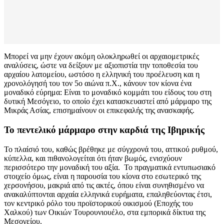
Μπορεί να μην έχουν ακόμη ολοκληρωθεί οι αρχαιομετρικές
αναλύσεις, ώστε να δείξουν με αξιοπιστία την τοποθεσία του
αρχαίου λατομείου, ωστόσο η ελληνική του προέλευση και η
χρονολόγησή του τον 5ο αιώνα π.Χ., κάνουν τον κίονα ένα
μοναδικό εύρημα: Είναι το μοναδικό κομμάτι του είδους του στη
δυτική Μεσόγειο, το οποίο έχει κατασκευαστεί από μάρμαρο της
Μικράς Ασίας, επισημαίνουν οι επικεφαλής της ανασκαφής.
Το πεντελικό μάρμαρο στην καρδιά της Ιβηρικής
Το πλαίσιό του, καθώς βρέθηκε με σύγχρονά του, αττικού ρυθμού,
κύπελλα, και πιθανολογείται ότι ήταν βωμός, ενισχύουν
περισσότερο την μοναδική του αξία. Το πραγματικά εντυπωσιακό
στοιχείο όμως, είναι η παρουσία του κίονα στο εσωτερικό της
χερσονήσου, μακριά από τις ακτές, όπου είναι συνηθισμένο να
ανακαλύπτονται αρχαία ελληνικά ευρήματα, επαληθεύοντας έτσι,
τον κεντρικό ρόλο του προϊστορικού οικισμού (Εποχής του
Χαλκού) των Οικιών Τουρουνιουέλο, στα εμπορικά δίκτυα της
Μεσογείου.