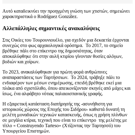
Αυτό καταδεικνύει την προηγμένη γνώση των χτιστών, σημειώνει
χαρακτηριστικά ο Rodríguez González.
Αλλεπάλληλες σημαντικές ανακαλύψεις
Στις Οικίες του Τουρουνιουέλο, για σχεδόν μια δεκαετία έρχονται
συνεχώς στο φως αρχαιολογικά ορόσημα. Το 2017, το σημείο
βρέθηκε πάλι στο επίκεντρο της δημοσιότητας, όταν
αποκαλύφθηκε ότι στην αυλή κτιρίου γίνονταν θυσίες αλόγων,
βοδιών και χοίρων.
Το 2023, ανακαλύφθηκαν για πρώτη φορά ανθρώπινες
αναπαραστάσεις των Ταρτήσσιων. Το 2024, τράβηξε πάλι το
ενδιαφέρον των μέσων ενημέρωσης, επειδή βρέθηκε εκεί μια
πλάκα από σχιστόλιθο, όπου απεικονίζονταν σκηνές από μάχες και
ίσως, ένα αλφάβητο νότιας παλαιοισπανικής γραφής.
Η εξαιρετική κατάσταση διατήρησής της -ασυνήθιστη για
ιστορικούς χώρους της Εποχής του Σιδήρου- καθιστά δυνατή τη
μελέτη μοναδικών τεχνικών κατασκευής, όπως η χρήση πλίνθων
σε μεγάλα κτίρια, τεχνική που είναι το επίκεντρο της μελέτης με
τίτλο « Construyendo Tarteso» (Χτίζοντας την Ταρτησσό) του
Υπουργείου Επιστημών.