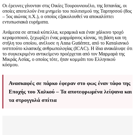
Oι έρευνες γίνονταν στις Οικίες Τουρουνιουέλο, της Ισπανίας, οι
οποίες αποτελούν ένα μνημείο του πολιτισμού της Ταρτησσού (8ος
– 5ος αιώνας π.Χ.), ο οποίος εξακολουθεί να αποκαλύπτει
εντυπωσιακά ευρήματα.
Ανάμεσα σε αττικά κύπελλα, κεραμικά και έναν χάλκινο τροχό
κεραμοποιού, ξεχωρίζει ένας μαρμάρινος κίονας, τη βάση και τη
στήλη του οποίου, ανέλυσε η Anna Gutiérrez, από το Καταλανικό
ινστιτούτο κλασικής ανθρωπολογίας (ICAC). Η ίδια ανακάλυψε ότι
το συγκεκριμένο αντικείμενο προέρχεται από τον Μαρμαρά της
Μικράς Ασίας, ο οποίος τότε, ήταν κομμάτι του Ελληνικού
κόσμου.
Ανασκαφές σε πάρκο έφεραν στο φως έναν τάφο της
Εποχής του Χαλκού – Τα αποτεφρωμένα λείψανα και
τα στρογγυλά σπίτια