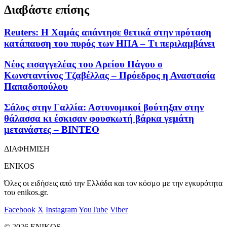
Διαβάστε επίσης
Reuters: Η Χαμάς απάντησε θετικά στην πρόταση
κατάπαυση του πυρός των ΗΠΑ – Τι περιλαμβάνει
Νέος εισαγγελέας του Αρείου Πάγου ο
Κωνσταντίνος Τζαβέλλας – Πρόεδρος η Αναστασία
Παπαδοπούλου
Σάλος στην Γαλλία: Αστυνομικοί βούτηξαν στην
θάλασσα κι έσκισαν φουσκωτή βάρκα γεμάτη
μετανάστες – ΒΙΝΤΕΟ
ΔΙΑΦΗΜΙΣΗ
ENIKOS
Όλες οι ειδήσεις από την Ελλάδα και τον κόσμο με την εγκυρότητα
του enikos.gr.
Facebook
X
Instagram
YouTube
Viber
© 2026 ENIKOS