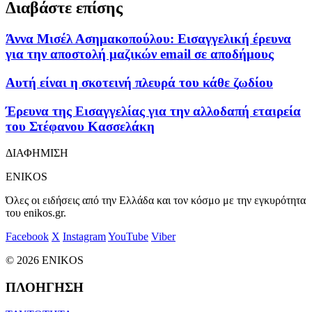
Διαβάστε επίσης
Άννα Μισέλ Ασημακοπούλου: Εισαγγελική έρευνα
για την αποστολή μαζικών email σε αποδήμους
Αυτή είναι η σκοτεινή πλευρά του κάθε ζωδίου
Έρευνα της Εισαγγελίας για την αλλοδαπή εταιρεία
του Στέφανου Κασσελάκη
ΔΙΑΦΗΜΙΣΗ
ENIKOS
Όλες οι ειδήσεις από την Ελλάδα και τον κόσμο με την εγκυρότητα
του enikos.gr.
Facebook
X
Instagram
YouTube
Viber
© 2026 ENIKOS
ΠΛΟΗΓΗΣΗ