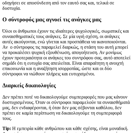
οδηγήσει σε αποσύνδεση από τον εαυτό σας και, τελικά σε
δυστυχία.
Ο σύντροφός μας αγνοεί τις ανάγκες μας
Όλοι οι άνθρωποι έχουν τις ιδιαίτερες ψυχολογικές, σωματικές και
συναισθηματικές τους ανάγκες. Σε μία υγιή σχέση, οι ανάγκες
αυτές ακούγονται, ενώ γίνεται και προσπάθεια να ικανοποιούνται.
Αν ο σύντροφος τις παραμελεί διαρκώς, η στάση του αυτή μπορεί
να προκαλέσει ψυχική εξουθένωση, απογοήτευση. Αν μονίμως
έχουν προτεραιότητα οι ανάγκες του συντρόφου σας, αυτό αποτελεί
σημάδι ότι η ευτυχία σας απειλείται. Είναι απαραίτητη η ανοιχτή
επικοινωνία και η αναζήτηση ισορροπίας, ώστε και οι δύο
σύντροφοι να νιώθουν πλήρεις και ευτυχισμένοι.
Διαρκείς δικαιολογίες
Δεν πρέπει ποτέ να δικαιολογούμε συμπεριφορές που μας κάνουν
δυστυχισμένους. Όταν οι σύντροφοι παραμελούν τα συναισθήματά
μας, δεν ενδιαφέρονται, ή όταν δεν μας σέβονται καθόλου, δεν
πρέπει σε καμία περίπτωση να δικαιολογούμε τη συμπεριφορά
τους.
Tip:
Η εμπειρία κάθε ανθρώπου και κάθε σχέσης, είναι μοναδική.