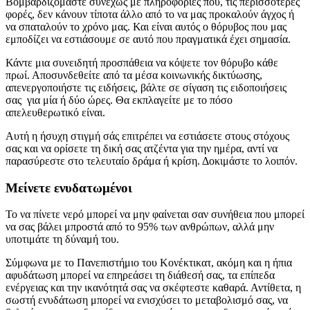
Βομβαρδιζόμαστε συνεχώς με πληροφορίες που, τις περισσότερες
φορές, δεν κάνουν τίποτα άλλο από το να μας προκαλούν άγχος ή
να σπαταλούν το χρόνο μας. Και είναι αυτός ο θόρυβος που μας
εμποδίζει να εστιάσουμε σε αυτό που πραγματικά έχει σημασία.
Κάντε μια συνειδητή προσπάθεια να κόψετε τον θόρυβο κάθε
πρωί. Αποσυνδεθείτε από τα μέσα κοινωνικής δικτύωσης,
απενεργοποιήστε τις ειδήσεις, βάλτε σε σίγαση τις ειδοποιήσεις
σας για μία ή δύο ώρες. Θα εκπλαγείτε με το πόσο
απελευθερωτικό είναι.
Αυτή η ήσυχη στιγμή σάς επιτρέπει να εστιάσετε στους στόχους
σας και να ορίσετε τη δική σας ατζέντα για την ημέρα, αντί να
παρασύρεστε στο τελευταίο δράμα ή κρίση. Δοκιμάστε το λοιπόν.
Μείνετε ενυδατωμένοι
Το να πίνετε νερό μπορεί να μην φαίνεται σαν συνήθεια που μπορεί
να σας βάλει μπροστά από το 95% των ανθρώπων, αλλά μην
υποτιμάτε τη δύναμή του.
Σύμφωνα με το Πανεπιστήμιο του Κονέκτικατ, ακόμη και η ήπια
αφυδάτωση μπορεί να επηρεάσει τη διάθεσή σας, τα επίπεδα
ενέργειας και την ικανότητά σας να σκέφτεστε καθαρά. Αντίθετα, η
σωστή ενυδάτωση μπορεί να ενισχύσει το μεταβολισμό σας, να