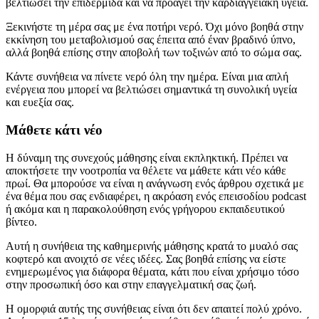
βελτιώσει την επιδερμίδα και να προάγει την καρδιαγγειακή υγεία.
Ξεκινήστε τη μέρα σας με ένα ποτήρι νερό. Όχι μόνο βοηθά στην
εκκίνηση του μεταβολισμού σας έπειτα από έναν βραδινό ύπνο,
αλλά βοηθά επίσης στην αποβολή των τοξινών από το σώμα σας.
Κάντε συνήθεια να πίνετε νερό όλη την ημέρα. Είναι μια απλή
ενέργεια που μπορεί να βελτιώσει σημαντικά τη συνολική υγεία
και ευεξία σας.
Μάθετε κάτι νέο
Η δύναμη της συνεχούς μάθησης είναι εκπληκτική. Πρέπει να
αποκτήσετε την νοοτροπία να θέλετε να μάθετε κάτι νέο κάθε
πρωί. Θα μπορούσε να είναι η ανάγνωση ενός άρθρου σχετικά με
ένα θέμα που σας ενδιαφέρει, η ακρόαση ενός επεισοδίου podcast
ή ακόμα και η παρακολούθηση ενός γρήγορου εκπαιδευτικού
βίντεο.
Αυτή η συνήθεια της καθημερινής μάθησης κρατά το μυαλό σας
κοφτερό και ανοιχτό σε νέες ιδέες. Σας βοηθά επίσης να είστε
ενημερωμένος για διάφορα θέματα, κάτι που είναι χρήσιμο τόσο
στην προσωπική όσο και στην επαγγελματική σας ζωή.
Η ομορφιά αυτής της συνήθειας είναι ότι δεν απαιτεί πολύ χρόνο.