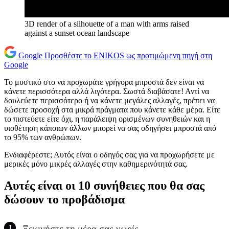
3D render of a silhouette of a man with arms raised
against a sunset ocean landscape
Google
Προσθέστε το ENIKOS ως προτιμώμενη πηγή στη
Google
Το μυστικό στο να προχωράτε γρήγορα μπροστά δεν είναι να
κάνετε περισσότερα αλλά λιγότερα. Σωστά διαβάσατε! Αντί να
δουλεύετε περισσότερο ή να κάνετε μεγάλες αλλαγές, πρέπει να
δώσετε προσοχή στα μικρά πράγματα που κάνετε κάθε μέρα. Είτε
το πιστεύετε είτε όχι, η παράλειψη ορισμένων συνηθειών και η
υιοθέτηση κάποιων άλλων μπορεί να σας οδηγήσει μπροστά από
το 95% των ανθρώπων.
Ενδιαφέρεστε; Αυτός είναι ο οδηγός σας για να προχωρήσετε με
μερικές μόνο μικρές αλλαγές στην καθημερινότητά σας.
Αυτές είναι οι 10 συνήθειες που θα σας
δώσουν το προβάδισμα
Ξεκινήστε τη μέρα σας νωρίς