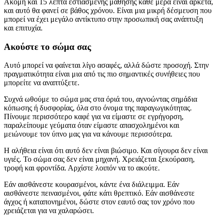
Ακόμη και 15 λεπτά εστιασμένης μάθησης κάθε μέρα είναι αρκετά,
και αυτό θα φανεί σε βάθος χρόνου. Είναι μια μικρή δέσμευση που
μπορεί να έχει μεγάλο αντίκτυπο στην προσωπική σας ανάπτυξη
και επιτυχία.
Ακούστε το σώμα σας
Αυτό μπορεί να φαίνεται λίγο ασαφές, αλλά δώστε προσοχή. Στην
πραγματικότητα είναι μια από τις πιο σημαντικές συνήθειες που
μπορείτε να αναπτύξετε.
Συχνά ωθούμε το σώμα μας στα όριά του, αγνοώντας σημάδια
κόπωσης ή δυσφορίας, όλα στο όνομα της παραγωγικότητας.
Πίνουμε περισσότερο καφέ για να είμαστε σε εγρήγορση,
παραλείπουμε γεύματα όταν είμαστε απασχολημένοι και
μειώνουμε τον ύπνο μας για να κάνουμε περισσότερα.
Η αλήθεια είναι ότι αυτό δεν είναι βιώσιμο. Και σίγουρα δεν είναι
υγιές. Το σώμα σας δεν είναι μηχανή. Χρειάζεται ξεκούραση,
τροφή και φροντίδα. Αρχίστε λοιπόν να το ακούτε.
Εάν αισθάνεστε κουρασμένοι, κάντε ένα διάλειμμα. Εάν
αισθάνεστε πεινασμένοι, φάτε κάτι θρεπτικό. Εάν αισθάνεστε
άγχος ή καταπονημένοι, δώστε στον εαυτό σας τον χρόνο που
χρειάζεται για να χαλαρώσει.