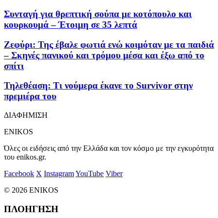
Συνταγή για θρεπτική σούπα με κοτόπουλο και
κουρκουμά – Έτοιμη σε 35 λεπτά
Ζεφύρι: Της έβαλε φωτιά ενώ κοιμόταν με τα παιδιά
– Σκηνές πανικού και τρόμου μέσα και έξω από το
σπίτι
Τηλεθέαση: Τι νούμερα έκανε το Survivor στην
πρεμιέρα του
ΔΙΑΦΗΜΙΣΗ
ENIKOS
Όλες οι ειδήσεις από την Ελλάδα και τον κόσμο με την εγκυρότητα
του enikos.gr.
Facebook
X
Instagram
YouTube
Viber
© 2026 ENIKOS
ΠΛΟΗΓΗΣΗ