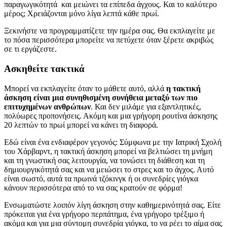
παραγωγικότητά και μειώνει τα επίπεδα άγχους. Και το καλύτερο
μέρος; Χρειάζονται μόνο λίγα λεπτά κάθε πρωί.
Ξεκινήστε να προγραμματίζετε την ημέρα σας. Θα εκπλαγείτε με
το πόσα περισσότερα μπορείτε να πετύχετε όταν ξέρετε ακριβώς
σε τι εργάζεστε.
Ασκηθείτε τακτικά
Μπορεί να εκπλαγείτε όταν το μάθετε αυτό, αλλά
η τακτική
άσκηση είναι μια συνηθισμένη συνήθεια μεταξύ των πιο
επιτυχημένων ανθρώπων
. Και δεν μιλάμε για εξαντλητικές,
πολύωρες προπονήσεις. Ακόμη και μια γρήγορη ρουτίνα άσκησης
20 λεπτών το πρωί μπορεί να κάνει τη διαφορά.
Εδώ είναι ένα ενδιαφέρον γεγονός: Σύμφωνα με την Ιατρική Σχολή
του Χάρβαρντ, η τακτική άσκηση μπορεί να βελτιώσει τη μνήμη
και τη γνωστική σας λειτουργία, να τονώσει τη διάθεση και τη
δημιουργικότητά σας και να μειώσει το στρες και το άγχος. Αυτό
είναι σωστό, αυτά τα πρωινά τζόκινγκ ή οι συνεδρίες γιόγκα
κάνουν περισσότερα από το να σας κρατούν σε φόρμα!
Ενσωματώστε λοιπόν λίγη άσκηση στην καθημερινότητά σας. Είτε
πρόκειται για ένα γρήγορο περπάτημα, ένα γρήγορο τρέξιμο ή
ακόμα και για μια σύντομη συνεδρία γιόγκα, το να ρέει το αίμα σας