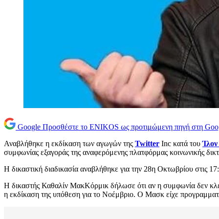
Google
Προσθέστε το ENIKOS ως προτιμώμενη πηγή στη Goo
Αναβλήθηκε η εκδίκαση των αγωγών της
Twitter
Inc κατά του
Ίλο
συμφωνίας εξαγοράς της αναφερόμενης πλατφόρμας κοινωνικής δικ
Η δικαστική διαδικασία αναβλήθηκε για την 28η Οκτωβρίου στις 1
Η δικαστής Καθαλίν ΜακΚόρμικ δήλωσε ότι αν η συμφωνία δεν κλείσε
η εκδίκαση της υπόθεση για το Νοέμβριο. Ο Μασκ είχε προγραμματι