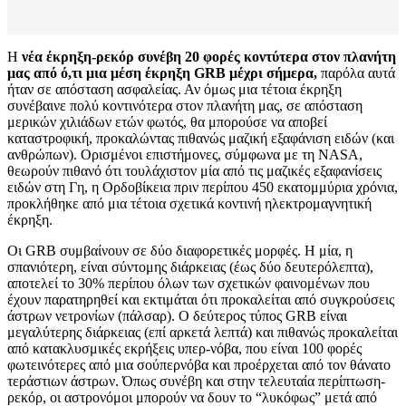
Η
νέα έκρηξη-ρεκόρ συνέβη 20 φορές κοντύτερα στον πλανήτη
μας από ό,τι μια μέση έκρηξη GRB μέχρι σήμερα,
παρόλα αυτά
ήταν σε απόσταση ασφαλείας. Αν όμως μια τέτοια έκρηξη
συνέβαινε πολύ κοντινότερα στον πλανήτη μας, σε απόσταση
μερικών χιλιάδων ετών φωτός, θα μπορούσε να αποβεί
καταστροφική, προκαλώντας πιθανώς μαζική εξαφάνιση ειδών (και
ανθρώπων). Ορισμένοι επιστήμονες, σύμφωνα με τη NASA,
θεωρούν πιθανό ότι τουλάχιστον μία από τις μαζικές εξαφανίσεις
ειδών στη Γη, η Ορδοβίκεια πριν περίπου 450 εκατομμύρια χρόνια,
προκλήθηκε από μια τέτοια σχετικά κοντινή ηλεκτρομαγνητική
έκρηξη.
Οι GRB συμβαίνουν σε δύο διαφορετικές μορφές. Η μία, η
σπανιότερη, είναι σύντομης διάρκειας (έως δύο δευτερόλεπτα),
αποτελεί το 30% περίπου όλων των σχετικών φαινομένων που
έχουν παρατηρηθεί και εκτιμάται ότι προκαλείται από συγκρούσεις
άστρων νετρονίων (πάλσαρ). Ο δεύτερος τύπος GRB είναι
μεγαλύτερης διάρκειας (επί αρκετά λεπτά) και πιθανώς προκαλείται
από κατακλυσμικές εκρήξεις υπερ-νόβα, που είναι 100 φορές
φωτεινότερες από μια σούπερνόβα και προέρχεται από τον θάνατο
τεράστιων άστρων. Όπως συνέβη και στην τελευταία περίπτωση-
ρεκόρ, οι αστρονόμοι μπορούν να δουν το “λυκόφως” μετά από