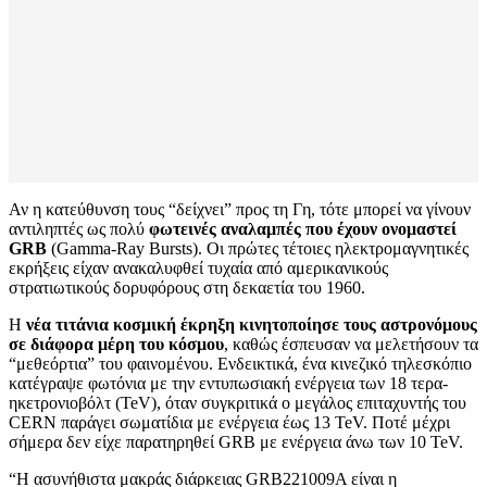
Αν η κατεύθυνση τους “δείχνει” προς τη Γη, τότε μπορεί να γίνουν
αντιληπτές ως πολύ
φωτεινές αναλαμπές που έχουν ονομαστεί
GRB
(Gamma-Ray Bursts). Οι πρώτες τέτοιες ηλεκτρομαγνητικές
εκρήξεις είχαν ανακαλυφθεί τυχαία από αμερικανικούς
στρατιωτικούς δορυφόρους στη δεκαετία του 1960.
Η
νέα τιτάνια κοσμική έκρηξη κινητοποίησε τους αστρονόμους
σε διάφορα μέρη του κόσμου
, καθώς έσπευσαν να μελετήσουν τα
“μεθεόρτια” του φαινομένου. Ενδεικτικά, ένα κινεζικό τηλεσκόπιο
κατέγραψε φωτόνια με την εντυπωσιακή ενέργεια των 18 τερα-
ηκετρονιοβόλτ (TeV), όταν συγκριτικά ο μεγάλος επιταχυντής του
CERN παράγει σωματίδια με ενέργεια έως 13 TeV. Ποτέ μέχρι
σήμερα δεν είχε παρατηρηθεί GRB με ενέργεια άνω των 10 TeV.
“Η ασυνήθιστα μακράς διάρκειας GRB221009A είναι η