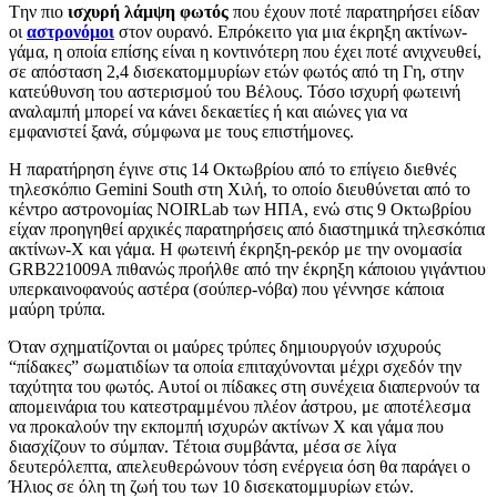
Tην πιο
ισχυρή λάμψη φωτός
που έχουν ποτέ παρατηρήσει είδαν
οι
αστρονόμοι
στον ουρανό. Επρόκειτο για μια έκρηξη ακτίνων-
γάμα, η οποία επίσης είναι η κοντινότερη που έχει ποτέ ανιχνευθεί,
σε απόσταση 2,4 δισεκατομμυρίων ετών φωτός από τη Γη, στην
κατεύθυνση του αστερισμού του Βέλους. Τόσο ισχυρή φωτεινή
αναλαμπή μπορεί να κάνει δεκαετίες ή και αιώνες για να
εμφανιστεί ξανά, σύμφωνα με τους επιστήμονες.
Η παρατήρηση έγινε στις 14 Οκτωβρίου από το επίγειο διεθνές
τηλεσκόπιο Gemini South στη Χιλή, το οποίο διευθύνεται από το
κέντρο αστρονομίας NOIRLab των ΗΠΑ, ενώ στις 9 Οκτωβρίου
είχαν προηγηθεί αρχικές παρατηρήσεις από διαστημικά τηλεσκόπια
ακτίνων-Χ και γάμα. H φωτεινή έκρηξη-ρεκόρ με την ονομασία
GRB221009A πιθανώς προήλθε από την έκρηξη κάποιου γιγάντιου
υπερκαινοφανούς αστέρα (σούπερ-νόβα) που γέννησε κάποια
μαύρη τρύπα.
Όταν σχηματίζονται οι μαύρες τρύπες δημιουργούν ισχυρούς
“πίδακες” σωματιδίων τα οποία επιταχύνονται μέχρι σχεδόν την
ταχύτητα του φωτός. Αυτοί οι πίδακες στη συνέχεια διαπερνούν τα
απομεινάρια του κατεστραμμένου πλέον άστρου, με αποτέλεσμα
να προκαλούν την εκπομπή ισχυρών ακτίνων Χ και γάμα που
διασχίζουν το σύμπαν. Τέτοια συμβάντα, μέσα σε λίγα
δευτερόλεπτα, απελευθερώνουν τόση ενέργεια όση θα παράγει ο
Ήλιος σε όλη τη ζωή του των 10 δισεκατομμυρίων ετών.